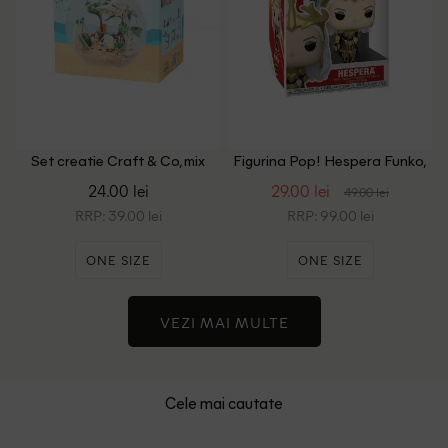
Set creatie Craft & Co, mix
Figurina Pop! Hespera Funko,
culori
mix culori
24.00 lei
29.00 lei
49.00 lei
RRP: 39.00 lei
RRP: 99.00 lei
ONE SIZE
ONE SIZE
VEZI MAI MULTE
Cele mai cautate