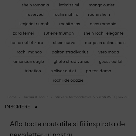
shein romania
intimissimi
mango outlet
reserved
rochii mohito
rochii shein
lenjerie triumph
rochii asos
asos romania
zara femei
sutiene triumph
shein rochii elegante
haine outlet zara
shein curve
magazin online shein
rochii mango
palton stradivarius
vero moda
american eagle
ghete stradivarius
guess outlet
triaction
s oliver outlet
palton dama
rochii de ocazie
Home
Jucării & Jocuri
Stickere termoadezive 3 bucati AVEC, mix culori
INSCRIERE
Afla toate noutatile si fii inspirata de
newsletter-ul nostru