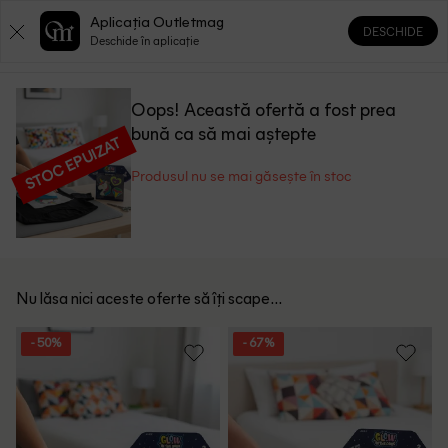
Aplicația Outletmag
DESCHIDE
0
0
Deschide în aplicație
Oops! Această ofertă a fost prea
bună ca să mai aștepte
STOC EPUIZAT
Produsul nu se mai găsește în stoc
Nu lăsa nici aceste oferte să îți scape...
- 50%
- 67%