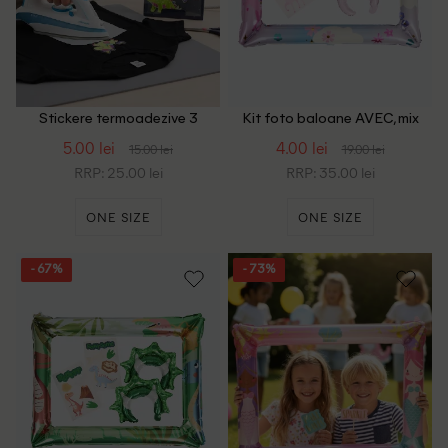
Stickere termoadezive 3
Kit foto baloane AVEC, mix
bucati AVEC, mix culori
culori
5.00 lei
4.00 lei
15.00 lei
19.00 lei
RRP: 25.00 lei
RRP: 35.00 lei
ONE SIZE
ONE SIZE
- 67%
- 73%