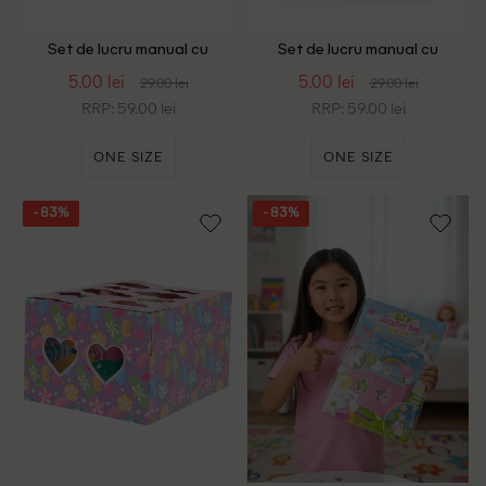
Set de lucru manual cu
Set de lucru manual cu
Peisaje din Ocean AVEC, mix
Peisaje Safari AVEC, animal
5.00 lei
5.00 lei
29.00 lei
29.00 lei
culori
print
RRP: 59.00 lei
RRP: 59.00 lei
ONE SIZE
ONE SIZE
- 83%
- 83%