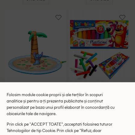
Jucarie gonflabila de apa
Set plastilină, 12 bucati
Folosim module cookie proprii și ale terților în scopuri
Disney, mix culori
Bambino, mix culori
analitice și pentru a-ți prezenta publicitate și conținut
45.00 lei
19.00 lei
personalizat pe baza unui profil elaborat în concordanță cu
RRP: 79.00 lei
RRP: 35.00 lei
obiceiurile tale de navigare.
ONE SIZE
ONE SIZE
Prin click pe "ACCEPT TOATE", acceptati folosirea tuturor
Tehnologiilor de tip Cookie. Prin click pe "Refuz, doar