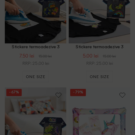
Stickere termoadezive 3
Stickere termoadezive 3
bucati AVEC, mix culori
bucati AVEC, mix culori
7.50 lei
5.00 lei
15.00 lei
15.00 lei
RRP: 25.00 lei
RRP: 25.00 lei
ONE SIZE
ONE SIZE
- 67%
- 79%