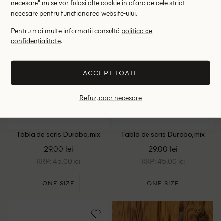
necesare" nu se vor folosi alte cookie in afara de cele strict
necesare pentru functionarea website-ului.
Pentru mai multe informații consultă
politica de
confidențialitate
.
ACCEPT TOATE
Refuz, doar necesare
Tabla de scris Durabo, mix
Tabla de scris Durabo, mix
culori
culori
29.00 lei
29.00 lei
RRP: 45.00 lei
RRP: 45.00 lei
ONE SIZE
ONE SIZE