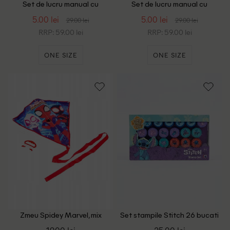
Set de lucru manual cu
Set de lucru manual cu
Peisaje cu unicorni AVEC, mix
Peisaje cu unicorni AVEC, roz
5.00 lei
5.00 lei
29.00 lei
29.00 lei
culori
RRP: 59.00 lei
RRP: 59.00 lei
ONE SIZE
ONE SIZE
Zmeu Spidey Marvel, mix
Set stampile Stitch 26 bucati
culori
Disney, mix culori