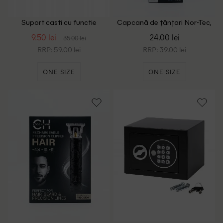
Suport casti cu functie
Capcană de țânțari Nor-Tec,
incarcare Battletron, negru
negru
9.50 lei
24.00 lei
35.00 lei
RRP: 59.00 lei
RRP: 39.00 lei
ONE SIZE
ONE SIZE