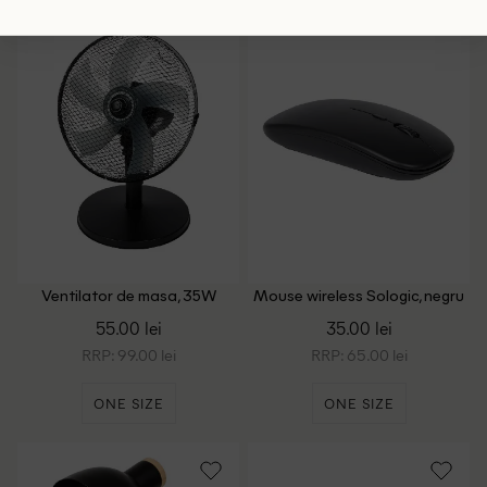
Ventilator de masa, 35W
Mouse wireless Sologic, negru
Kinzo, negru
55.00 lei
35.00 lei
RRP: 99.00 lei
RRP: 65.00 lei
ONE SIZE
ONE SIZE