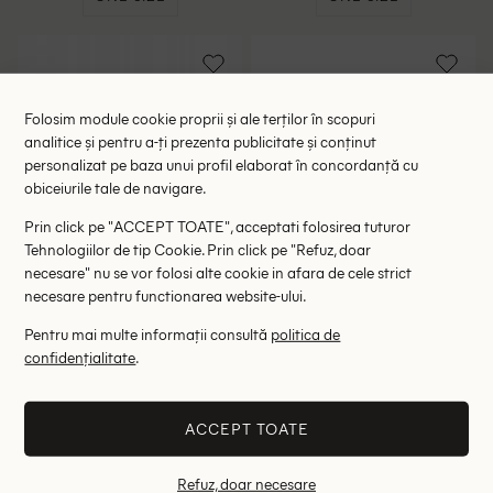
Folosim module cookie proprii și ale terților în scopuri
analitice și pentru a-ți prezenta publicitate și conținut
personalizat pe baza unui profil elaborat în concordanță cu
obiceiurile tale de navigare.
Prin click pe "ACCEPT TOATE", acceptati folosirea tuturor
Tehnologiilor de tip Cookie. Prin click pe "Refuz, doar
necesare" nu se vor folosi alte cookie in afara de cele strict
necesare pentru functionarea website-ului.
Pentru mai multe informații consultă
politica de
Încărcător solar pliabil 28W
Ventilator Kinzo, negru
confidențialitate
.
4600mAh Re-load,
99.00 lei
68.00 lei
negru/portocaliu
RRP: 199.00 lei
RRP: 129.00 lei
ACCEPT TOATE
ONE SIZE
ONE SIZE
Refuz, doar necesare