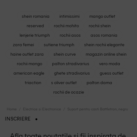
shein romania
intimissimi
mango outlet
reserved
rochii mohito
rochii shein
lenjerie triumph
rochii asos
asos romania
zara femei
sutiene triumph
shein rochii elegante
haine outlet zara
shein curve
magazin online shein
rochii mango
palton stradivarius
vero moda
american eagle
ghete stradivarius
guess outlet
triaction
s oliver outlet
palton dama
rochii de ocazie
Home
Electrice si Electronice
Suport pentru casti Battletron, negru
INSCRIERE
Afla toate noutatile si fii inspirata de