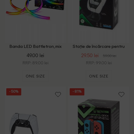
Banda LED Battletron, mix
Stație de încărcare pentru
culori
controlere PS 5 Battletron,
49.00 lei
29.50 lei
59.00 lei
negru
RRP: 89.00 lei
RRP: 99.00 lei
ONE SIZE
ONE SIZE
- 50%
- 81%