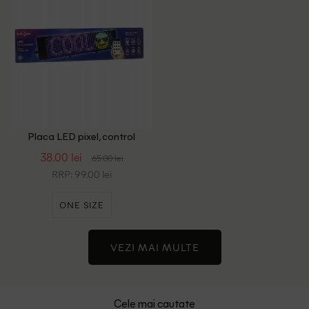
Placa LED pixel, control
aplicatie K-N-K, negru
38.00 lei
65.00 lei
RRP: 99.00 lei
ONE SIZE
VEZI MAI MULTE
Cele mai cautate