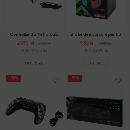
Controller Battletron, alb
Statie de incarcare pentru
controlere Joy-Con
29.50 lei
9.50 lei
59.00 lei
49.00 lei
Battletron, negru
RRP: 99.00 lei
RRP: 89.00 lei
ONE SIZE
ONE SIZE
- 70%
- 50%