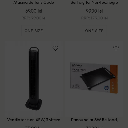
Masina de tuns Code
Seif digital Nor-Tec, negru
Homme, negru
69.00 lei
99.00 lei
RRP: 99.00 lei
RRP: 179.00 lei
ONE SIZE
ONE SIZE
Ventilator turn 45W, 3 viteze
Panou solar 8W Re-load,
Kinzo, negru
negru