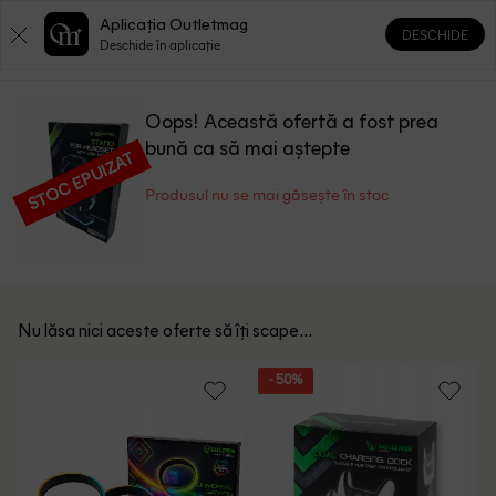
Aplicația Outletmag
DESCHIDE
0
0
Deschide în aplicație
Oops! Această ofertă a fost prea
bună ca să mai aștepte
STOC EPUIZAT
Produsul nu se mai găsește în stoc
Nu lăsa nici aceste oferte să îți scape...
- 50%