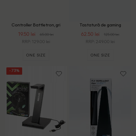
Controller Battletron, gri
Tastatură de gaming
Battletron, negru
19.50 lei
62.50 lei
65.00 lei
125.00 lei
RRP: 129.00 lei
RRP: 249.00 lei
ONE SIZE
ONE SIZE
- 73%