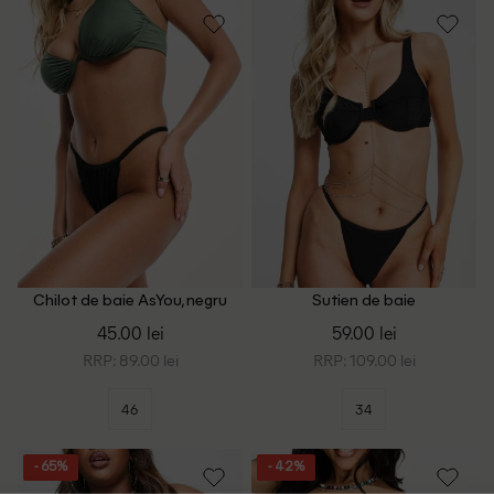
Chilot de baie AsYou, negru
Sutien de baie
4TH&Reckless, negru
45.00 lei
59.00 lei
RRP: 89.00 lei
RRP: 109.00 lei
46
34
- 65%
- 42%