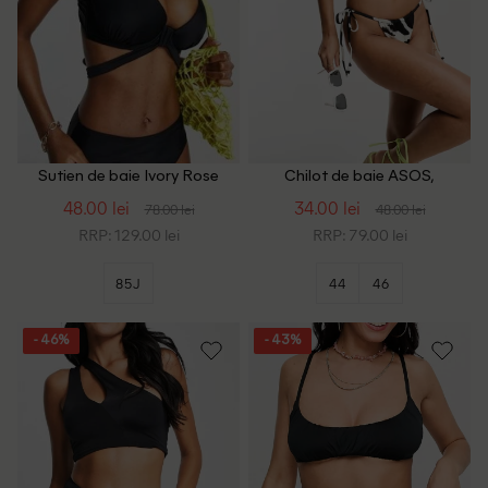
Sutien de baie Ivory Rose
Chilot de baie ASOS,
Curve, negru
alb/negru
48.00 lei
34.00 lei
78.00 lei
48.00 lei
RRP: 129.00 lei
RRP: 79.00 lei
85J
44
46
- 46%
- 43%