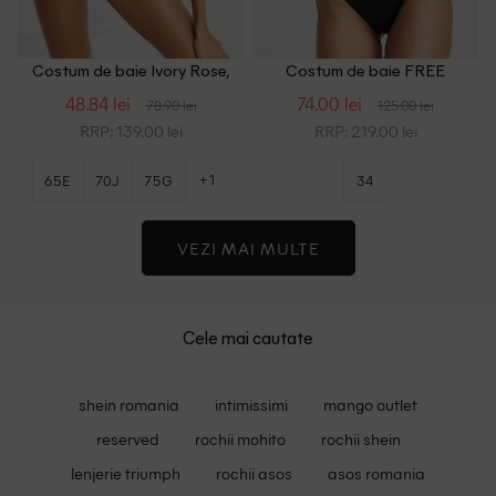
Costum de baie Ivory Rose,
Costum de baie FREE
negru
SOCIETY, alb/negru
48.84 lei
74.00 lei
78.90 lei
125.00 lei
RRP: 139.00 lei
RRP: 219.00 lei
+1
65E
70J
75G
34
VEZI MAI MULTE
Cele mai cautate
shein romania
intimissimi
mango outlet
reserved
rochii mohito
rochii shein
lenjerie triumph
rochii asos
asos romania