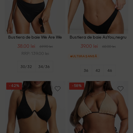
Bustiera de baie We Are We
Bustiera de baie AsYou, negru
Wear, negru
38.00 lei
39.00 lei
69.90 lei
68.00 lei
RRP: 139.00 lei
ULTIMA ȘANSĂ
30/32
34/36
36
42
46
- 42%
- 58%