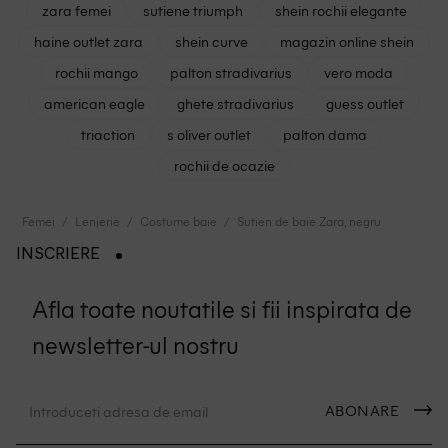
zara femei
sutiene triumph
shein rochii elegante
haine outlet zara
shein curve
magazin online shein
rochii mango
palton stradivarius
vero moda
american eagle
ghete stradivarius
guess outlet
triaction
s oliver outlet
palton dama
rochii de ocazie
Femei
Lenjerie
Costume baie
Sutien de baie Zara, negru
INSCRIERE
Afla toate noutatile si fii inspirata de
newsletter-ul nostru
ABONARE