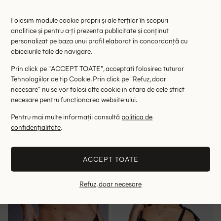
Folosim module cookie proprii și ale terților în scopuri
analitice și pentru a-ți prezenta publicitate și conținut
personalizat pe baza unui profil elaborat în concordanță cu
obiceiurile tale de navigare.
Prin click pe "ACCEPT TOATE", acceptati folosirea tuturor
Tehnologiilor de tip Cookie. Prin click pe "Refuz, doar
necesare" nu se vor folosi alte cookie in afara de cele strict
necesare pentru functionarea website-ului.
Pentru mai multe informații consultă
politica de
Chilot de baie We Are We
Chilot de baie AsYou, negru
Wear Plus Size, negru/maro
confidențialitate
.
24.70 lei
34.00 lei
69.90 lei
59.00 lei
RRP: 129.00 lei
RRP: 89.00 lei
ACCEPT TOATE
48-50
52-54
56-58
32
44
46
Refuz, doar necesare
- 35%
- 26%