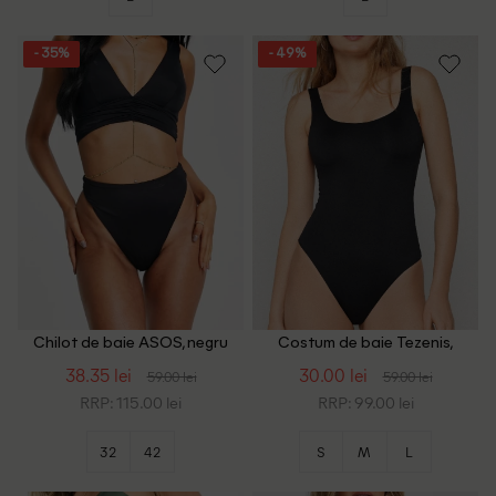
- 35%
- 49%
Chilot de baie ASOS, negru
Costum de baie Tezenis,
negru
38.35 lei
30.00 lei
59.00 lei
59.00 lei
RRP: 115.00 lei
RRP: 99.00 lei
32
42
S
M
L