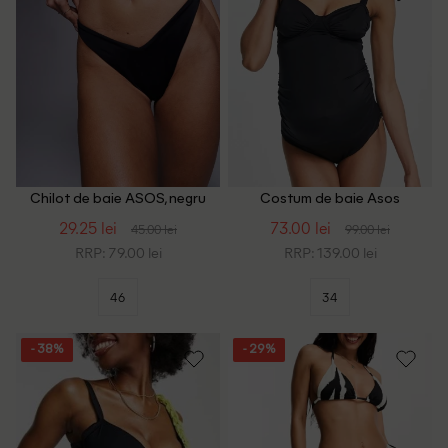
Chilot de baie ASOS, negru
Costum de baie Asos
Maternity, negru
29.25 lei
73.00 lei
45.00 lei
99.00 lei
RRP: 79.00 lei
RRP: 139.00 lei
46
34
- 38%
- 29%