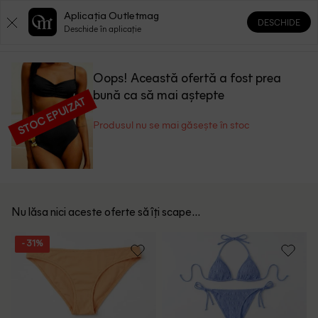
Aplicația Outletmag
DESCHIDE
0
0
Deschide în aplicație
Oops! Această ofertă a fost prea
bună ca să mai aștepte
STOC EPUIZAT
Produsul nu se mai găsește în stoc
Nu lăsa nici aceste oferte să îți scape...
- 31%