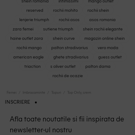
shein romania
intimissimi
mango outlet
reserved
rochii mohito
rochii shein
lenjerie triumph
rochii asos
asos romania
zara femei
sutiene triumph
shein rochii elegante
haine outlet zara
shein curve
magazin online shein
rochii mango
palton stradivarius
vero moda
american eagle
ghete stradivarius
guess outlet
triaction
s oliver outlet
palton dama
rochii de ocazie
Femei
Imbracaminte
Topuri
Top Only, crem
INSCRIERE
Afla toate noutatile si fii inspirata de
newsletter-ul nostru