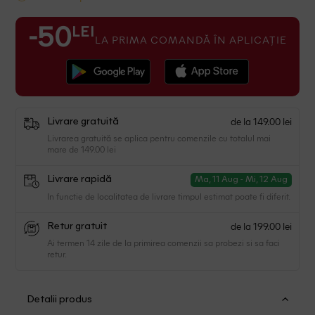
LEI
-50
LA PRIMA COMANDĂ ÎN APLICAȚIE
de la 149.00 lei
Livrare gratuită
Livrarea gratuită se aplica pentru comenzile cu totalul mai
mare de 149.00 lei
Livrare rapidă
Ma, 11 Aug - Mi, 12 Aug
In functie de localitatea de livrare timpul estimat poate fi diferit.
de la 199.00 lei
Retur gratuit
Ai termen 14 zile de la primirea comenzii sa probezi si sa faci
retur.
Detalii produs