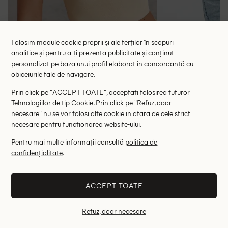
Folosim module cookie proprii și ale terților în scopuri
Top L Amorae, crem
Top Vila
analitice și pentru a-ți prezenta publicitate și conținut
44.50 lei
7.74 lei
personalizat pe baza unui profil elaborat în concordanță cu
RRP: 89.00 lei
obiceiurile tale de navigare.
ULTIMA ȘANSĂ
Prin click pe "ACCEPT TOATE", acceptati folosirea tuturor
L
Tehnologiilor de tip Cookie. Prin click pe "Refuz, doar
38
40
necesare" nu se vor folosi alte cookie in afara de cele strict
necesare pentru functionarea website-ului.
Altii au fost interesati de
Pentru mai multe informații consultă
politica de
- 78%
- 74%
confidențialitate
.
ACCEPT TOATE
Refuz, doar necesare