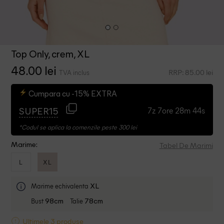
Top Only, crem, XL
48.00 lei
RRP: 85.00 lei
TVA inclus
Cumpara cu -15% EXTRA
7z 7ore 28m 43s
SUPER15
*Codul se aplica la comenzile peste 300 lei
Tabel De Marimi
Marime:
L
XL
Marime echivalenta
XL
Bust
Talie
98cm
78cm
Ultimele 3 produse