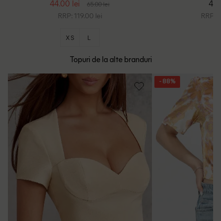
44.00 lei
48.
65.00 lei
RRP: 119.00 lei
RRP: 1
XS
L
Topuri de la alte branduri
- 88%