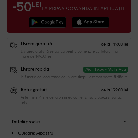
LEI
-50
LA PRIMA COMANDĂ ÎN APLICAȚIE
de la 149.00 lei
Livrare gratuită
Livrarea gratuită se aplica pentru comenzile cu totalul mai
mare de 149.00 lei
Livrare rapidă
Ma, 11 Aug - Mi, 12 Aug
In functie de localitatea de livrare timpul estimat poate fi diferit.
de la 199.00 lei
Retur gratuit
Ai termen 14 zile de la primirea comenzii sa probezi si sa faci
retur.
Detalii produs
Culoare: Albastru