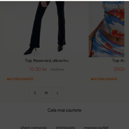
Top Reserved, albastru
Top AsYo
10.50 lei
29.00 le
60.00 lei
ULTIMA ȘANSĂ
ULTIMA ȘANSĂ
S
M
L
Cele mai cautate
shein romania
intimissimi
mango outlet