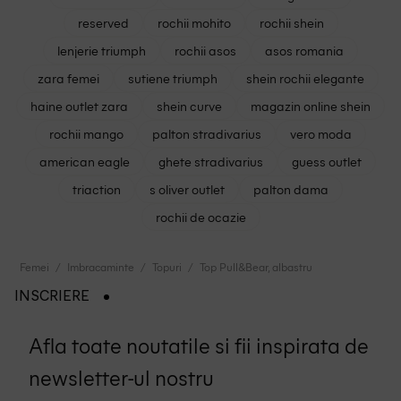
reserved
rochii mohito
rochii shein
lenjerie triumph
rochii asos
asos romania
zara femei
sutiene triumph
shein rochii elegante
haine outlet zara
shein curve
magazin online shein
rochii mango
palton stradivarius
vero moda
american eagle
ghete stradivarius
guess outlet
triaction
s oliver outlet
palton dama
rochii de ocazie
Femei
Imbracaminte
Topuri
Top Pull&Bear, albastru
INSCRIERE
Afla toate noutatile si fii inspirata de
newsletter-ul nostru