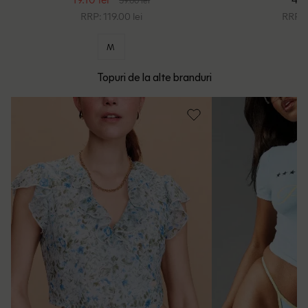
RRP: 119.00 lei
RRP: 9
M
Topuri de la alte branduri