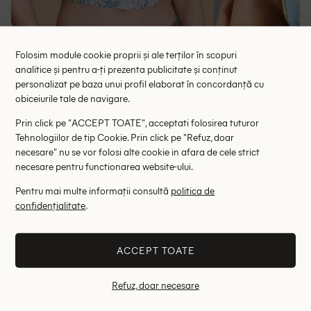
Folosim module cookie proprii și ale terților în scopuri
Top lacRebo, albastru
Top Missgui
analitice și pentru a-ți prezenta publicitate și conținut
37.50 lei
49.
personalizat pe baza unui profil elaborat în concordanță cu
RRP: 75.00 lei
RRP: 9
obiceiurile tale de navigare.
Prin click pe "ACCEPT TOATE", acceptati folosirea tuturor
M
Tehnologiilor de tip Cookie. Prin click pe "Refuz, doar
necesare" nu se vor folosi alte cookie in afara de cele strict
necesare pentru functionarea website-ului.
Altii au fost interesati de
Pentru mai multe informații consultă
politica de
- 83%
- 51%
confidențialitate
.
ACCEPT TOATE
Refuz, doar necesare