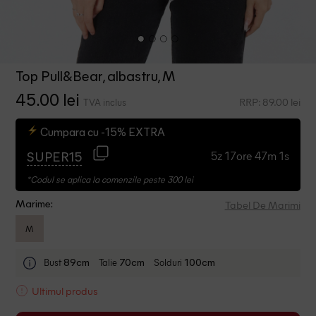
Top Pull&Bear, albastru, M
45.00 lei
RRP: 89.00 lei
TVA inclus
Cumpara cu -15% EXTRA
5z 17ore 47m 1s
SUPER15
*Codul se aplica la comenzile peste 300 lei
Tabel De Marimi
Marime:
M
Bust
Talie
Solduri
89cm
70cm
100cm
Ultimul produs