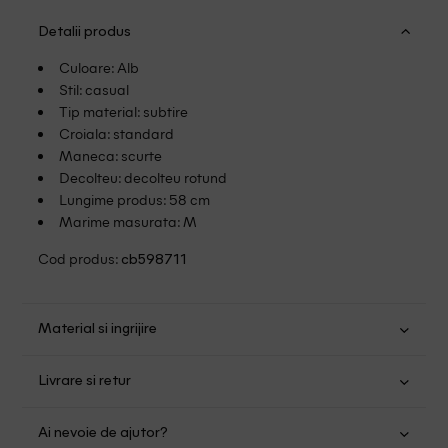
Detalii produs
Culoare: Alb
Stil: casual
Tip material: subtire
Croiala: standard
Maneca: scurte
Decolteu: decolteu rotund
Lungime produs: 58 cm
Marime masurata: M
Cod produs:
cb598711
Material si ingrijire
Bumbac: 60%; Poliester: 40%
Livrare si retur
Spalare usoara la 30
Transport Gratuit pentru orice comanda cu o valoare mai
Nu folositi inalbitor
Ai nevoie de ajutor?
mare de 149.00 lei.
Uscare normala, prin centrifugare