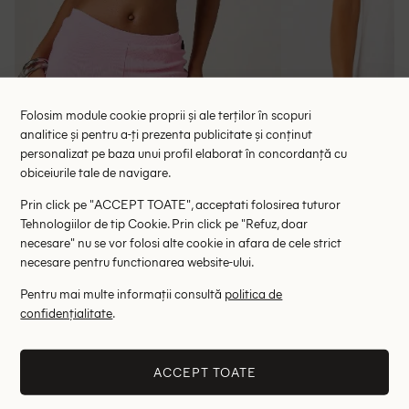
Folosim module cookie proprii și ale terților în scopuri
analitice și pentru a-ți prezenta publicitate și conținut
personalizat pe baza unui profil elaborat în concordanță cu
obiceiurile tale de navigare.
Tricou Missguided, alb
Tricou Pep
Prin click pe "ACCEPT TOATE", acceptati folosirea tuturor
39.50 lei
87.00 le
Tehnologiilor de tip Cookie. Prin click pe "Refuz, doar
RRP: 79.00 lei
RRP: 1
necesare" nu se vor folosi alte cookie in afara de cele strict
necesare pentru functionarea website-ului.
L
XL
Pentru mai multe informații consultă
politica de
confidențialitate
.
Altii au fost interesati de
- 51%
- 24%
ACCEPT TOATE