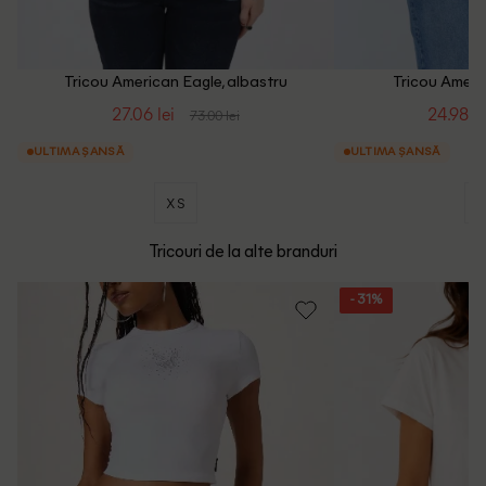
Tricou American Eagle, albastru
Tricou Ameri
27.06 lei
24.98 le
73.00 lei
ULTIMA ȘANSĂ
ULTIMA ȘANSĂ
XS
Tricouri de la alte branduri
- 31%