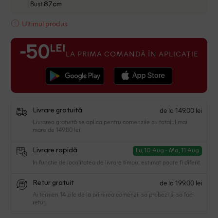
Bust
87cm
Ultimul produs
LEI
-50
LA PRIMA COMANDĂ ÎN APLICAȚIE
de la 149.00 lei
Livrare gratuită
Livrarea gratuită se aplica pentru comenzile cu totalul mai
mare de 149.00 lei
Livrare rapidă
Lu, 10 Aug - Ma, 11 Aug
In functie de localitatea de livrare timpul estimat poate fi diferit.
de la 199.00 lei
Retur gratuit
Ai termen 14 zile de la primirea comenzii sa probezi si sa faci
retur.