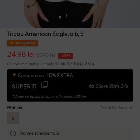
Tricou American Eagle, alb, S
ULTIMA ȘANSĂ
24.98 lei
63.90 lei
-61 %
Cel mai mic pret in ultimele 30 zile 39.18 lei ( -36%)
Cumpara cu -15% EXTRA
6z 23ore 20m 27s
SUPER15
*Codul se aplica la comenzile peste 300 lei
Tabel De Marimi
Marime:
S
Marime echivalenta
S