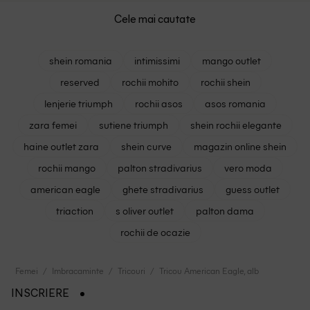
Cele mai cautate
shein romania
intimissimi
mango outlet
reserved
rochii mohito
rochii shein
lenjerie triumph
rochii asos
asos romania
zara femei
sutiene triumph
shein rochii elegante
haine outlet zara
shein curve
magazin online shein
rochii mango
palton stradivarius
vero moda
american eagle
ghete stradivarius
guess outlet
triaction
s oliver outlet
palton dama
rochii de ocazie
Femei
Imbracaminte
Tricouri
Tricou American Eagle, alb
INSCRIERE