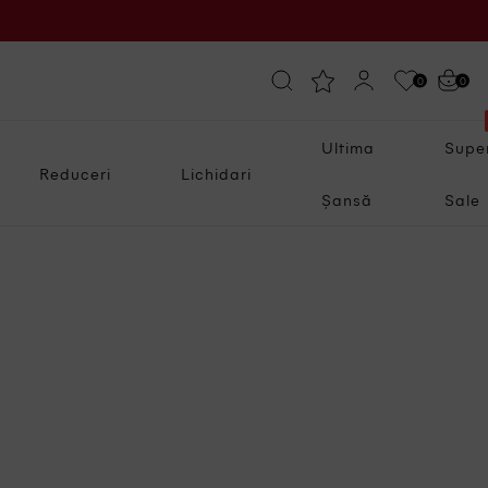
0
0
Ultima
Supe
Reduceri
Lichidari
Șansă
Sale