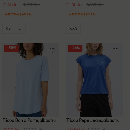
21.65 lei
47.00 lei
21.65 lei
63.90 lei
ULTIMA ȘANSĂ
ULTIMA ȘANSĂ
XS
L
XXS
- 38%
- 26%
Tricou Bon a Parte, albastru
Tricou Pepe Jeans, albastru
74.00 lei
119.00 lei
73.00 lei
99.00 lei