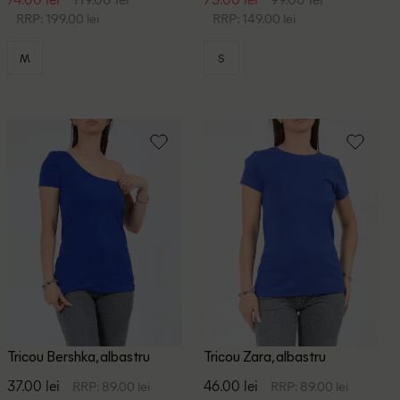
RRP: 199.00 lei
RRP: 149.00 lei
M
S
Tricou Bershka, albastru
Tricou Zara, albastru
37.00 lei
46.00 lei
RRP: 89.00 lei
RRP: 89.00 lei