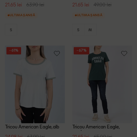
pal
21.65 lei
63.90 lei
21.65 lei
49.00 lei
ULTIMA ȘANSĂ
ULTIMA ȘANSĂ
S
S
M
- 61%
- 67%
Tricou American Eagle, alb
Tricou American Eagle,
verde
24.98 lei
63.90 lei
21.65 lei
65.00 lei