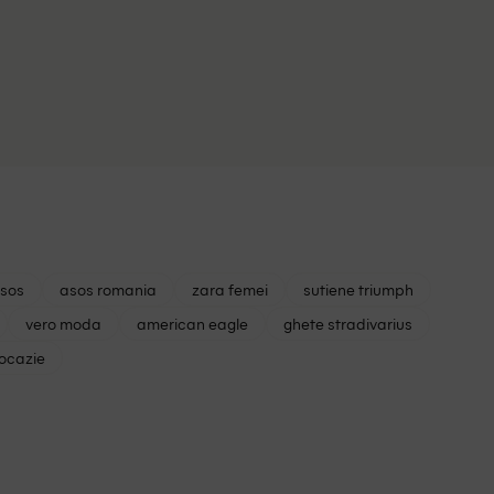
asos
asos romania
zara femei
sutiene triumph
vero moda
american eagle
ghete stradivarius
 ocazie