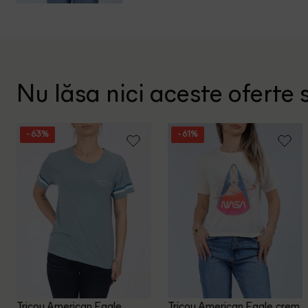
Nu lăsa nici aceste oferte s
- 63%
- 61%
Tricou American Eagle,
Tricou American Eagle, crem