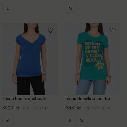
L
M
Tricou Bershka, albastru
Tricou Bershka, albastru
39.00 lei
39.00 lei
RRP: 79.00 lei
RRP: 75.00 lei
M
S
M