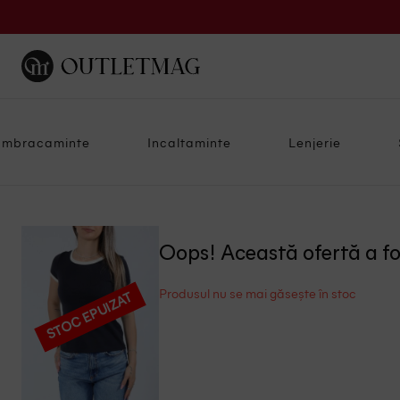
Imbracaminte
Incaltaminte
Lenjerie
Oops! Această ofertă a f
Produsul nu se mai găsește în stoc
STOC EPUIZAT