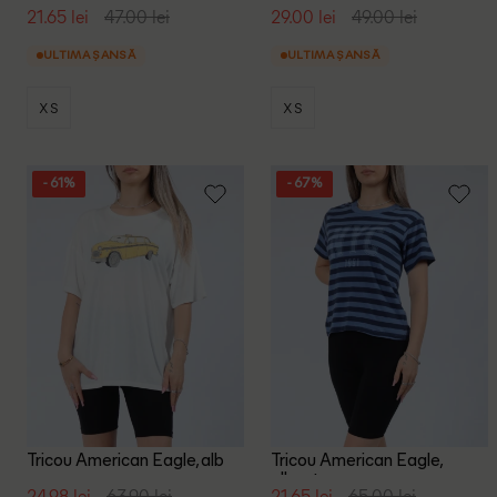
galben
verde
21.65 lei
47.00 lei
29.00 lei
49.00 lei
ULTIMA ȘANSĂ
ULTIMA ȘANSĂ
XS
XS
- 61%
- 67%
Tricou American Eagle, alb
Tricou American Eagle,
albastru
24.98 lei
63.90 lei
21.65 lei
65.00 lei