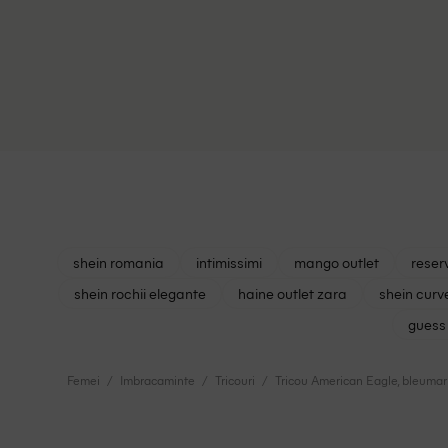
shein romania
intimissimi
mango outlet
reser
shein rochii elegante
haine outlet zara
shein curv
guess 
Femei
Imbracaminte
Tricouri
Tricou American Eagle, bleumar