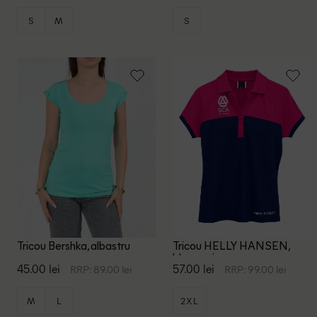
S
M
S
Tricou Bershka, albastru
Tricou HELLY HANSEN,
bleumarin
45.00 lei
57.00 lei
RRP: 89.00 lei
RRP: 99.00 lei
M
L
2XL