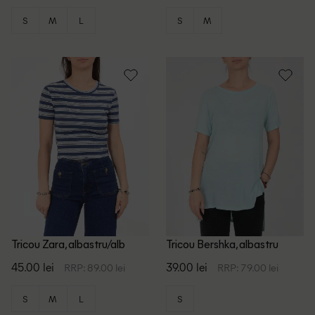
S
M
L
S
M
Tricou Zara, albastru/alb
Tricou Bershka, albastru
45.00 lei
39.00 lei
RRP: 89.00 lei
RRP: 79.00 lei
S
M
L
S