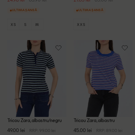
ULTIMA ȘANSĂ
ULTIMA ȘANSĂ
XS
S
M
XXS
Tricou Zara, albastru/negru
Tricou Zara, albastru
49.00 lei
45.00 lei
RRP: 99.00 lei
RRP: 89.00 lei