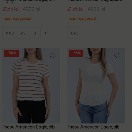
culori
21.65 lei
49.00 lei
21.65 lei
49.00 lei
ULTIMA ȘANSĂ
ULTIMA ȘANSĂ
+1
XXS
XS
S
XXS
- 54%
- 66%
Tricou American Eagle, alb
Tricou American Eagle, alb