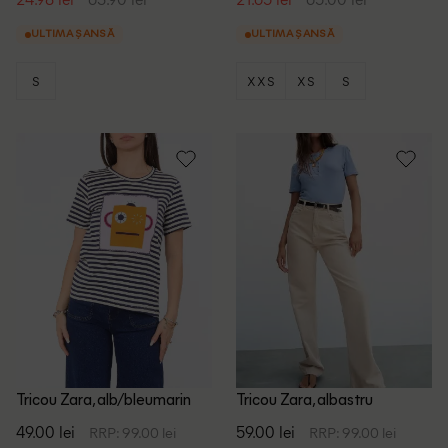
ULTIMA ȘANSĂ
ULTIMA ȘANSĂ
S
XXS
XS
S
Tricou Zara, alb/bleumarin
Tricou Zara, albastru
49.00 lei
59.00 lei
RRP: 99.00 lei
RRP: 99.00 lei