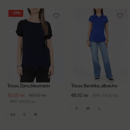
- 25%
Tricou Zara, bleumarin
Tricou Bershka, albastru
36.00 lei
48.00 lei
48.00 lei
RRP: 79.00 lei
RRP: 89.00 lei
S
M
L
XS
S
M