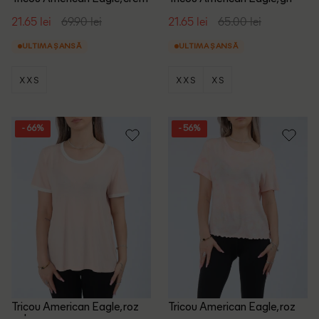
21.65 lei
69.90 lei
21.65 lei
65.00 lei
ULTIMA ȘANSĂ
ULTIMA ȘANSĂ
XXS
XXS
XS
- 66%
- 56%
Tricou American Eagle, roz
Tricou American Eagle, roz