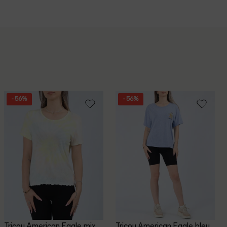
- 56%
- 56%
Tricou American Eagle, mix
Tricou American Eagle, bleu