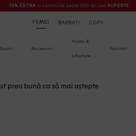
la comenzile peste 300 lei, cod
-15% EXTRA
SUPER15
BARBATI
COPII
FEMEI
Home &
Sport
Accesorii
Noutati
Lifestyle
ost prea bună ca să mai aștepte