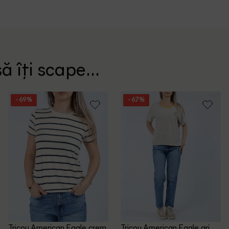
ă îți scape...
- 69%
- 67%
Tricou American Eagle, crem
Tricou American Eagle, gri