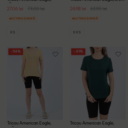
albastru
27.06 lei
73.00 lei
24.98 lei
63.90 lei
ULTIMA ȘANSĂ
ULTIMA ȘANSĂ
XS
XXS
- 54%
- 41%
Tricou American Eagle,
Tricou American Eagle,