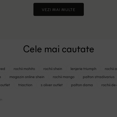
VEZI MAI MULTE
Cele mai cautate
ved
rochii mohito
rochii shein
lenjerie triumph
rochii 
e
magazin online shein
rochii mango
palton stradivarius
outlet
triaction
s oliver outlet
palton dama
rochii de
in