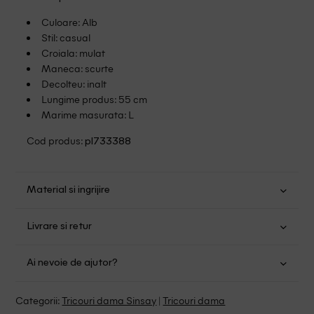
Culoare: Alb
Stil: casual
Croiala: mulat
Maneca: scurte
Decolteu: inalt
Lungime produs: 55 cm
Marime masurata: L
Cod produs:
pl733388
Material si ingrijire
Bumbac: 95%; Elastan: 5%
Livrare si retur
Spalare usoara la 30
Transport Gratuit pentru orice comanda cu o valoare mai
Nu folositi inalbitor
Ai nevoie de ajutor?
mare de 149.00 lei.
Nu uscati in uscator
Se pot calca
Suntem aici pentru a te ajuta:
Politica livrare
Categorii:
Tricouri dama Sinsay
|
Tricouri dama
Fara curatare chimica
Program: Luni-Vineri intre 9:00 - 15:00