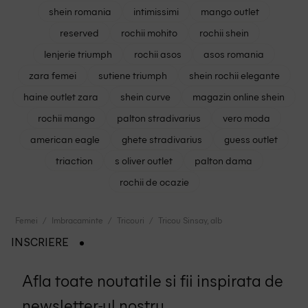
shein romania
intimissimi
mango outlet
reserved
rochii mohito
rochii shein
lenjerie triumph
rochii asos
asos romania
zara femei
sutiene triumph
shein rochii elegante
haine outlet zara
shein curve
magazin online shein
rochii mango
palton stradivarius
vero moda
american eagle
ghete stradivarius
guess outlet
triaction
s oliver outlet
palton dama
rochii de ocazie
Femei
Imbracaminte
Tricouri
Tricou Sinsay, alb
INSCRIERE
Afla toate noutatile si fii inspirata de
newsletter-ul nostru