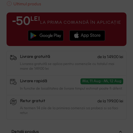
Ultimul produs
LEI
-50
LA PRIMA COMANDĂ ÎN APLICAȚIE
de la 149.00 lei
Livrare gratuită
Livrarea gratuită se aplica pentru comenzile cu totalul mai
mare de 149.00 lei
Livrare rapidă
Ma, 11 Aug - Mi, 12 Aug
In functie de localitatea de livrare timpul estimat poate fi diferit.
de la 199.00 lei
Retur gratuit
Ai termen 14 zile de la primirea comenzii sa probezi si sa faci
retur.
Detalii produs