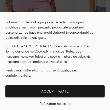
Folosim module cookie proprii și ale terților în scopuri
analitice și pentru a-ți prezenta publicitate și conținut
personalizat pe baza unui profil elaborat în concordanță cu
Tricou Missguided, alb
Tricou Pep
obiceiurile tale de navigare.
39.50 lei
87.00 le
RRP: 79.00 lei
RRP: 1
Prin click pe "ACCEPT TOATE", acceptati folosirea tuturor
Tehnologiilor de tip Cookie. Prin click pe "Refuz, doar
necesare" nu se vor folosi alte cookie in afara de cele strict
L
XL
necesare pentru functionarea website-ului.
Altii au fost interesati de
Pentru mai multe informații consultă
politica de
confidențialitate
.
- 35%
- 50%
ACCEPT TOATE
Refuz, doar necesare