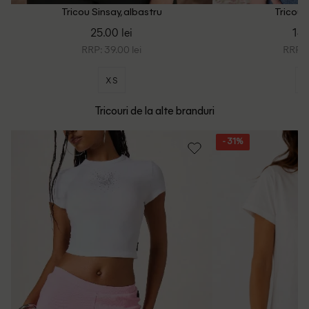
Tricou Sinsay, albastru
Tricou S
25.00 lei
14.
RRP: 39.00 lei
RRP: 2
XS
Tricouri de la alte branduri
- 31%