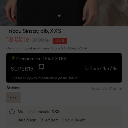
Tricou Sinsay, alb, XXS
18.00 lei
24.00 lei
-25 %
Cel mai mic pret in ultimele 30 zile 24.00 lei ( -25%)
Cumpara cu -15% EXTRA
7z 7ore 44m 33s
SUPER15
*Codul se aplica la comenzile peste 300 lei
Tabel De Marimi
Marime:
XXS
Marime echivalenta
XXS
Bust
Talie
Solduri
78cm
58cm
84cm