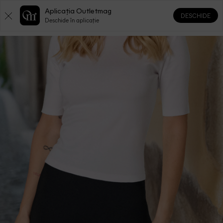
Aplicația Outletmag
DESCHIDE
0
0
Deschide în aplicație