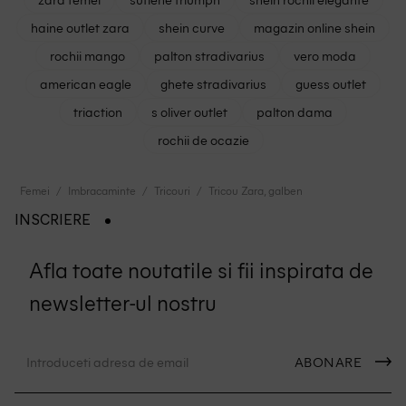
haine outlet zara
shein curve
magazin online shein
rochii mango
palton stradivarius
vero moda
american eagle
ghete stradivarius
guess outlet
triaction
s oliver outlet
palton dama
rochii de ocazie
Femei
Imbracaminte
Tricouri
Tricou Zara, galben
INSCRIERE
Afla toate noutatile si fii inspirata de
newsletter-ul nostru
ABONARE