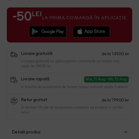
LEI
-50
LA PRIMA COMANDĂ ÎN APLICAȚIE
de la 149.00 lei
Livrare gratuită
Livrarea gratuită se aplica pentru comenzile cu totalul mai
mare de 149.00 lei
Livrare rapidă
Ma, 11 Aug - Mi, 12 Aug
In functie de localitatea de livrare timpul estimat poate fi diferit.
de la 199.00 lei
Retur gratuit
Ai termen 14 zile de la primirea comenzii sa probezi si sa faci
retur.
Detalii produs