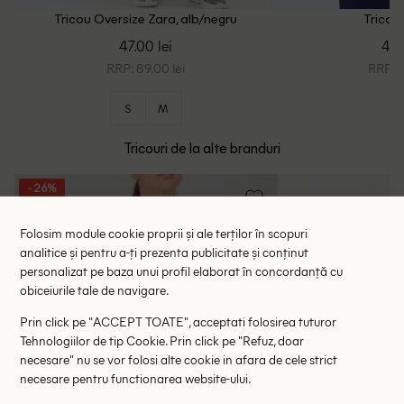
Tricou Oversize Zara, alb/negru
Tricou 
47.00 lei
48.
RRP: 89.00 lei
RRP: 1
S
M
Tricouri de la alte branduri
- 26%
Folosim module cookie proprii și ale terților în scopuri
analitice și pentru a-ți prezenta publicitate și conținut
personalizat pe baza unui profil elaborat în concordanță cu
obiceiurile tale de navigare.
Prin click pe "ACCEPT TOATE", acceptati folosirea tuturor
Tehnologiilor de tip Cookie. Prin click pe "Refuz, doar
necesare" nu se vor folosi alte cookie in afara de cele strict
necesare pentru functionarea website-ului.