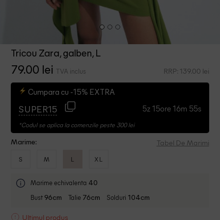
Tricou Zara, galben, L
79.00 lei
RRP: 139.00 lei
TVA inclus
Cumpara cu -15% EXTRA
5z 15ore 16m 55s
SUPER15
*Codul se aplica la comenzile peste 300 lei
Tabel De Marimi
Marime:
S
M
L
XL
Marime echivalenta
40
Bust
Talie
Solduri
96cm
76cm
104cm
Ultimul produs