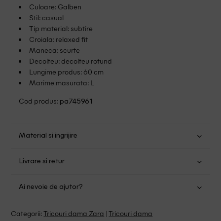
Culoare: Galben
Stil: casual
Tip material: subtire
Croiala: relaxed fit
Maneca: scurte
Decolteu: decolteu rotund
Lungime produs: 60 cm
Marime masurata: L
Cod produs:
pa745961
Material si ingrijire
Bumbac: 55%; Acetat: 45%
Livrare si retur
Spalare usoara la 30
Transport Gratuit pentru orice comanda cu o valoare mai
Nu folositi inalbitor
Ai nevoie de ajutor?
mare de 149.00 lei.
Uscare normala, prin centrifugare
Se pot calca
Suntem aici pentru a te ajuta:
Politica livrare
Categorii:
Tricouri dama Zara
|
Tricouri dama
Fara curatare chimica