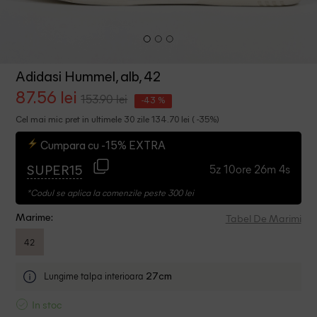
Adidasi Hummel, alb, 42
87.56 lei
153.90 lei
-43 %
Cel mai mic pret in ultimele 30 zile 134.70 lei ( -35%)
Cumpara cu -15% EXTRA
5z 10ore 26m 4s
SUPER15
*Codul se aplica la comenzile peste 300 lei
Tabel De Marimi
Marime:
42
Lungime talpa interioara
27cm
In stoc