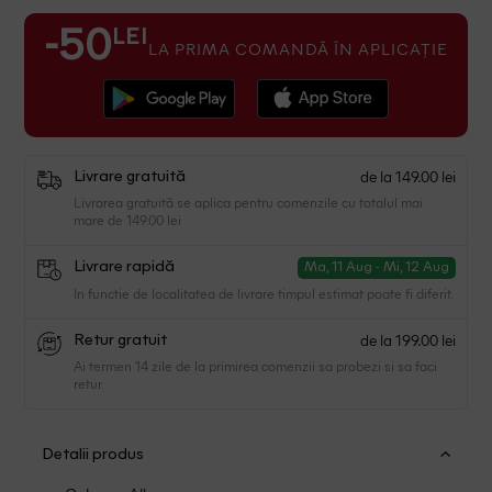
LEI
-50
LA PRIMA COMANDĂ ÎN APLICAȚIE
de la 149.00 lei
Livrare gratuită
Livrarea gratuită se aplica pentru comenzile cu totalul mai
mare de 149.00 lei
Livrare rapidă
Ma, 11 Aug - Mi, 12 Aug
In functie de localitatea de livrare timpul estimat poate fi diferit.
de la 199.00 lei
Retur gratuit
Ai termen 14 zile de la primirea comenzii sa probezi si sa faci
retur.
Detalii produs