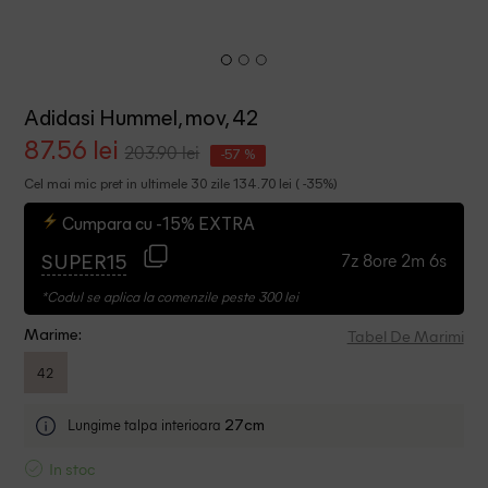
Adidasi Hummel, mov, 42
87.56 lei
203.90 lei
-57 %
Cel mai mic pret in ultimele 30 zile 134.70 lei ( -35%)
Cumpara cu -15% EXTRA
7z 8ore 2m 5s
SUPER15
*Codul se aplica la comenzile peste 300 lei
Tabel De Marimi
Marime:
42
Lungime talpa interioara
27cm
In stoc