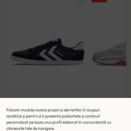
Intrebari frecvente
Adidasi Hummel, bleumarin
Adidasi 
Folosim module cookie proprii și ale terților în scopuri
analitice și pentru a-ți prezenta publicitate și conținut
159.00 lei
124.00 l
personalizat pe baza unui profil elaborat în concordanță cu
RRP: 329.00 lei
RRP: 2
obiceiurile tale de navigare.