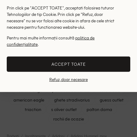
43
Prin click pe "ACCEPT TOATE", acceptati folosirea tuturor
Tehnologiilor de tip Cookie. Prin click pe "Refuz, doar
necesare" nu se vor folosi alte cookie in afara de cele strict
Cele mai cautate
necesare pentru functionarea website-ului.
Pentru mai multe informații consultă
politica de
shein romania
intimissimi
mango outlet
confidențialitate
.
reserved
rochii mohito
rochii shein
lenjerie triumph
rochii asos
asos romania
ACCEPT TOATE
zara femei
sutiene triumph
shein rochii elegante
Refuz, doar necesare
haine outlet zara
shein curve
magazin online shein
rochii mango
palton stradivarius
vero moda
american eagle
ghete stradivarius
guess outlet
triaction
s oliver outlet
palton dama
rochii de ocazie
Barbati
Incaltaminte
Adidasi
Adidasi Hummel, mov