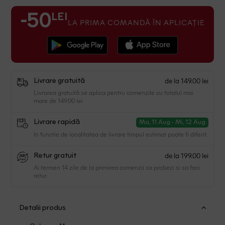
LEI
-50
LA PRIMA COMANDĂ ÎN APLICAȚIE
de la 149.00 lei
Livrare gratuită
Livrarea gratuită se aplica pentru comenzile cu totalul mai
mare de 149.00 lei
Livrare rapidă
Ma, 11 Aug - Mi, 12 Aug
In functie de localitatea de livrare timpul estimat poate fi diferit.
de la 199.00 lei
Retur gratuit
Ai termen 14 zile de la primirea comenzii sa probezi si sa faci
retur.
Detalii produs