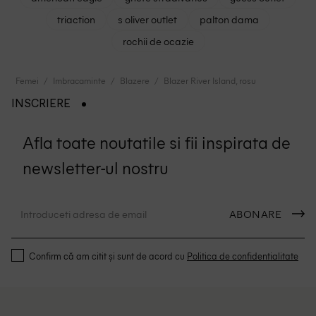
triaction
s oliver outlet
palton dama
rochii de ocazie
Femei
Imbracaminte
Blazere
Blazer River Island, rosu
INSCRIERE
Afla toate noutatile si fii inspirata de
newsletter-ul nostru
ABONARE
Confirm că am citit și sunt de acord cu
Politica de confidentialitate