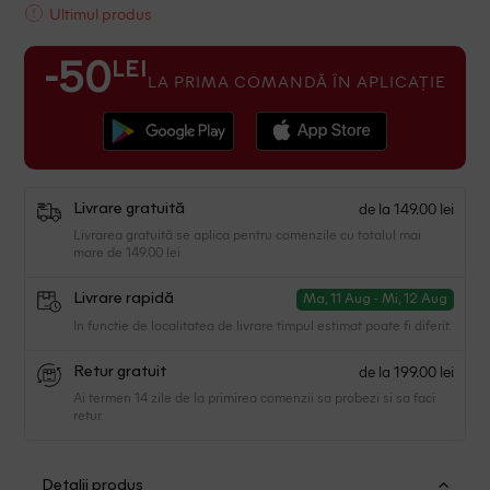
Ultimul produs
LEI
-50
LA PRIMA COMANDĂ ÎN APLICAȚIE
de la 149.00 lei
Livrare gratuită
Livrarea gratuită se aplica pentru comenzile cu totalul mai
mare de 149.00 lei
Livrare rapidă
Ma, 11 Aug - Mi, 12 Aug
In functie de localitatea de livrare timpul estimat poate fi diferit.
de la 199.00 lei
Retur gratuit
Ai termen 14 zile de la primirea comenzii sa probezi si sa faci
retur.
Detalii produs