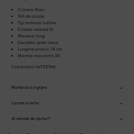
Culoare: Rosu
Stil: de ocazie
Tip material: subtire
Croiala: relaxed fit
Maneca: lungi
Decolteu: guler clasic
Lungime produs: 74 cm
Marime masurata: 34
Cod produs:
ia723766
Material si ingrijire
Viscoza: 68%; Poliamida: 18%; Poliester: 14%
Livrare si retur
Nu se spala cu apa
Transport Gratuit pentru orice comanda cu o valoare mai
Nu folositi inalbitor
Ai nevoie de ajutor?
mare de 149.00 lei.
Nu uscati in uscator
Se pot calca la temperaturi inalte
Suntem aici pentru a te ajuta:
Politica livrare