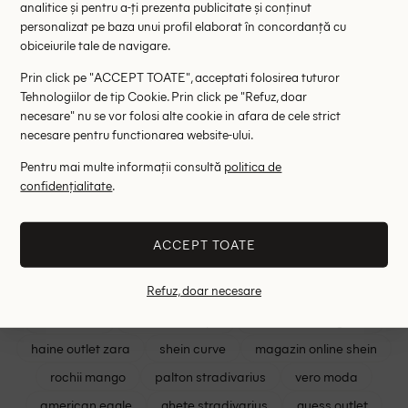
analitice și pentru a-ți prezenta publicitate și conținut
personalizat pe baza unui profil elaborat în concordanță cu
Cardigan River Island, gri
Bolero River
obiceiurile tale de navigare.
56.55 lei
41.60 le
87.00 lei
Prin click pe "ACCEPT TOATE", acceptati folosirea tuturor
RRP: 249.00 lei
RRP: 1
Tehnologiilor de tip Cookie. Prin click pe "Refuz, doar
necesare" nu se vor folosi alte cookie in afara de cele strict
XS
necesare pentru functionarea website-ului.
Pentru mai multe informații consultă
politica de
Cele mai cautate
confidențialitate
.
shein romania
intimissimi
mango outlet
ACCEPT TOATE
reserved
rochii mohito
rochii shein
Refuz, doar necesare
lenjerie triumph
rochii asos
asos romania
zara femei
sutiene triumph
shein rochii elegante
haine outlet zara
shein curve
magazin online shein
rochii mango
palton stradivarius
vero moda
american eagle
ghete stradivarius
guess outlet