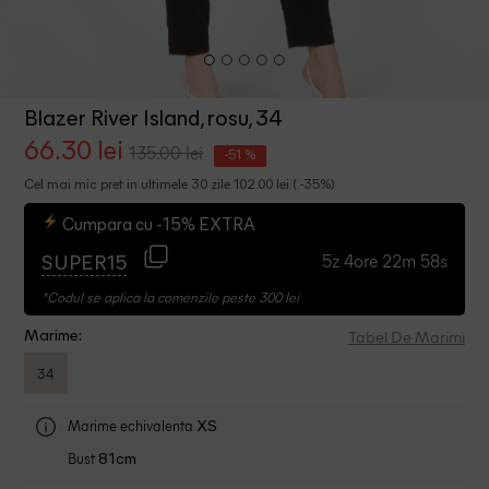
Blazer River Island, rosu, 34
66.30 lei
135.00 lei
-51 %
Cel mai mic pret in ultimele 30 zile 102.00 lei ( -35%)
Cumpara cu -15% EXTRA
5z 4ore 22m 57s
SUPER15
*Codul se aplica la comenzile peste 300 lei
Tabel De Marimi
Marime:
34
Marime echivalenta
XS
Bust
81cm