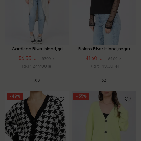
Cardigan River Island, gri
Bolero River Island, negru
56.55 lei
41.60 lei
87.00 lei
64.00 lei
RRP: 249.00 lei
RRP: 149.00 lei
XS
32
- 49%
- 35%