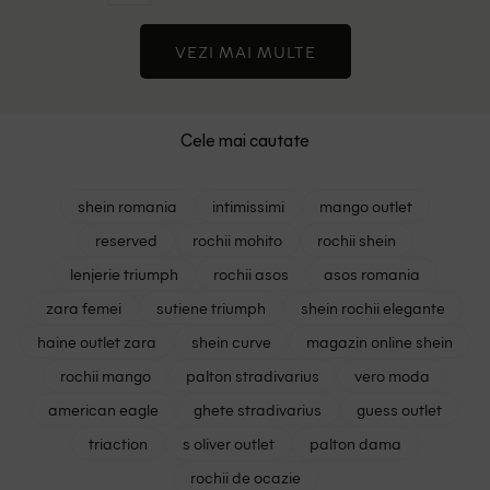
VEZI MAI MULTE
Cele mai cautate
shein romania
intimissimi
mango outlet
reserved
rochii mohito
rochii shein
lenjerie triumph
rochii asos
asos romania
zara femei
sutiene triumph
shein rochii elegante
haine outlet zara
shein curve
magazin online shein
rochii mango
palton stradivarius
vero moda
american eagle
ghete stradivarius
guess outlet
triaction
s oliver outlet
palton dama
rochii de ocazie