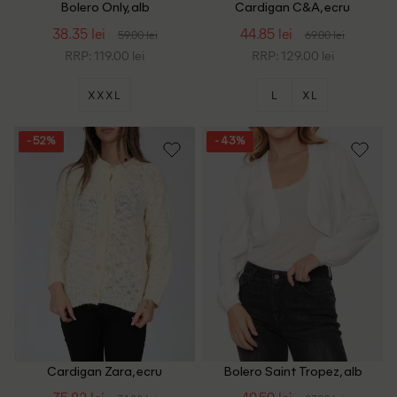
Bolero Only, alb
Cardigan C&A, ecru
38.35 lei
44.85 lei
59.00 lei
69.00 lei
RRP: 119.00 lei
RRP: 129.00 lei
XXXL
L
XL
- 52%
- 43%
Cardigan Zara, ecru
Bolero Saint Tropez, alb