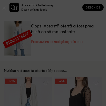
Aplicația Outletmag
DESCHIDE
0
0
Deschide în aplicație
Oops! Această ofertă a fost prea
bună ca să mai aștepte
STOC EPUIZAT
Produsul nu se mai găsește în stoc
Nu lăsa nici aceste oferte să îți scape...
- 35%
- 35%