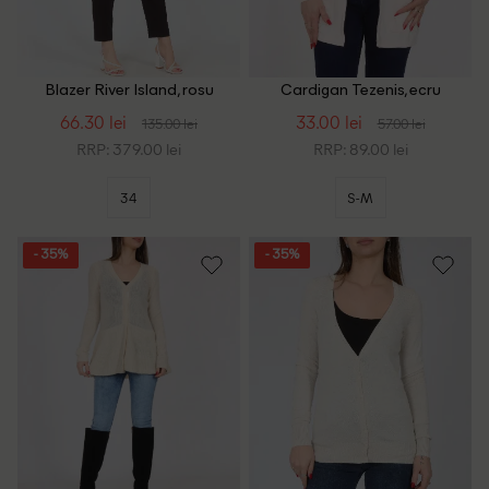
Blazer River Island, rosu
Cardigan Tezenis, ecru
66.30 lei
33.00 lei
135.00 lei
57.00 lei
RRP: 379.00 lei
RRP: 89.00 lei
34
S-M
- 35%
- 35%