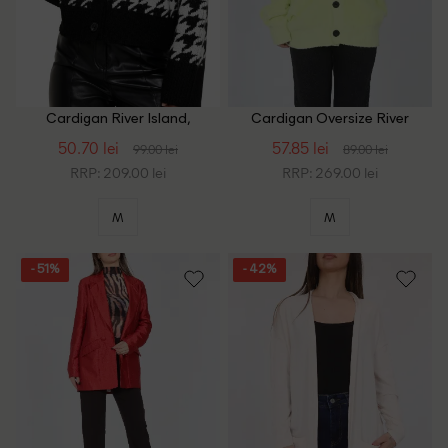
Cardigan River Island,
Cardigan Oversize River
negru/alb
Island, verde
50.70 lei
57.85 lei
99.00 lei
89.00 lei
RRP: 209.00 lei
RRP: 269.00 lei
M
M
- 51%
- 42%