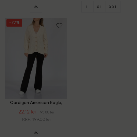
M
L
XL
XXL
- 77%
Cardigan American Eagle,
ecru
22.12 lei
95.00 lei
RRP: 199.00 lei
M