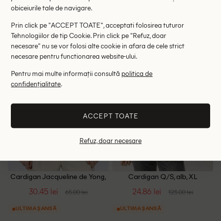
obiceiurile tale de navigare.
S
M
M
XXL
Prin click pe "ACCEPT TOATE", acceptati folosirea tuturor
Tehnologiilor de tip Cookie. Prin click pe "Refuz, doar
necesare" nu se vor folosi alte cookie in afara de cele strict
- 53%
- 80%
necesare pentru functionarea website-ului.
Pentru mai multe informații consultă
politica de
confidențialitate
.
ACCEPT TOATE
Refuz, doar necesare
Cardigan Jacqueline de Yong,
Cardigan Q/S, alb, XL
alb
30.45 lei
24.86 lei
65.00 lei
125.00 lei
ULTIMA ȘANSĂ
ULTIMA ȘANSĂ