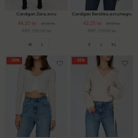
Cardigan Zara, ecru
Cardigan Bershka, ecru/negru
44.20 lei
42.25 lei
68.00 lei
65.00 lei
RRP: 135.00 lei
RRP: 139.00 lei
M
L
S
L
XL
- 35%
- 35%