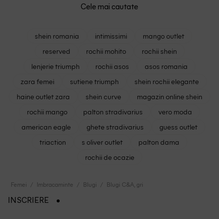
Cele mai cautate
shein romania
intimissimi
mango outlet
reserved
rochii mohito
rochii shein
lenjerie triumph
rochii asos
asos romania
zara femei
sutiene triumph
shein rochii elegante
haine outlet zara
shein curve
magazin online shein
rochii mango
palton stradivarius
vero moda
american eagle
ghete stradivarius
guess outlet
triaction
s oliver outlet
palton dama
rochii de ocazie
Femei
Imbracaminte
Blugi
Blugi C&A, gri
INSCRIERE