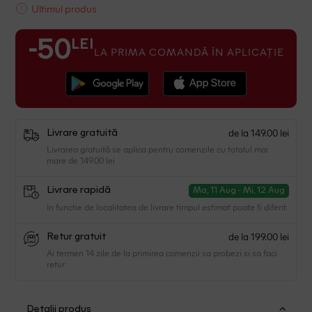
Ultimul produs
LEI
-50
LA PRIMA COMANDĂ ÎN APLICAȚIE
de la 149.00 lei
Livrare gratuită
Livrarea gratuită se aplica pentru comenzile cu totalul mai
mare de 149.00 lei
Livrare rapidă
Ma, 11 Aug - Mi, 12 Aug
In functie de localitatea de livrare timpul estimat poate fi diferit.
de la 199.00 lei
Retur gratuit
Ai termen 14 zile de la primirea comenzii sa probezi si sa faci
retur.
Detalii produs