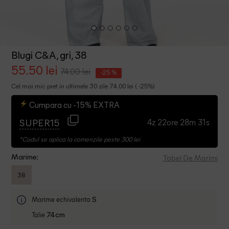
Blugi C&A, gri, 38
55.50 lei
74.00 lei
-25 %
Cel mai mic pret in ultimele 30 zile 74.00 lei ( -25%)
Cumpara cu -15% EXTRA
4z 22ore 28m 31s
SUPER15
*Codul se aplica la comenzile peste 300 lei
Tabel De Marimi
Marime:
38
Marime echivalenta
S
Talie
74cm