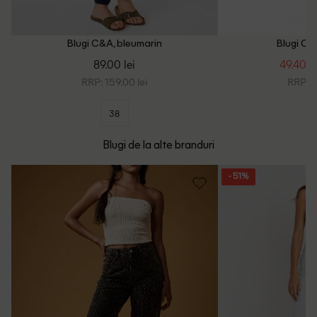
Blugi C&A, bleumarin
Blugi C&
89.00 lei
49.40 le
RRP: 159.00 lei
RRP: 1
38
Blugi de la alte branduri
- 51%