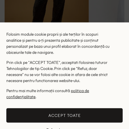
Folosim module cookie proprii și ale terților în scopuri
analitice și pentru a-ți prezenta publicitate și conținut
personalizat pe baza unui profil elaborat în concordanță cu
Blugi Missguided, gri inchis
Blugi Pepe Je
obiceiurile tale de navigare.
96.00 lei
138.00 le
Prin click pe "ACCEPT TOATE", acceptati folosirea tuturor
RRP: 192.00 lei
RRP: 4
Tehnologiilor de tip Cookie. Prin click pe "Refuz, doar
necesare" nu se vor folosi alte cookie in afara de cele strict
W29
W2
necesare pentru functionarea website-ului.
Pentru mai multe informații consultă
politica de
Altii au fost interesati de
confidențialitate
.
- 35%
- 80%
ACCEPT TOATE