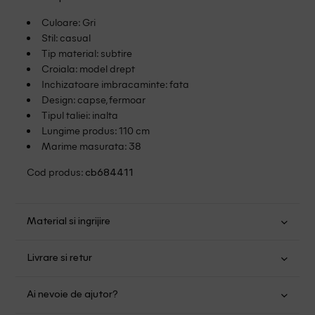
Culoare: Gri
Stil: casual
Tip material: subtire
Croiala: model drept
Inchizatoare imbracaminte: fata
Design: capse, fermoar
Tipul taliei: inalta
Lungime produs: 110 cm
Marime masurata: 38
Cod produs:
cb684411
Material si ingrijire
Bumbac: 99%; Elastan: 1%
Livrare si retur
Spalare usoara la 30
Transport Gratuit pentru orice comanda cu o valoare mai
Nu folositi inalbitor
Ai nevoie de ajutor?
mare de 149.00 lei.
Nu uscati in uscator