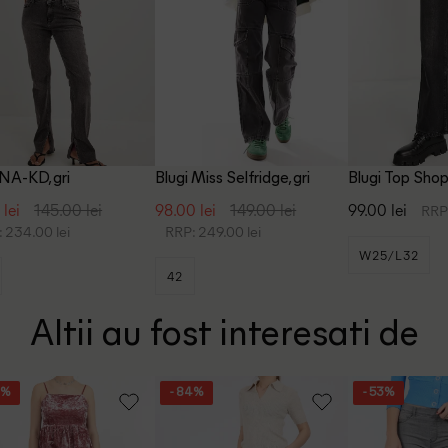
 NA-KD, gri
Blugi Miss Selfridge, gri
Blugi Top Shop,
 lei
145.00 lei
98.00 lei
149.00 lei
99.00 lei
RRP:
 234.00 lei
RRP: 249.00 lei
W25/L32
42
Altii au fost interesati de
4%
- 84%
- 53%