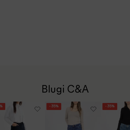
Blugi C&A
5%
- 35%
- 35%