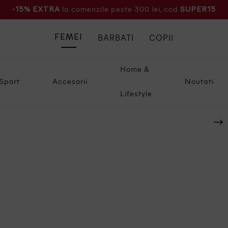
la comenzile peste 300 lei, cod
-15% EXTRA
SUPER15
BARBATI
COPII
FEMEI
Home &
Sport
Accesorii
Noutati
Lifestyle