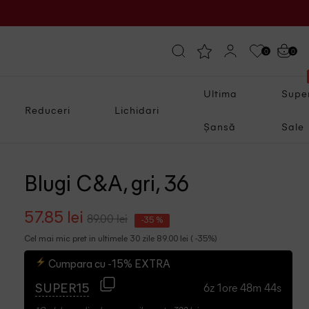
0
0
Ultima
Supe
Reduceri
Lichidari
Șansă
Sale
Blugi C&A, gri, 36
57.85 lei
89.00 lei
-35 %
Cel mai mic pret in ultimele 30 zile 89.00 lei ( -35%)
Cumpara cu -15% EXTRA
6z 1ore 48m 43s
SUPER15