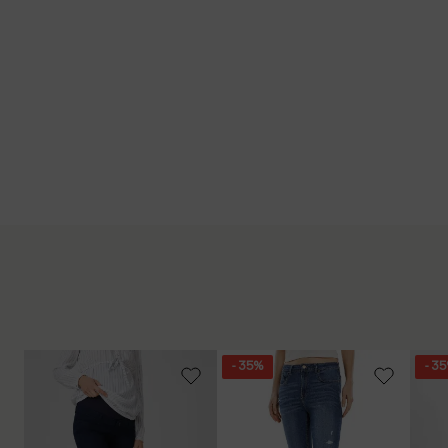
- 35%
- 3