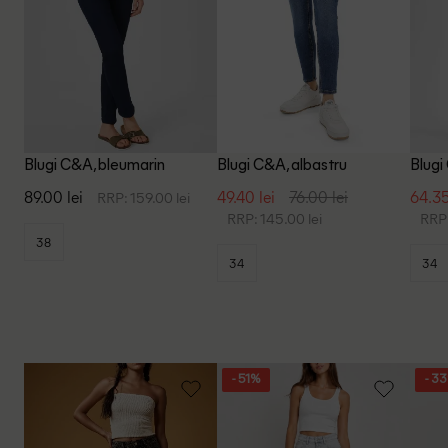
Blugi C&A, bleumarin
Blugi C&A, albastru
Blugi
89.00 lei
49.40 lei
76.00 lei
64.35
RRP: 159.00 lei
RRP: 145.00 lei
RRP:
38
34
34
- 51%
- 3