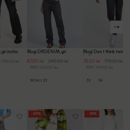
 gri inchis
Blugi DRDENIM, gri
Blugi Don t think twice, g
inchis
87.00 lei
245.00 lei
78.00 lei
119.00 lei
 199.00 lei
RRP: 569.00 lei
RRP: 199.00 lei
W24/L32
32
34
- 83%
- 35%