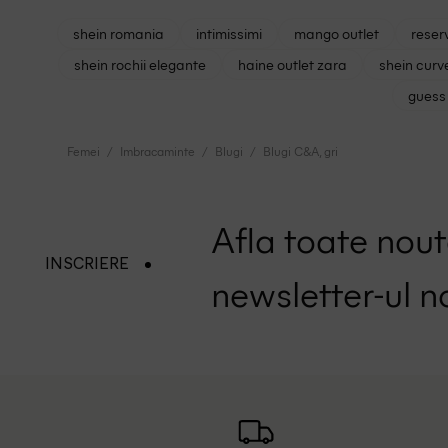
shein romania
intimissimi
mango outlet
reser
shein rochii elegante
haine outlet zara
shein curv
guess 
Femei
Imbracaminte
Blugi
Blugi C&A, gri
Afla toate nouta
INSCRIERE
newsletter-ul n