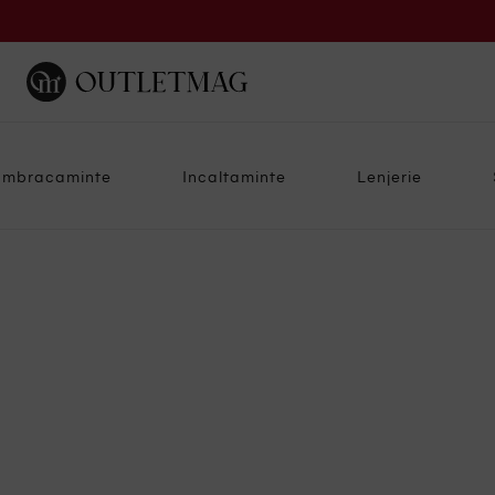
Imbracaminte
Incaltaminte
Lenjerie