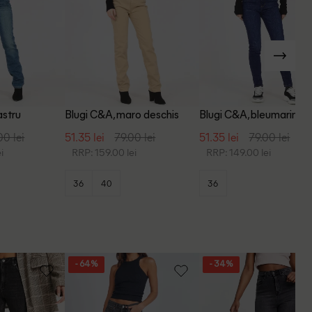
astru
Blugi C&A, maro deschis
Blugi C&A, bleumarin
00 lei
51.35 lei
79.00 lei
51.35 lei
79.00 lei
i
RRP: 159.00 lei
RRP: 149.00 lei
36
40
36
- 64%
- 34%