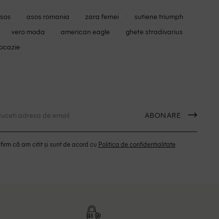
asos
asos romania
zara femei
sutiene triumph
vero moda
american eagle
ghete stradivarius
 ocazie
ABONARE
irm că am citit și sunt de acord cu
Politica de confidentialitate