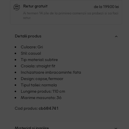
de la 199.00 lei
Retur gratuit
Ai termen 14 zile de la primirea comenzii sa probezi si sa faci
retur.
Detalii produs
Culoare: Gri
Stil: casual
Tip material: subtire
Croiala: straight fit
Inchizatoare imbracaminte: fata
Design: capse, fermoar
Tipul taliei: normala
Lungime produs: 110 cm
Marime masurata: 36
Cod produs:
cb684741
Material si ingrijire