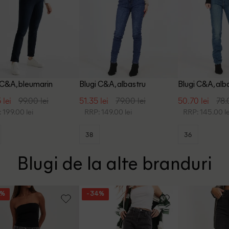
 C&A, bleumarin
Blugi C&A, albastru
Blugi C&A, alb
 lei
99.00 lei
51.35 lei
79.00 lei
50.70 lei
78.
 199.00 lei
RRP: 149.00 lei
RRP: 145.00 le
38
36
Blugi de la alte branduri
3%
- 34%