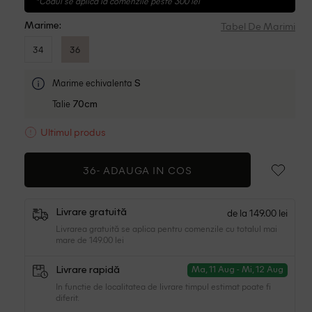
*Codul se aplica la comenzile peste 300 lei
Tabel De Marimi
Marime:
34
36
Marime echivalenta
S
Talie
70cm
Ultimul produs
36-
ADAUGA IN COS
de la 149.00 lei
Livrare gratuită
Livrarea gratuită se aplica pentru comenzile cu totalul mai
mare de 149.00 lei
Livrare rapidă
Ma, 11 Aug - Mi, 12 Aug
In functie de localitatea de livrare timpul estimat poate fi
diferit.