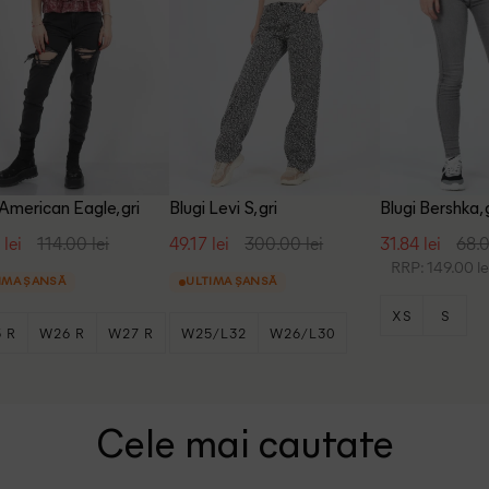
 American Eagle, gri
Blugi Levi S, gri
Blugi Bershka, 
 lei
114.00 lei
49.17 lei
300.00 lei
31.84 lei
68.0
RRP: 149.00 le
IMA ȘANSĂ
ULTIMA ȘANSĂ
XS
S
 R
W26 R
W27 R
W25/L32
W26/L30
W28/L30
Cele mai cautate