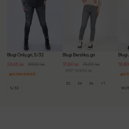
Blugi Only, gri, S/32
Blugi Bershka, gri
Blugi
inchis
24.65 lei
89.00 lei
31.84 lei
74.00 lei
18.80
RRP: 169.00 lei
ULTIMA ȘANSĂ
ULT
+1
32
34
36
S/32
W25
+2