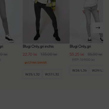
gri
Blugi Only, gri inchis
Blugi Only, gri
0 lei
22.70 lei
135.00 lei
55.25 lei
85.00 lei
i
RRP: 169.00 lei
ULTIMA ȘANSĂ
W28/L36
W29/L36
W25/L32
W27/L32