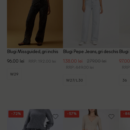
Blugi Missguided, gri inchis
Blugi Pepe Jeans, gri deschis
Blugi
96.00 lei
138.00 lei
279.00 lei
97.00
RRP: 192.00 lei
RRP: 449.00 lei
RRP:
W29
W27/L30
36
- 72%
- 57%
- 8