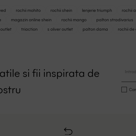
ved
rochii mohito
rochii shein
lenjerie triumph
rochii 
e
magazin online shein
rochii mango
palton stradivarius
outlet
triaction
s oliver outlet
palton dama
rochii de
tile si fii inspirata de
ostru
Conf