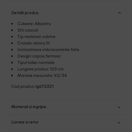
Detalii produs
Culoare: Albastru
Stil: casual
Tip material: subtire
Croiala: skinny fit
Inchizatoare imbracaminte: fata
Design: capse, fermoar
Tipul taliei: normala
Lungime produs: 103 cm
Marime masurata: XS/34
Cod produs:
lg672321
Material si ingrijire
Bumbac: 98%; Elastan: 2%
Livrare si retur
Spalare usoara la 40