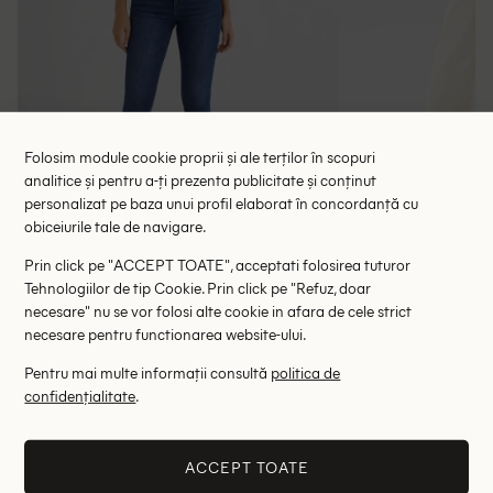
Folosim module cookie proprii și ale terților în scopuri
analitice și pentru a-ți prezenta publicitate și conținut
personalizat pe baza unui profil elaborat în concordanță cu
obiceiurile tale de navigare.
Blugi Pepe Jeans, albastru
Blugi Cu
Prin click pe "ACCEPT TOATE", acceptati folosirea tuturor
Tehnologiilor de tip Cookie. Prin click pe "Refuz, doar
138.00 lei
114.00 le
279.00 lei
necesare" nu se vor folosi alte cookie in afara de cele strict
RRP: 429.00 lei
RRP: 2
necesare pentru functionarea website-ului.
W26/L28
Pentru mai multe informații consultă
politica de
confidențialitate
.
Altii au fost interesati de
ACCEPT TOATE
- 58%
- 25%