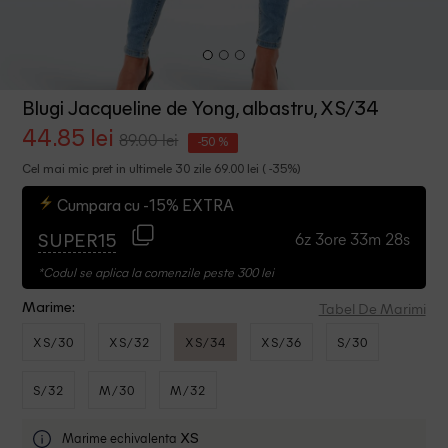
Blugi Jacqueline de Yong, albastru, XS/34
44.85 lei
89.00 lei
-50 %
Cel mai mic pret in ultimele 30 zile 69.00 lei ( -35%)
Cumpara cu -15% EXTRA
6z 3ore 33m 27s
SUPER15
*Codul se aplica la comenzile peste 300 lei
Tabel De Marimi
Marime:
XS/30
XS/32
XS/34
XS/36
S/30
S/32
M/30
M/32
Marime echivalenta
XS