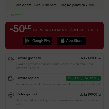
Talie
Solduri
Lungime pantalon
63cm
88.5cm
79cm
In stoc
LEI
-50
LA PRIMA COMANDĂ ÎN APLICAȚIE
de la 149.00 lei
Livrare gratuită
Livrarea gratuită se aplica pentru comenzile cu totalul mai
mare de 149.00 lei
Livrare rapidă
Ma, 11 Aug - Mi, 12 Aug
In functie de localitatea de livrare timpul estimat poate fi diferit.
de la 199.00 lei
Retur gratuit
Ai termen 14 zile de la primirea comenzii sa probezi si sa faci
retur.