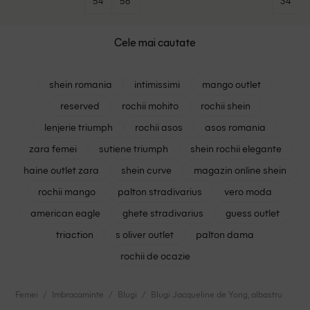
54
56
34
Cele mai cautate
shein romania
intimissimi
mango outlet
reserved
rochii mohito
rochii shein
lenjerie triumph
rochii asos
asos romania
zara femei
sutiene triumph
shein rochii elegante
haine outlet zara
shein curve
magazin online shein
rochii mango
palton stradivarius
vero moda
american eagle
ghete stradivarius
guess outlet
triaction
s oliver outlet
palton dama
rochii de ocazie
Femei
Imbracaminte
Blugi
Blugi Jacqueline de Yong, albastru