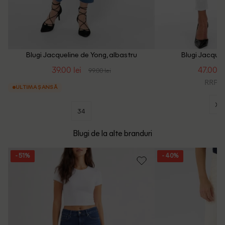
Blugi Jacqueline de Yong, albastru
Blugi Jacquel
39.00 lei
47.00 le
99.00 lei
RRP: 1
ULTIMA ȘANSĂ
XX
34
Blugi de la alte branduri
- 51%
- 40%