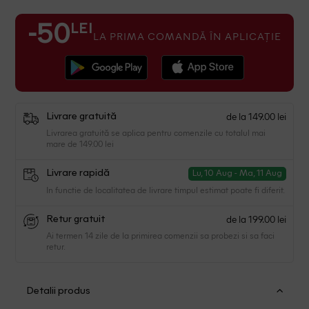
LEI
-50
LA PRIMA COMANDĂ ÎN APLICAȚIE
de la 149.00 lei
Livrare gratuită
Livrarea gratuită se aplica pentru comenzile cu totalul mai
mare de 149.00 lei
Livrare rapidă
Lu, 10 Aug - Ma, 11 Aug
In functie de localitatea de livrare timpul estimat poate fi diferit.
de la 199.00 lei
Retur gratuit
Ai termen 14 zile de la primirea comenzii sa probezi si sa faci
retur.
Detalii produs