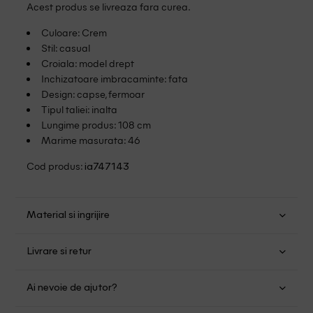
Acest produs se livreaza fara curea.
Culoare: Crem
Stil: casual
Croiala: model drept
Inchizatoare imbracaminte: fata
Design: capse, fermoar
Tipul taliei: inalta
Lungime produs: 108 cm
Marime masurata: 46
Cod produs:
ia747143
Material si ingrijire
Bumbac: 99%; Elastan: 1%
Livrare si retur
Spalare usoara la 30
Transport Gratuit pentru orice comanda cu o valoare mai
Nu folositi inalbitor
Ai nevoie de ajutor?
mare de 149.00 lei.
Nu uscati in uscator
Se pot calca
Suntem aici pentru a te ajuta: