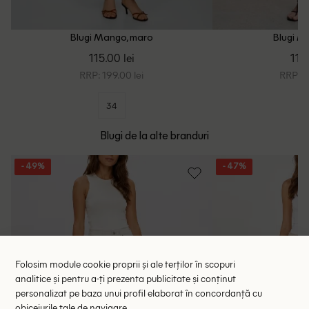
Blugi Mango, maro
Blugi M
115.00 lei
119.
RRP: 199.00 lei
RRP: 2
34
Blugi de la alte branduri
- 49%
- 47%
Folosim module cookie proprii și ale terților în scopuri
analitice și pentru a-ți prezenta publicitate și conținut
personalizat pe baza unui profil elaborat în concordanță cu
obiceiurile tale de navigare.