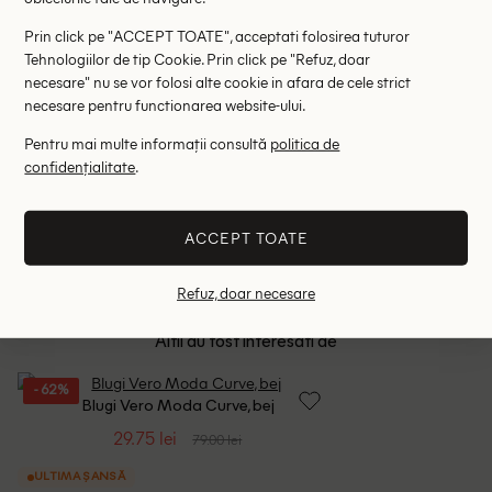
Prin click pe "ACCEPT TOATE", acceptati folosirea tuturor
Tehnologiilor de tip Cookie. Prin click pe "Refuz, doar
necesare" nu se vor folosi alte cookie in afara de cele strict
necesare pentru functionarea website-ului.
Pentru mai multe informații consultă
politica de
confidențialitate
.
Blugi Pepe Jeans, bej
Blugi Pep
148.00 lei
148.00 le
289.00 lei
ACCEPT TOATE
RRP: 489.00 lei
RRP: 3
Refuz, doar necesare
W27/L30
Altii au fost interesati de
- 62%
Blugi Vero Moda Curve, bej
29.75 lei
79.00 lei
ULTIMA ȘANSĂ