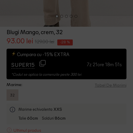
Blugi Mango, crem, 32
93.00 lei
129.00 lei
-28 %
Cumpara cu -15% EXTRA
7z 21ore 18m 50s
SUPER15
*Codul se aplica la comenzile peste 300 lei
Tabel De Marimi
Marime:
32
Marime echivalenta
XXS
Talie
Solduri
60cm
86cm
Ultimul produs