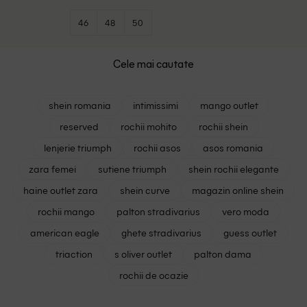
46
48
50
Cele mai cautate
shein romania
intimissimi
mango outlet
reserved
rochii mohito
rochii shein
lenjerie triumph
rochii asos
asos romania
zara femei
sutiene triumph
shein rochii elegante
haine outlet zara
shein curve
magazin online shein
rochii mango
palton stradivarius
vero moda
american eagle
ghete stradivarius
guess outlet
triaction
s oliver outlet
palton dama
rochii de ocazie