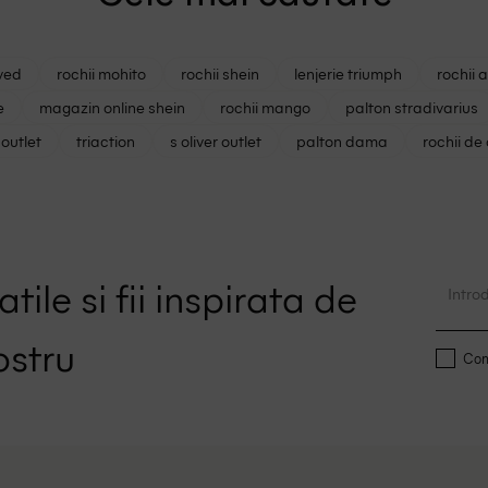
ved
rochii mohito
rochii shein
lenjerie triumph
rochii 
e
magazin online shein
rochii mango
palton stradivarius
outlet
triaction
s oliver outlet
palton dama
rochii de
tile si fii inspirata de
ostru
Conf