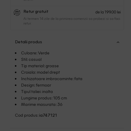
de la 199.00 lei
Retur gratuit
Ai termen 14 zile de la primirea comenzii sa probezi si sa faci
retur.
Detalii produs
Culoare: Verde
Stil: casual
Tip material: groase
Croiala: model drept
Inchizatoare imbracaminte: fata
Design: fermoar
Tipul taliei: inalta
Lungime produs: 105 cm
Marime masurata: 36
Cod produs:
ia747121