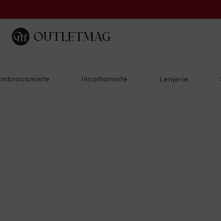
Imbracaminte
Incaltaminte
Lenjerie