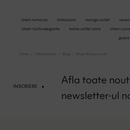
shein romania
intimissimi
mango outlet
reser
shein rochii elegante
haine outlet zara
shein curv
guess 
Femei
Imbracaminte
Blugi
Blugi Mango, verde
Afla toate nouta
INSCRIERE
newsletter-ul n