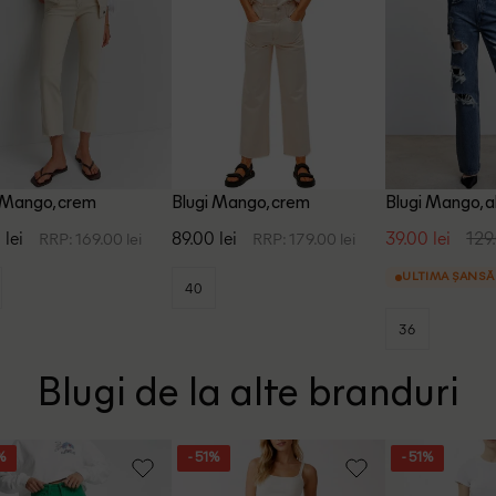
 Mango, crem
Blugi Mango, crem
Blugi Mango, a
 lei
89.00 lei
39.00 lei
129.
RRP: 169.00 lei
RRP: 179.00 lei
ULTIMA ȘANSĂ
40
36
Blugi de la alte branduri
%
- 51%
- 51%