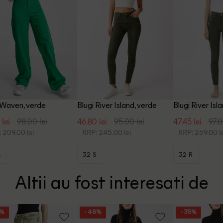
 Waven, verde
Blugi River Island, verde
Blugi River Isl
 lei
98.00 lei
46.80 lei
95.00 lei
47.45 lei
97.0
 209.00 lei
RRP: 245.00 lei
RRP: 269.00 le
4
32 S
32 R
Altii au fost interesati de
9%
- 48%
- 35%