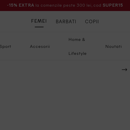
la comenzile peste 300 lei, cod
-15% EXTRA
SUPER15
BARBATI
COPII
FEMEI
Home &
Sport
Accesorii
Noutati
Lifestyle