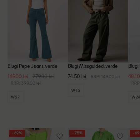
Blugi Pepe Jeans, verde
Blugi Missguided, verde
Blugi
149.00 lei
279.00 lei
74.50 lei
48.10
RRP: 149.00 lei
RRP: 399.00 lei
RRP:
W25
W27
W2
- 69%
- 75%
- 6