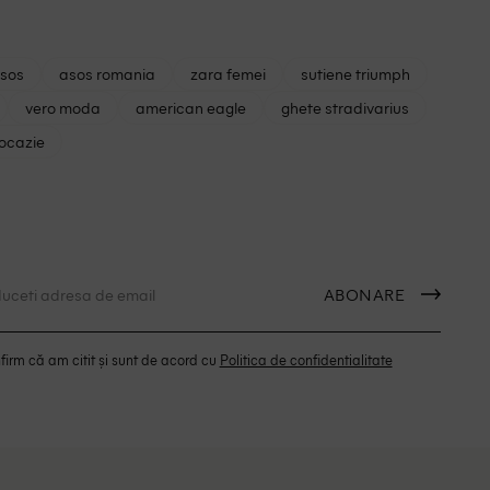
asos
asos romania
zara femei
sutiene triumph
vero moda
american eagle
ghete stradivarius
 ocazie
ABONARE
irm că am citit și sunt de acord cu
Politica de confidentialitate