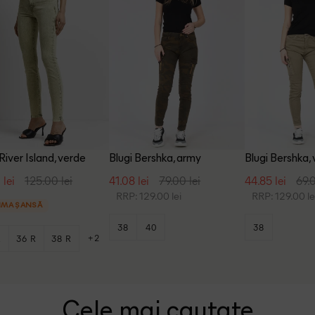
 River Island, verde
Blugi Bershka, army
Blugi Bershka,
 lei
125.00 lei
41.08 lei
79.00 lei
44.85 lei
69.0
RRP: 129.00 lei
RRP: 129.00 le
IMA ȘANSĂ
38
40
38
+2
R
36 R
38 R
Cele mai cautate