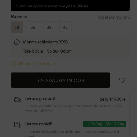
*Codul se aplica la comenzile peste 300 lei
Tabel De Marimi
Marime:
32
36
38
42
Marime echivalenta
XXS
Talie
Solduri
60cm
86cm
Ultimele 2 produse
32-
ADAUGA IN COS
de la 149.00 lei
Livrare gratuită
Livrarea gratuită se aplica pentru comenzile cu totalul mai
mare de 149.00 lei
Livrare rapidă
Lu, 10 Aug - Ma, 11 Aug
In functie de localitatea de livrare timpul estimat poate fi
diferit.