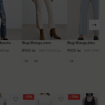
lbastru
Blugi Mango, crem
Blugi Mango, bleu
00 lei
89.00 lei
99.00 lei
RRP: 149.00 lei
RRP: 199.00 le
32
34
34
- 51%
- 35%