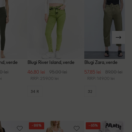
and, verde
Blugi River Island, verde
Blugi Zara, verde
0 lei
46.80 lei
95.00 lei
57.85 lei
89.00 lei
i
RRP: 259.00 lei
RRP: 149.00 lei
34 R
32
- 88%
- 65%