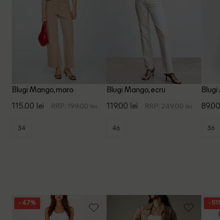
Blugi Mango, maro
Blugi Mango, ecru
Blugi
115.00 lei
119.00 lei
89.00
RRP: 199.00 lei
RRP: 249.00 lei
34
46
36
- 47%
- 51