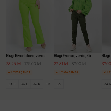
Blugi River Island, verde
Blugi Fransa, verde, 36
Blugi
38.25 lei
125.00 lei
22.31 lei
89.00 lei
39.00
ULTIMA ȘANSĂ
ULTIMA ȘANSĂ
ULT
+5
34 R
36 L
36 R
36
34 