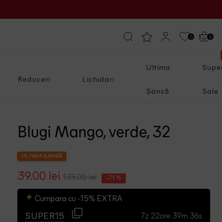
0
0
Ultima
Supe
Reduceri
Lichidari
Șansă
Sale
Blugi Mango, verde, 32
ULTIMA ȘANSĂ
39.00 lei
135.00 lei
-71 %
Cumpara cu -15% EXTRA
7z 22ore 39m 34s
SUPER15