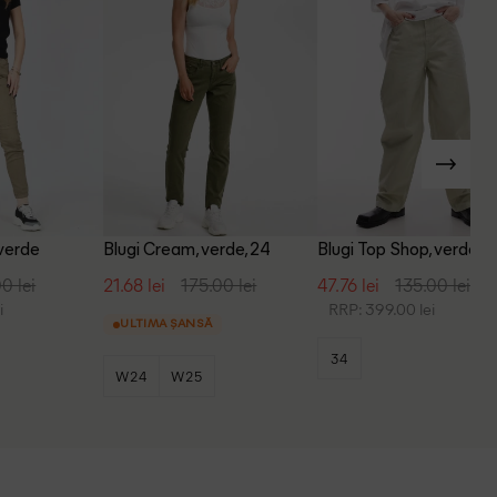
 verde
Blugi Cream, verde, 24
Blugi Top Shop, verde
0 lei
21.68 lei
175.00 lei
47.76 lei
135.00 lei
i
RRP: 399.00 lei
ULTIMA ȘANSĂ
34
W24
W25