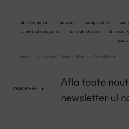
shein romania
intimissimi
mango outlet
reser
shein rochii elegante
haine outlet zara
shein curv
guess 
Femei
Imbracaminte
Blugi
Blugi Noisy May, albastru
Afla toate nouta
INSCRIERE
newsletter-ul n