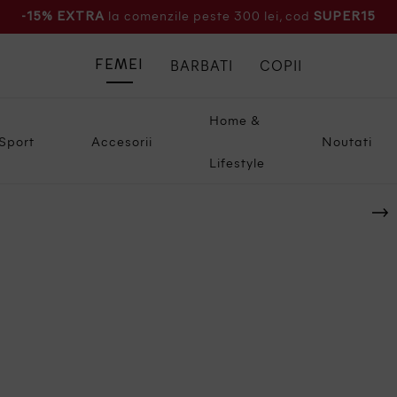
la comenzile peste 300 lei, cod
-15% EXTRA
SUPER15
BARBATI
COPII
FEMEI
Home &
Sport
Accesorii
Noutati
Lifestyle