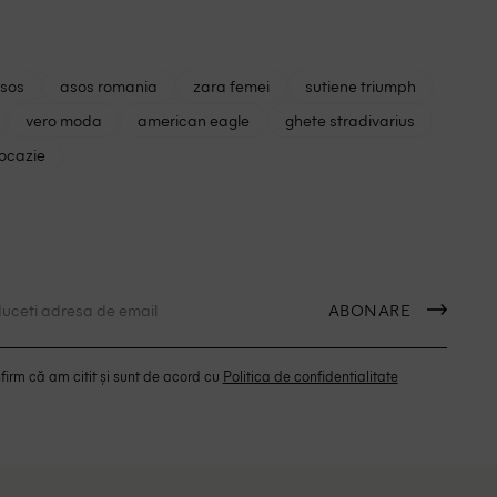
asos
asos romania
zara femei
sutiene triumph
vero moda
american eagle
ghete stradivarius
 ocazie
ABONARE
irm că am citit și sunt de acord cu
Politica de confidentialitate