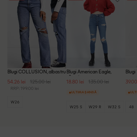
Blugi COLLUSION, albastru
Blugi American Eagle,
Blugi
albastru
54.26 lei
125.00 lei
18.80 lei
135.00 lei
39.00
RRP: 199.00 lei
ULTIMA ȘANSĂ
ULT
W26
W25 S
W29 R
W32 S
48