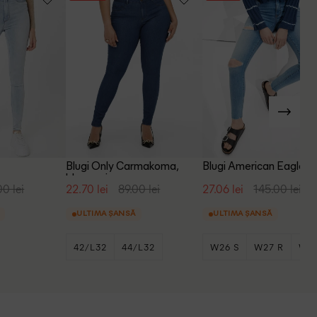
u
Blugi Only Carmakoma,
Blugi American Eagle, b
bleumarin
00 lei
22.70 lei
89.00 lei
27.06 lei
145.00 lei
ULTIMA ȘANSĂ
ULTIMA ȘANSĂ
42/L32
44/L32
W26 S
W27 R
W27
+5