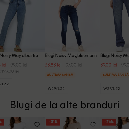
 Noisy May, albastru
Blugi Noisy May, bleumarin
Blugi Noisy Ma
 lei
99.00 lei
33.83 lei
97.00 lei
39.00 lei
99.0
 199.00 lei
ULTIMA ȘANSĂ
ULTIMA ȘANSĂ
/L32
W29/L32
W27/L32
Blugi de la alte branduri
%
- 31%
- 36%