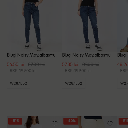
Blugi Noisy May, albastru
Blugi Noisy May, albastru
Blugi
56.55 lei
87.00 lei
57.85 lei
89.00 lei
48.26
RRP: 199.00 lei
RRP: 199.00 lei
RRP:
W28/L32
W28/L32
W27
- 51%
- 40%
- 51