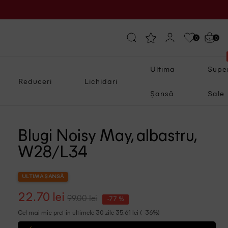
0
0
Ultima
Supe
Reduceri
Lichidari
Șansă
Sale
Blugi Noisy May, albastru,
W28/L34
ULTIMA ȘANSĂ
22.70 lei
99.00 lei
-77 %
Cel mai mic pret in ultimele 30 zile 35.61 lei ( -36%)