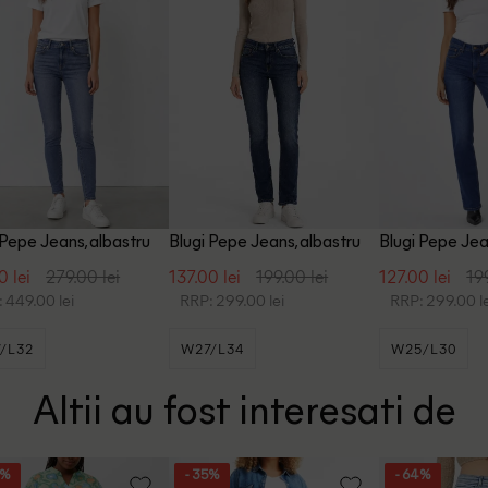
 Pepe Jeans, albastru
Blugi Pepe Jeans, albastru
Blugi Pepe Jea
0 lei
279.00 lei
137.00 lei
199.00 lei
127.00 lei
19
 449.00 lei
RRP: 299.00 lei
RRP: 299.00 le
/L32
W27/L34
W25/L30
Altii au fost interesati de
2%
- 35%
- 64%