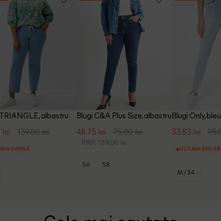
 TRIANGLE, albastru
Blugi C&A Plus Size, albastru
Blugi Only, ble
 lei
139.00 lei
48.75 lei
75.00 lei
33.83 lei
95.
RRP: 139.00 lei
IMA ȘANSĂ
ULTIMA ȘANSĂ
56
58
M/34