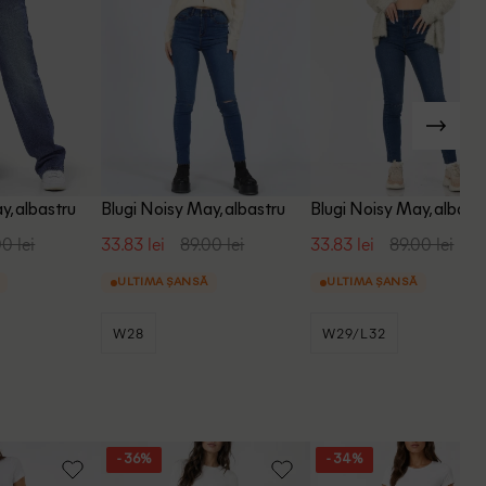
y, albastru
Blugi Noisy May, albastru
Blugi Noisy May, albast
0 lei
33.83 lei
89.00 lei
33.83 lei
89.00 lei
ULTIMA ȘANSĂ
ULTIMA ȘANSĂ
W28
W29/L32
- 36%
- 34%