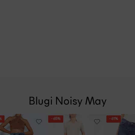
Blugi Noisy May
%
- 65%
- 61%