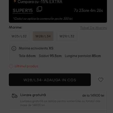
Cumpara cu -15% EXTRA
7z 23ore 4m 25s
SUPER15
*Codul se aplica la comenzile peste 300 lei
Tabel De Marimi
Marime:
W25/L32
W28/L34
W29/L32
Marime echivalenta
XS
Talie
Solduri
Lungime pantalon
66cm
95.5cm
85cm
Ultimul produs
W28/L34-
ADAUGA IN COS
de la 149.00 lei
Livrare gratuită
Livrarea gratuită se aplica pentru comenzile cu totalul mai
mare de 149.00 lei