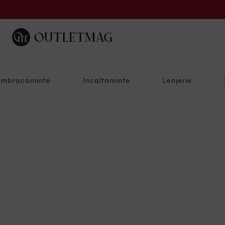
Imbracaminte
Incaltaminte
Lenjerie