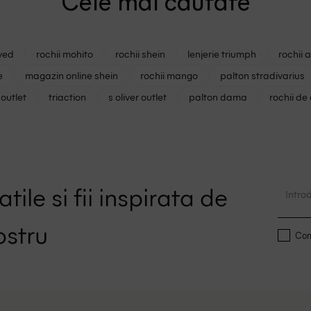
Cele mai cautate
ved
rochii mohito
rochii shein
lenjerie triumph
rochii 
e
magazin online shein
rochii mango
palton stradivarius
outlet
triaction
s oliver outlet
palton dama
rochii de
tile si fii inspirata de
ostru
Conf