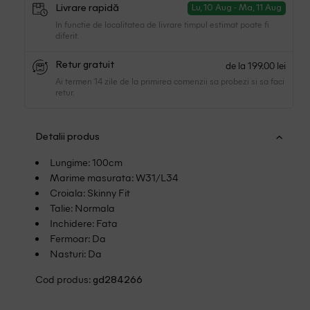
Livrare rapidă
Lu, 10 Aug - Ma, 11 Aug
In functie de localitatea de livrare timpul estimat poate fi
diferit.
de la 199.00 lei
Retur gratuit
Ai termen 14 zile de la primirea comenzii sa probezi si sa faci
retur.
Detalii produs
Lungime: 100cm
Marime masurata: W31/L34
Croiala: Skinny Fit
Talie: Normala
Inchidere: Fata
Fermoar: Da
Nasturi: Da
Cod produs:
gd284266