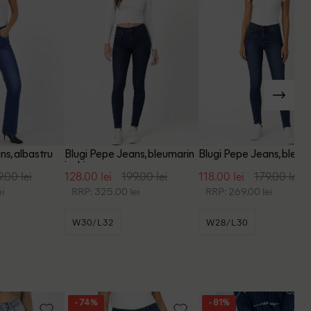
ns, albastru
Blugi Pepe Jeans, bleumarin
Blugi Pepe Jeans, bleum
inchis
9.00 lei
128.00 lei
199.00 lei
118.00 lei
179.00 lei
i
RRP: 325.00 lei
RRP: 269.00 lei
W30/L32
W28/L30
- 74%
- 81%