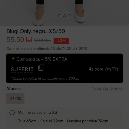
Blugi Only, negru, XS/30
55.50 lei
97.00 lei
-43 %
Cel mai mic pret in ultimele 30 zile 74.00 lei ( -25%)
Cumpara cu -15% EXTRA
4z 6ore 7m 10s
SUPER15
*Codul se aplica la comenzile peste 300 lei
Tabel De Marimi
Marime:
XS/30
Marime echivalenta
XS
Talie
Solduri
Lungime pantalon
65cm
92cm
74cm