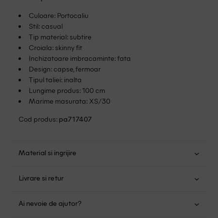
Culoare: Portocaliu
Stil: casual
Tip material: subtire
Croiala: skinny fit
Inchizatoare imbracaminte: fata
Design: capse, fermoar
Tipul taliei: inalta
Lungime produs: 100 cm
Marime masurata: XS/30
Cod produs:
pa717407
Material si ingrijire
Bumbac: 73%; Poliester: 25%; Elastan: 2%
Livrare si retur
Spalare usoara la 30
Transport Gratuit pentru orice comanda cu o valoare mai
Nu folositi inalbitor
Ai nevoie de ajutor?
mare de 149.00 lei.
Nu uscati in uscator