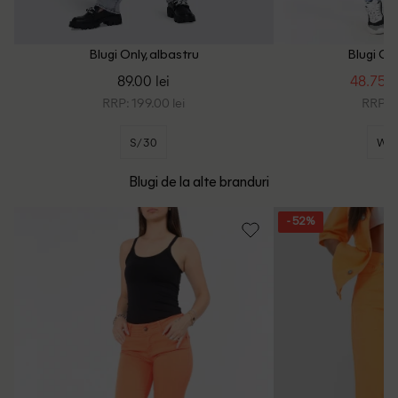
Blugi Only, albastru
Blugi Onl
89.00 lei
48.75 le
RRP: 199.00 lei
RRP: 1
S/30
W2
Blugi de la alte branduri
- 52%