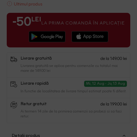
Ultimul produs
LEI
-50
LA PRIMA COMANDĂ ÎN APLICAȚIE
de la 149.00 lei
Livrare gratuită
Livrarea gratuită se aplica pentru comenzile cu totalul mai
mare de 149.00 lei
Livrare rapidă
Mi, 12 Aug - Jo, 13 Aug
In functie de localitatea de livrare timpul estimat poate fi diferit.
de la 199.00 lei
Retur gratuit
Ai termen 14 zile de la primirea comenzii sa probezi si sa faci
retur.
Detalii produs