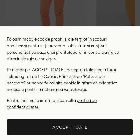
Folosim module cookie proprii și ale terților în scopuri
analitice și pentru a-ți prezenta publicitate și conținut
personalizat pe baza unui profil elaborat în concordanță cu
Blugi Zara, portocaliu
Blugi Sixth J
obiceiurile tale de navigare.
68.00 lei
56.55 le
Prin click pe "ACCEPT TOATE", acceptati folosirea tuturor
RRP: 149.00 lei
RRP: 2
Tehnologiilor de tip Cookie. Prin click pe "Refuz, doar
necesare" nu se vor folosi alte cookie in afara de cele strict
40
W26
W30
necesare pentru functionarea website-ului.
Pentru mai multe informații consultă
politica de
Altii au fost interesati de
confidențialitate
.
- 52%
- 73%
ACCEPT TOATE