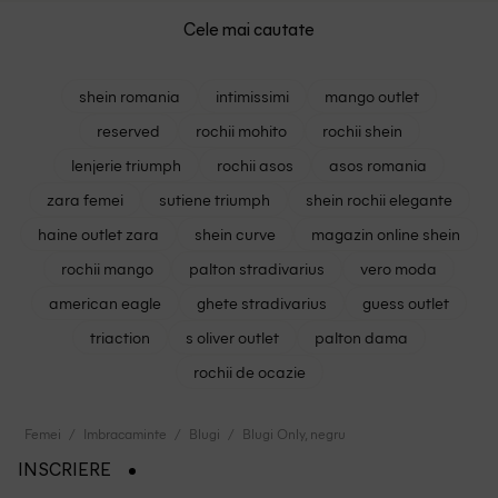
Cele mai cautate
shein romania
intimissimi
mango outlet
reserved
rochii mohito
rochii shein
lenjerie triumph
rochii asos
asos romania
zara femei
sutiene triumph
shein rochii elegante
haine outlet zara
shein curve
magazin online shein
rochii mango
palton stradivarius
vero moda
american eagle
ghete stradivarius
guess outlet
triaction
s oliver outlet
palton dama
rochii de ocazie
Femei
Imbracaminte
Blugi
Blugi Only, negru
INSCRIERE