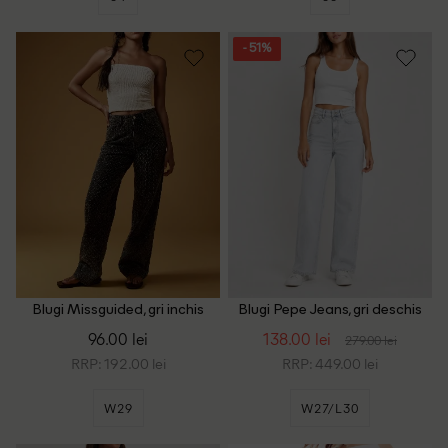
- 51%
Blugi Missguided, gri inchis
Blugi Pepe Jeans, gri deschis
96.00 lei
138.00 lei
279.00 lei
RRP: 192.00 lei
RRP: 449.00 lei
W29
W27/L30