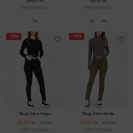
69.00 lei
74.00 lei
RRP: 129.00 lei
RRP: 189.00 lei
34
32
36
- 35%
- 35%
Blugi Zara, negru
Blugi Zara, verde
56.55 lei
44.85 lei
87.00 lei
69.00 lei
RRP: 165.00 lei
RRP: 139.00 lei