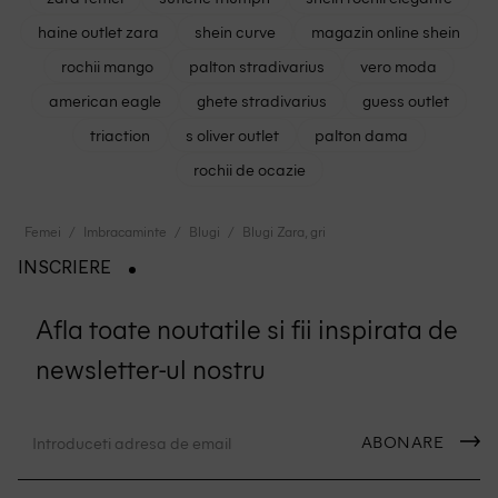
haine outlet zara
shein curve
magazin online shein
rochii mango
palton stradivarius
vero moda
american eagle
ghete stradivarius
guess outlet
triaction
s oliver outlet
palton dama
rochii de ocazie
Femei
Imbracaminte
Blugi
Blugi Zara, gri
INSCRIERE
Afla toate noutatile si fii inspirata de
newsletter-ul nostru
ABONARE