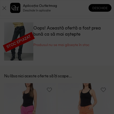
Aplicația Outletmag
DESCHIDE
0
0
Deschide în aplicație
Oops! Această ofertă a fost prea
bună ca să mai aștepte
STOC EPUIZAT
Produsul nu se mai găsește în stoc
Nu lăsa nici aceste oferte să îți scape...