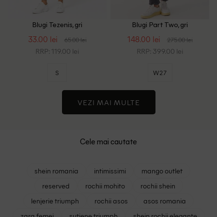
Blugi Tezenis, gri
Blugi Part Two, gri
33.00 lei
148.00 lei
65.00 lei
275.00 lei
RRP: 119.00 lei
RRP: 399.00 lei
S
W27
VEZI MAI MULTE
Cele mai cautate
shein romania
intimissimi
mango outlet
reserved
rochii mohito
rochii shein
lenjerie triumph
rochii asos
asos romania
zara femei
sutiene triumph
shein rochii elegante