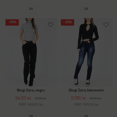
34
34
- 35%
- 35%
Blugi Zara, negru
Blugi Zara, bleumarin
56.55 lei
57.85 lei
87.00 lei
89.00 lei
RRP: 149.00 lei
RRP: 199.00 lei
34
36