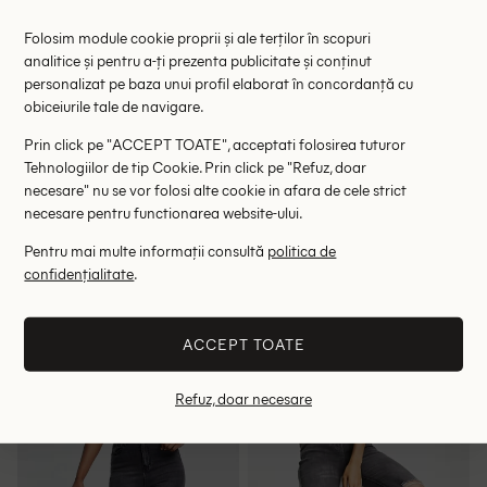
Folosim module cookie proprii și ale terților în scopuri
analitice și pentru a-ți prezenta publicitate și conținut
personalizat pe baza unui profil elaborat în concordanță cu
obiceiurile tale de navigare.
Prin click pe "ACCEPT TOATE", acceptati folosirea tuturor
Tehnologiilor de tip Cookie. Prin click pe "Refuz, doar
necesare" nu se vor folosi alte cookie in afara de cele strict
necesare pentru functionarea website-ului.
Pentru mai multe informații consultă
politica de
Blugi Top Shop, gri inchis
Blugi DRDENIM, gri
confidențialitate
.
99.00 lei
87.00 lei
245.00 lei
RRP: 199.00 lei
RRP: 569.00 lei
ACCEPT TOATE
W25/L32
W24/L32
Refuz, doar necesare
- 34%
- 42%