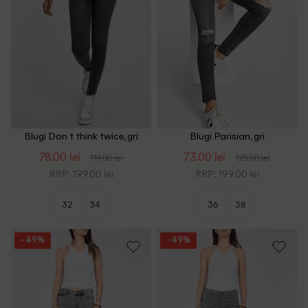
Blugi Don t think twice, gri
Blugi Parisian, gri
inchis
78.00 lei
73.00 lei
119.00 lei
125.00 lei
RRP: 199.00 lei
RRP: 199.00 lei
32
34
36
38
- 49%
- 49%