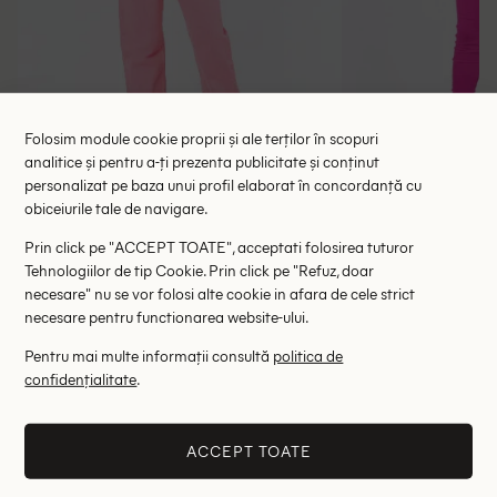
Folosim module cookie proprii și ale terților în scopuri
analitice și pentru a-ți prezenta publicitate și conținut
personalizat pe baza unui profil elaborat în concordanță cu
Blugi Miss Selfridge, roz
Blugi Be
obiceiurile tale de navigare.
97.00 lei
68.
Prin click pe "ACCEPT TOATE", acceptati folosirea tuturor
RRP: 249.00 lei
RRP: 1
Tehnologiilor de tip Cookie. Prin click pe "Refuz, doar
necesare" nu se vor folosi alte cookie in afara de cele strict
W26/L32
32
34
necesare pentru functionarea website-ului.
Pentru mai multe informații consultă
politica de
Altii au fost interesati de
confidențialitate
.
- 35%
- 57%
ACCEPT TOATE