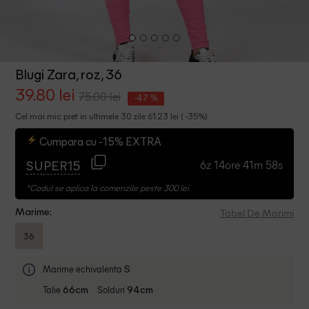
Blugi Zara, roz, 36
39.80 lei
75.00 lei
-47 %
Cel mai mic pret in ultimele 30 zile 61.23 lei ( -35%)
Cumpara cu -15% EXTRA
6z 14ore 41m 57s
SUPER15
*Codul se aplica la comenzile peste 300 lei
Tabel De Marimi
Marime:
36
Marime echivalenta
S
Talie
Solduri
66cm
94cm