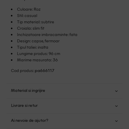
Culoare: Roz
Stil: casual
Tip material: subtire
Croiala: slim fit
Inchizatoare imbracaminte: fata
Design: capse, fermoar
Tipul taliei: inalta
Lungime produs: 96 cm
Marime masurata: 36
Cod produs:
pa666117
Material si ingrijire
Bumbac: 69%; Poliester: 27%; Elastan: 4%
Livrare si retur
Spalare usoara la 30
Transport Gratuit pentru orice comanda cu o valoare mai
Nu folositi inalbitor
Ai nevoie de ajutor?
mare de 149.00 lei.
Nu uscati in uscator