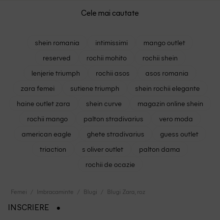
Cele mai cautate
shein romania
intimissimi
mango outlet
reserved
rochii mohito
rochii shein
lenjerie triumph
rochii asos
asos romania
zara femei
sutiene triumph
shein rochii elegante
haine outlet zara
shein curve
magazin online shein
rochii mango
palton stradivarius
vero moda
american eagle
ghete stradivarius
guess outlet
triaction
s oliver outlet
palton dama
rochii de ocazie
Femei
Imbracaminte
Blugi
Blugi Zara, roz
INSCRIERE