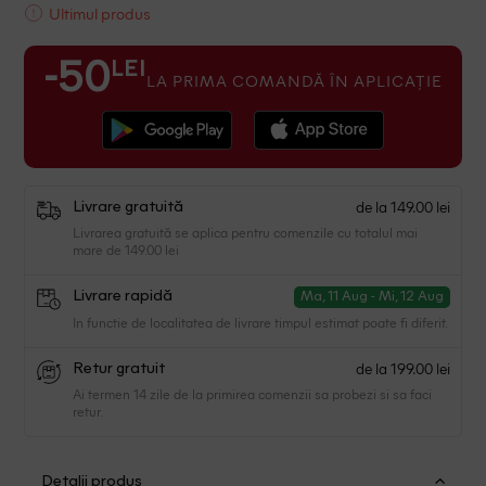
Ultimul produs
LEI
-50
LA PRIMA COMANDĂ ÎN APLICAȚIE
de la 149.00 lei
Livrare gratuită
Livrarea gratuită se aplica pentru comenzile cu totalul mai
mare de 149.00 lei
Livrare rapidă
Ma, 11 Aug - Mi, 12 Aug
In functie de localitatea de livrare timpul estimat poate fi diferit.
de la 199.00 lei
Retur gratuit
Ai termen 14 zile de la primirea comenzii sa probezi si sa faci
retur.
Detalii produs