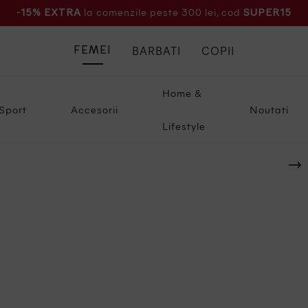
la comenzile peste 300 lei, cod
-15% EXTRA
SUPER15
BARBATI
COPII
FEMEI
Home &
Sport
Accesorii
Noutati
Lifestyle