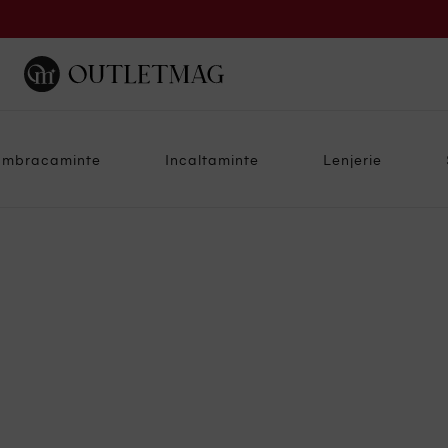
Imbracaminte
Incaltaminte
Lenjerie