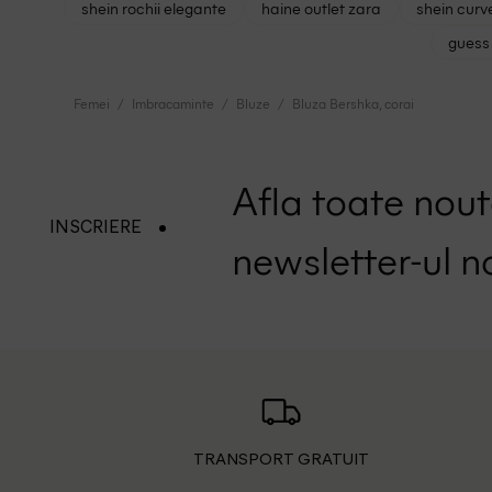
shein rochii elegante
haine outlet zara
shein curv
guess 
Femei
Imbracaminte
Bluze
Bluza Bershka, corai
Afla toate nouta
INSCRIERE
newsletter-ul n
TRANSPORT GRATUIT