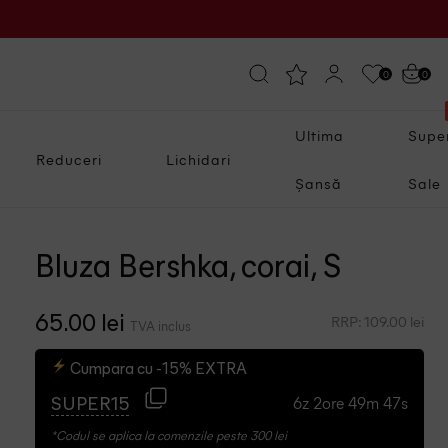
0
0
Ultima
Supe
Reduceri
Lichidari
Șansă
Sale
Bluza Bershka, corai, S
RRP: 109.00 lei
65.00 lei
TVA inclus
Cumpara cu -15% EXTRA
6z 2ore 49m 46s
SUPER15
*Codul se aplica la comenzile peste 300 lei