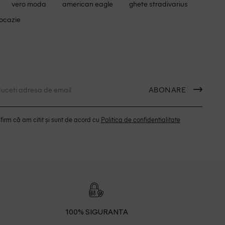
vero moda
american eagle
ghete stradivarius
 ocazie
ABONARE
irm că am citit și sunt de acord cu
Politica de confidentialitate
100% SIGURANTA