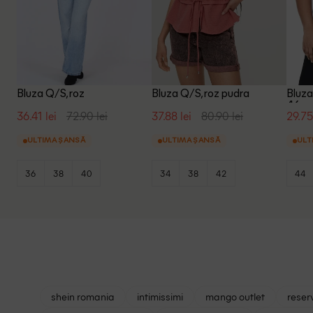
Bluza Q/S, roz
Bluza Q/S, roz pudra
Bluza
46
36.41 lei
72.90 lei
37.88 lei
80.90 lei
29.75
ULTIMA ȘANSĂ
ULTIMA ȘANSĂ
ULT
36
38
40
34
38
42
44
shein romania
intimissimi
mango outlet
reser