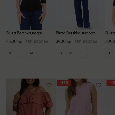
Bluza Bershka, negru
Bluza Bershka, turcoaz
Bluza
45.00 lei
39.00 lei
39.00
RRP: 89.00 lei
RRP: 89.00 lei
XS
S
M
S
M
L
XS
- 49%
- 4