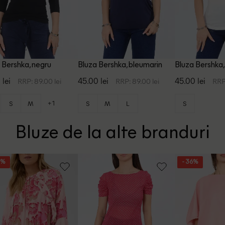
 Bershka, negru
Bluza Bershka, bleumarin
Bluza Bershka,
 lei
45.00 lei
45.00 lei
RRP: 89.00 lei
RRP: 89.00 lei
RRP
+1
S
M
S
M
L
S
Bluze de la alte branduri
8%
- 36%