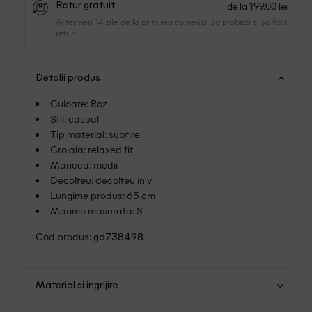
de la 199.00 lei
Retur gratuit
Ai termen 14 zile de la primirea comenzii sa probezi si sa faci
retur.
Detalii produs
Culoare: Roz
Stil: casual
Tip material: subtire
Croiala: relaxed fit
Maneca: medii
Decolteu: decolteu in v
Lungime produs: 65 cm
Marime masurata: S
Cod produs:
gd738498
Material si ingrijire
Bumbac: 100%