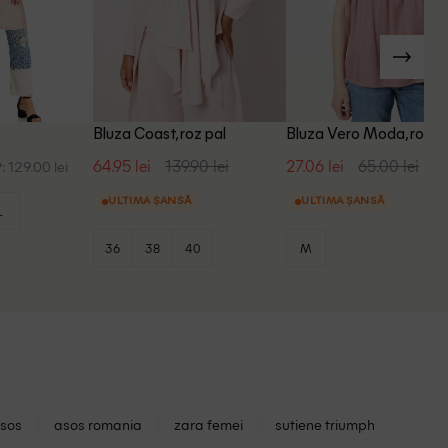
z
Bluza Coast, roz pal
Bluza Vero Moda, roz p
64.95 lei
139.90 lei
27.06 lei
65.00 lei
: 129.00 lei
ULTIMA ȘANSĂ
ULTIMA ȘANSĂ
L
36
38
40
M
asos
asos romania
zara femei
sutiene triumph