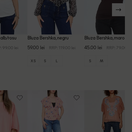
 alb/rosu
Bluza Bershka, negru
Bluza Bershka, maro inc
59.00 lei
45.00 lei
: 99.00 lei
RRP: 119.00 lei
RRP: 79.00 le
XS
S
L
S
M