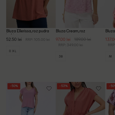
Bluza Ellerissa, roz pudra
Bluza Cream, roz
Bluza
inchis
52.50 lei
97.00 lei
189.00 lei
137.0
RRP: 105.00 lei
RRP: 349.00 lei
RRP:
0 XL
38
M
- 50%
- 53%
- 5