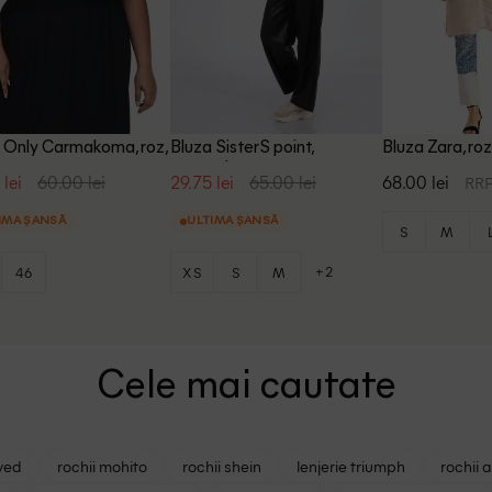
 Only Carmakoma, roz,
Bluza SisterS point,
Bluza Zara, ro
magenta
 lei
60.00 lei
29.75 lei
65.00 lei
68.00 lei
RRP
IMA ȘANSĂ
ULTIMA ȘANSĂ
S
M
+2
46
XS
S
M
Cele mai cautate
ved
rochii mohito
rochii shein
lenjerie triumph
rochii 