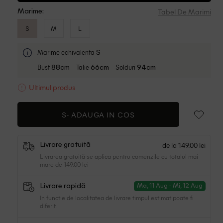
Tabel De Marimi
Marime:
S
M
L
Marime echivalenta
S
Bust
Talie
Solduri
88cm
66cm
94cm
Ultimul produs
S-
ADAUGA IN COS
de la 149.00 lei
Livrare gratuită
Livrarea gratuită se aplica pentru comenzile cu totalul mai
mare de 149.00 lei
Livrare rapidă
Ma, 11 Aug - Mi, 12 Aug
In functie de localitatea de livrare timpul estimat poate fi
diferit.