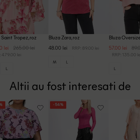
 Saint Tropez, roz
Bluza Zara, roz
Bluza Oversize
0 lei
265.00 lei
48.00 lei
57.00 lei
89.0
RRP: 89.00 lei
 479.00 lei
RRP: 135.00 le
M
L
L
L
Altii au fost interesati de
0%
- 54%