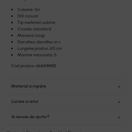
Culoare: Gri
Stil: casual
Tip material: subtire
Croiala: standard
Maneca: lungi
Decolteu: decolteu in v
Lungime produs: 60 cm
Marime masurata: S
Cod produs:
cb669650
Material si ingrijire
Viscoza: 70%; Poliester: 27%; Elastan: 3%
Livrare si retur
Spalare usoara la 30
Transport Gratuit pentru orice comanda cu o valoare mai
Nu folositi inalbitor
Ai nevoie de ajutor?
mare de 149.00 lei.
Nu uscati in uscator
Se pot calca
Suntem aici pentru a te ajuta:
Politica livrare