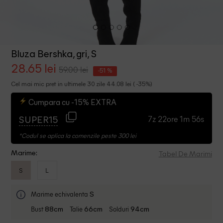
Bluza Bershka, gri, S
28.65 lei
59.00 lei
-51 %
Cel mai mic pret in ultimele 30 zile 44.08 lei ( -35%)
Cumpara cu -15% EXTRA
7z 22ore 1m 56s
SUPER15
*Codul se aplica la comenzile peste 300 lei
Tabel De Marimi
Marime:
S
L
Marime echivalenta
S
Bust
Talie
Solduri
88cm
66cm
94cm