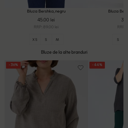
Bluza Bershka, negru
Bluza Bers
45.00 lei
39.
RRP: 89.00 lei
RRP: 8
XS
S
M
S
Bluze de la alte branduri
- 36%
- 44%