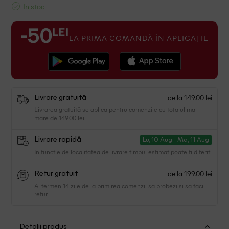
In stoc
LEI
-50
LA PRIMA COMANDĂ ÎN APLICAȚIE
de la 149.00 lei
Livrare gratuită
Livrarea gratuită se aplica pentru comenzile cu totalul mai
mare de 149.00 lei
Livrare rapidă
Lu, 10 Aug - Ma, 11 Aug
In functie de localitatea de livrare timpul estimat poate fi diferit.
de la 199.00 lei
Retur gratuit
Ai termen 14 zile de la primirea comenzii sa probezi si sa faci
retur.
Detalii produs