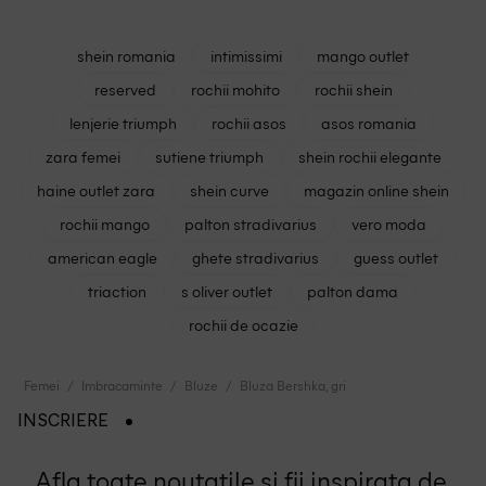
shein romania
intimissimi
mango outlet
reserved
rochii mohito
rochii shein
lenjerie triumph
rochii asos
asos romania
zara femei
sutiene triumph
shein rochii elegante
haine outlet zara
shein curve
magazin online shein
rochii mango
palton stradivarius
vero moda
american eagle
ghete stradivarius
guess outlet
triaction
s oliver outlet
palton dama
rochii de ocazie
Femei
Imbracaminte
Bluze
Bluza Bershka, gri
INSCRIERE
Afla toate noutatile si fii inspirata de