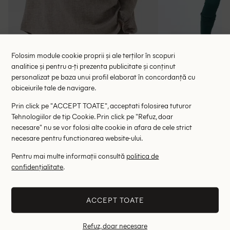
Folosim module cookie proprii și ale terților în scopuri
analitice și pentru a-ți prezenta publicitate și conținut
personalizat pe baza unui profil elaborat în concordanță cu
Bluza Bon a Parte, galben
Bluza 
obiceiurile tale de navigare.
87.00 lei
44.00 le
135.00 lei
Prin click pe "ACCEPT TOATE", acceptati folosirea tuturor
RRP: 199.00 lei
RRP: 1
Tehnologiilor de tip Cookie. Prin click pe "Refuz, doar
necesare" nu se vor folosi alte cookie in afara de cele strict
L
S
necesare pentru functionarea website-ului.
Altii au fost interesati de
Pentru mai multe informații consultă
politica de
confidențialitate
.
- 81%
- 83%
ACCEPT TOATE
Refuz, doar necesare