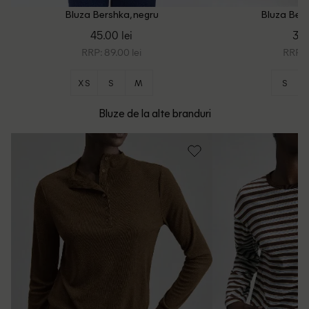
Bluza Bershka, negru
Bluza Bers
45.00 lei
39.
RRP: 89.00 lei
RRP: 8
XS
S
M
S
Bluze de la alte branduri