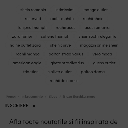
shein romania
intimissimi
mango outlet
reserved
rochii mohito
rochii shein
lenjerie triumph
rochii asos
asos romania
zara femei
sutiene triumph
shein rochii elegante
haine outlet zara
shein curve
magazin online shein
rochii mango
palton stradivarius
vero moda
american eagle
ghete stradivarius
guess outlet
triaction
s oliver outlet
palton dama
rochii de ocazie
Femei
Imbracaminte
Bluze
Bluza Bershka, maro
INSCRIERE
Afla toate noutatile si fii inspirata de