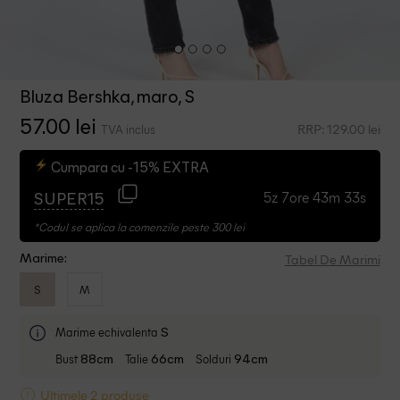
Bluza Bershka, maro, S
57.00 lei
RRP: 129.00 lei
TVA inclus
Cumpara cu -15% EXTRA
5z 7ore 43m 33s
SUPER15
*Codul se aplica la comenzile peste 300 lei
Tabel De Marimi
Marime:
S
M
Marime echivalenta
S
Bust
Talie
Solduri
88cm
66cm
94cm
Ultimele 2 produse