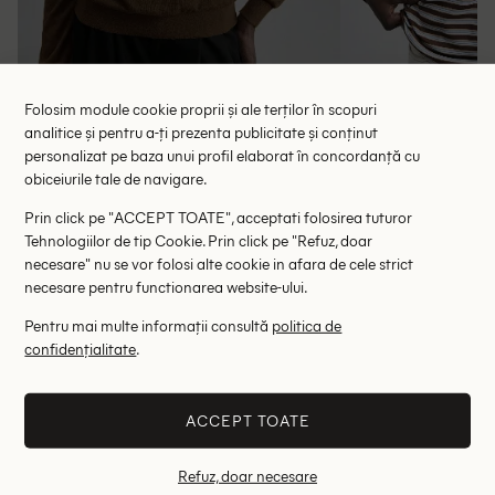
Folosim module cookie proprii și ale terților în scopuri
analitice și pentru a-ți prezenta publicitate și conținut
Bluza Ontre, maro
Bluza O
personalizat pe baza unui profil elaborat în concordanță cu
obiceiurile tale de navigare.
49.50 lei
61.
RRP: 99.00 lei
RRP: 1
Prin click pe "ACCEPT TOATE", acceptati folosirea tuturor
Tehnologiilor de tip Cookie. Prin click pe "Refuz, doar
S
necesare" nu se vor folosi alte cookie in afara de cele strict
necesare pentru functionarea website-ului.
Altii au fost interesati de
Pentru mai multe informații consultă
politica de
confidențialitate
.
- 74%
- 55%
ACCEPT TOATE
Refuz, doar necesare