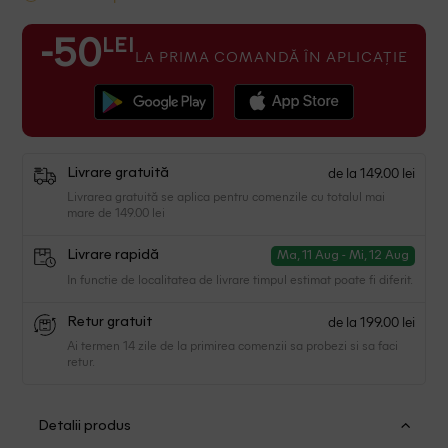
LEI
-50
LA PRIMA COMANDĂ ÎN APLICAȚIE
de la 149.00 lei
Livrare gratuită
Livrarea gratuită se aplica pentru comenzile cu totalul mai
mare de 149.00 lei
Livrare rapidă
Ma, 11 Aug - Mi, 12 Aug
In functie de localitatea de livrare timpul estimat poate fi diferit.
de la 199.00 lei
Retur gratuit
Ai termen 14 zile de la primirea comenzii sa probezi si sa faci
retur.
Detalii produs