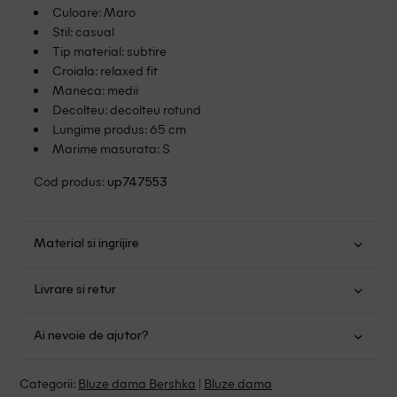
Culoare: Maro
Stil: casual
Tip material: subtire
Croiala: relaxed fit
Maneca: medii
Decolteu: decolteu rotund
Lungime produs: 65 cm
Marime masurata: S
Cod produs:
up747553
Material si ingrijire
Poliester: 100%
Livrare si retur
Spalare usoara la 30
Transport Gratuit pentru orice comanda cu o valoare mai
Nu folositi inalbitor
Ai nevoie de ajutor?
mare de 149.00 lei.
Nu uscati in uscator
Se pot calca
Suntem aici pentru a te ajuta:
Politica livrare
Categorii:
Bluze dama Bershka
|
Bluze dama
Curatati delicat cu percloretilena