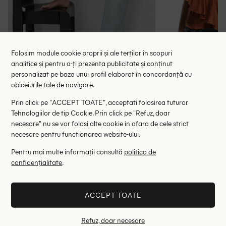
Folosim module cookie proprii și ale terților în scopuri
analitice și pentru a-ți prezenta publicitate și conținut
Bluza Reserved, portocaliu
Bluza Zara
personalizat pe baza unui profil elaborat în concordanță cu
31.45 lei
89.
59.00 lei
obiceiurile tale de navigare.
RRP: 2
Prin click pe "ACCEPT TOATE", acceptati folosirea tuturor
ULTIMA ȘANSĂ
Tehnologiilor de tip Cookie. Prin click pe "Refuz, doar
necesare" nu se vor folosi alte cookie in afara de cele strict
40
46
necesare pentru functionarea website-ului.
Altii au fost interesati de
Pentru mai multe informații consultă
politica de
confidențialitate
.
- 54%
- 47%
ACCEPT TOATE
Refuz, doar necesare