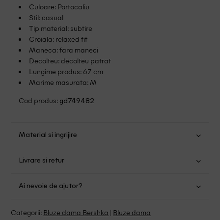
Culoare: Portocaliu
Stil: casual
Tip material: subtire
Croiala: relaxed fit
Maneca: fara maneci
Decolteu: decolteu patrat
Lungime produs: 67 cm
Marime masurata: M
Cod produs:
gd749482
Material si ingrijire
Bumbac: 100%
Livrare si retur
Spalare usoara la 30
Transport Gratuit pentru orice comanda cu o valoare mai
Nu folositi inalbitor
Ai nevoie de ajutor?
mare de 149.00 lei.
Nu uscati in uscator
Se pot calca
Suntem aici pentru a te ajuta:
Politica livrare
Categorii:
Bluze dama Bershka
|
Bluze dama
Fara curatare chimica