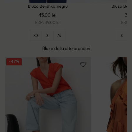
Bluza Bershka, negru
Bluza Bers
45.00 lei
39.
RRP: 89.00 lei
RRP: 8
XS
S
M
S
Bluze de la alte branduri
- 47%