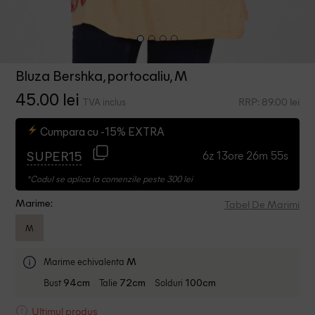
Bluza Bershka, portocaliu, M
45.00 lei
RRP: 89.00 lei
TVA inclus
Cumpara cu -15% EXTRA
6z 13ore 26m 54s
SUPER15
*Codul se aplica la comenzile peste 300 lei
Tabel De Marimi
Marime:
M
Marime echivalenta
M
Bust
Talie
Solduri
94cm
72cm
100cm
Ultimul produs