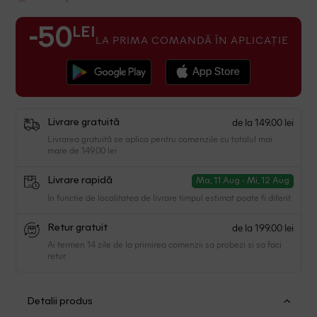
LEI
-50
LA PRIMA COMANDĂ ÎN APLICAȚIE
de la 149.00 lei
Livrare gratuită
Livrarea gratuită se aplica pentru comenzile cu totalul mai
mare de 149.00 lei
Livrare rapidă
Ma, 11 Aug - Mi, 12 Aug
In functie de localitatea de livrare timpul estimat poate fi diferit.
de la 199.00 lei
Retur gratuit
Ai termen 14 zile de la primirea comenzii sa probezi si sa faci
retur.
Detalii produs