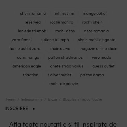
shein romania
intimissimi
mango outlet
reserved
rochii mohito
rochii shein
lenjerie triumph
rochii asos
asos romania
zara femei
sutiene triumph
shein rochii elegante
haine outlet zara
shein curve
magazin online shein
rochii mango
palton stradivarius
vero moda
american eagle
ghete stradivarius
guess outlet
triaction
s oliver outlet
palton dama
rochii de ocazie
Femei
Imbracaminte
Bluze
Bluza Bershka, portocaliu
INSCRIERE
Afla toate noutatile si fii inspirata de