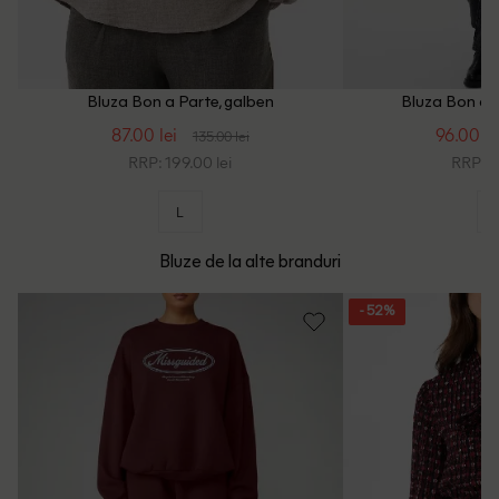
Bluza Bon a Parte, galben
Bluza Bon a P
87.00 lei
96.00 le
135.00 lei
RRP: 199.00 lei
RRP: 2
L
Bluze de la alte branduri
- 52%