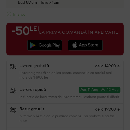
Bust
Talie
87cm
71cm
In stoc
LEI
-50
LA PRIMA COMANDĂ ÎN APLICAȚIE
de la 149.00 lei
Livrare gratuită
Livrarea gratuită se aplica pentru comenzile cu totalul mai
mare de 149.00 lei
Livrare rapidă
Ma, 11 Aug - Mi, 12 Aug
In functie de localitatea de livrare timpul estimat poate fi diferit.
de la 199.00 lei
Retur gratuit
Ai termen 14 zile de la primirea comenzii sa probezi si sa faci
retur.