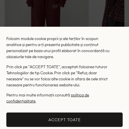
Folosim module cookie proprii și ale terților în scopuri
analitice și pentru a-ți prezenta publicitate și conținut
personalizat pe baza unui profil elaborat în concordanță cu
obiceiurile tale de navigare.
Bluza Missguided, visiniu
Bluza Pepe Je
Prin click pe "ACCEPT TOATE", acceptati folosirea tuturor
64.90 lei
144.00 le
Tehnologiilor de tip Cookie. Prin click pe "Refuz, doar
RRP: 130.00 lei
RRP: 5
necesare" nu se vor folosi alte cookie in afara de cele strict
necesare pentru functionarea website-ului.
S
Pentru mai multe informații consultă
politica de
confidențialitate
.
Altii au fost interesati de
- 86%
- 54%
ACCEPT TOATE