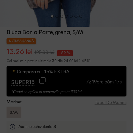
Bluza Bon a Parte, grena, S/M
ULTIMA ȘANSĂ
13.26 lei
125.00 lei
-89 %
Cel mai mic pret in ultimele 30 zile 24.00 lei ( -45%)
Cumpara cu -15% EXTRA
7z 19ore 56m 16s
SUPER15
*Codul se aplica la comenzile peste 300 lei
Tabel De Marimi
Marime:
S/M
Marime echivalenta
S