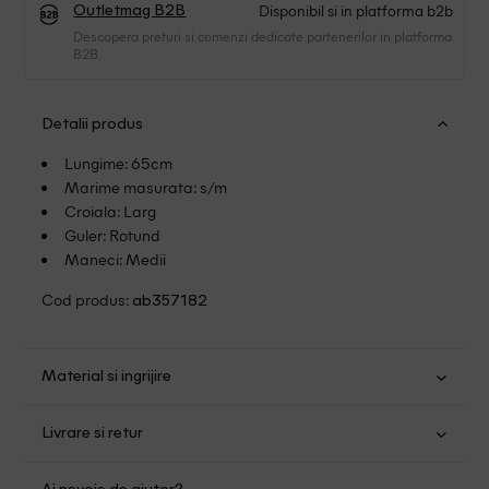
Disponibil si in platforma b2b
Outletmag B2B
Descopera preturi si comenzi dedicate partenerilor in platforma
B2B.
Detalii produs
Lungime: 65cm
Marime masurata: s/m
Croiala: Larg
Guler: Rotund
Maneci: Medii
Cod produs:
ab357182
Material si ingrijire
Poliester: 59%,Viscoza: 38%,Elastan: 3%
Livrare si retur
Spalare usoara la 30
Transport Gratuit pentru orice comanda cu o valoare mai
Spalat de mana sau la masina