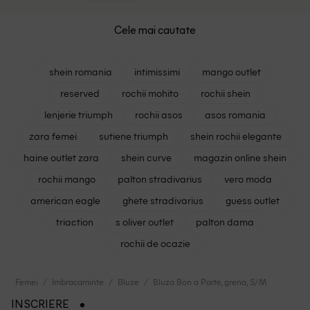
Cele mai cautate
shein romania
intimissimi
mango outlet
reserved
rochii mohito
rochii shein
lenjerie triumph
rochii asos
asos romania
zara femei
sutiene triumph
shein rochii elegante
haine outlet zara
shein curve
magazin online shein
rochii mango
palton stradivarius
vero moda
american eagle
ghete stradivarius
guess outlet
triaction
s oliver outlet
palton dama
rochii de ocazie
Femei
Imbracaminte
Bluze
Bluza Bon a Parte, grena, S/M
INSCRIERE