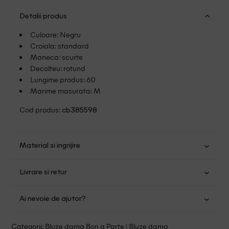
Detalii produs
Culoare: Negru
Croiala: standard
Maneca: scurte
Decolteu: rotund
Lungime produs: 60
Marime masurata: M
Cod produs:
cb385598
Material si ingrijire
Poliester: 55%; Viscoza: 45%
Livrare si retur
Spalare usoara la 30
Transport Gratuit pentru orice comanda cu o valoare mai
Nu folositi inalbitor
Ai nevoie de ajutor?
mare de 149.00 lei.
Nu uscati in uscator
Nu calcati
Suntem aici pentru a te ajuta:
Politica livrare
Categorii:
Bluze dama Bon a Parte
|
Bluze dama
Fara curatare chimica