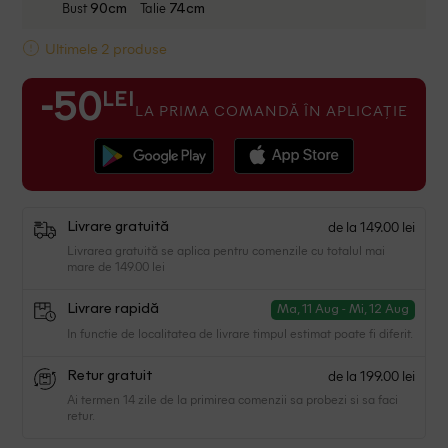
Bust
Talie
90cm
74cm
Ultimele 2 produse
LEI
-50
LA PRIMA COMANDĂ ÎN APLICAȚIE
de la 149.00 lei
Livrare gratuită
Livrarea gratuită se aplica pentru comenzile cu totalul mai
mare de 149.00 lei
Livrare rapidă
Ma, 11 Aug - Mi, 12 Aug
In functie de localitatea de livrare timpul estimat poate fi diferit.
de la 199.00 lei
Retur gratuit
Ai termen 14 zile de la primirea comenzii sa probezi si sa faci
retur.