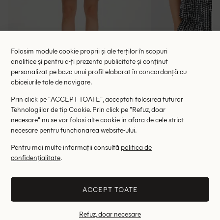
Folosim module cookie proprii și ale terților în scopuri
analitice și pentru a-ți prezenta publicitate și conținut
personalizat pe baza unui profil elaborat în concordanță cu
Bluza Gestuz, negru
Bluza Somed
obiceiurile tale de navigare.
97.00 lei
58.00 le
255.00 lei
RRP: 605.00 lei
RRP: 3
Prin click pe "ACCEPT TOATE", acceptati folosirea tuturor
Tehnologiilor de tip Cookie. Prin click pe "Refuz, doar
necesare" nu se vor folosi alte cookie in afara de cele strict
XS-S
M-L
38
necesare pentru functionarea website-ului.
Altii au fost interesati de
Pentru mai multe informații consultă
politica de
confidențialitate
.
- 47%
- 57%
ACCEPT TOATE
Refuz, doar necesare