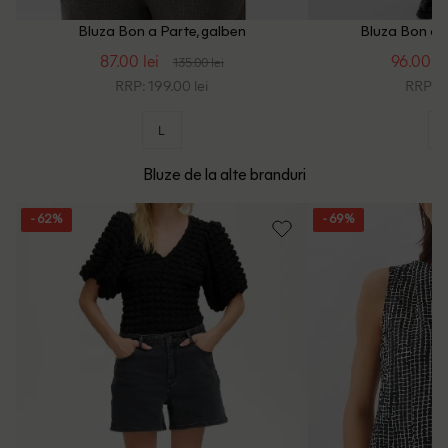
Bluza Bon a Parte, galben
Bluza Bon a P
87.00 lei
96.00 le
135.00 lei
RRP: 199.00 lei
RRP: 2
L
Bluze de la alte branduri
- 62%
- 69%