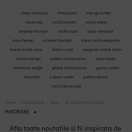
shein romania
intimissimi
mango outlet
reserved
rochii mohito
rochii shein
lenjerie triumph
rochii asos
asos romania
zara femei
sutiene triumph
shein rochii elegante
haine outlet zara
shein curve
magazin online shein
rochii mango
palton stradivarius
vero moda
american eagle
ghete stradivarius
guess outlet
triaction
s oliver outlet
palton dama
rochii de ocazie
Femei
Imbracaminte
Bluze
Bluza Bon a Parte, negru
INSCRIERE
Afla toate noutatile si fii inspirata de