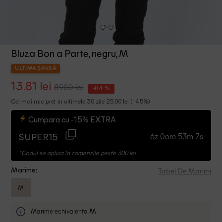
Bluza Bon a Parte, negru, M
ULTIMA ȘANSĂ
13.81 lei
89.00 lei
-84 %
Cel mai mic pret in ultimele 30 zile 25.00 lei ( -45%)
Cumpara cu -15% EXTRA
6z 0ore 53m 6s
SUPER15
*Codul se aplica la comenzile peste 300 lei
Tabel De Marimi
Marime:
M
Marime echivalenta
M