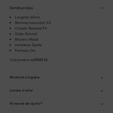
Detalii produs
Lungime: 60cm
Marime masurata: XS
Croiala: Relaxed Fit
Guler: Rotund
Maneci: Medii
Inchidere: Spate
Fermoar: Da
Cod produs:
vd358014
Material si ingrijire
Viscoza: 100%
Livrare si retur
Spalare cu percloretilena, solventi clorurati si benzina
Transport Gratuit pentru orice comanda cu o valoare mai
grea
Ai nevoie de ajutor?
mare de 149.00 lei.
Se pot calca
Spalare usoara la 30
Suntem aici pentru a te ajuta: