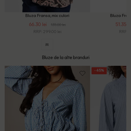
Bluza Fransa, mix culori
Bluza Fran
66.30 lei
51.35 le
135.00 lei
RRP: 299.00 lei
RRP: 1
M
Bluze de la alte branduri
- 45%