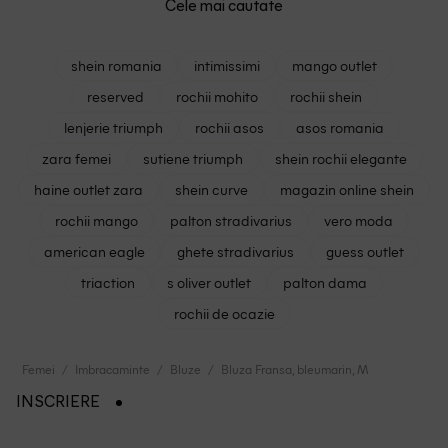
Cele mai cautate
shein romania
intimissimi
mango outlet
reserved
rochii mohito
rochii shein
lenjerie triumph
rochii asos
asos romania
zara femei
sutiene triumph
shein rochii elegante
haine outlet zara
shein curve
magazin online shein
rochii mango
palton stradivarius
vero moda
american eagle
ghete stradivarius
guess outlet
triaction
s oliver outlet
palton dama
rochii de ocazie
Femei
Imbracaminte
Bluze
Bluza Fransa, bleumarin, M
INSCRIERE