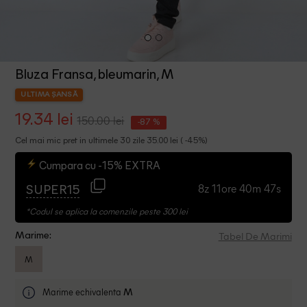
Bluza Fransa, bleumarin, M
ULTIMA ȘANSĂ
19.34 lei
150.00 lei
-87 %
Cel mai mic pret in ultimele 30 zile 35.00 lei ( -45%)
Cumpara cu -15% EXTRA
8z 11ore 40m 47s
SUPER15
*Codul se aplica la comenzile peste 300 lei
Tabel De Marimi
Marime:
M
Marime echivalenta
M