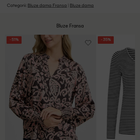
Politica livrare
Categorii:
Bluze dama Fransa
|
Bluze dama
Spalat de mana sau la masina
Program: Luni-Vineri intre 9:00 - 15:00
Retur Gratuit in 14 zile pentru comenzile cu valoare mai
mare de 199 de lei.
Whatsapp/Telefon: +40 (771) 404 643
Bluze Fransa
Politica de Retur
Email: [
contact@outletmag.ro
]
- 51%
- 35%
Intrebari frecvente