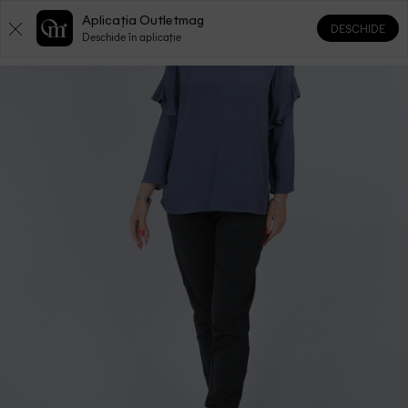
Aplicația Outletmag
DESCHIDE
0
0
Deschide în aplicație