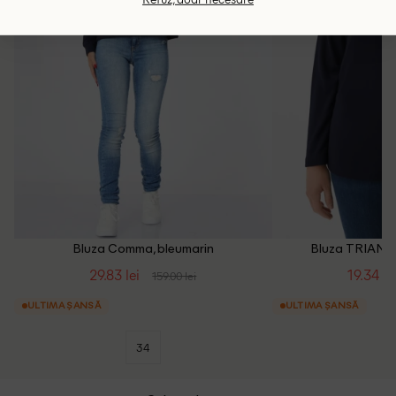
Bluza Comma, bleumarin
Bluza TRIANGL
29.83 lei
19.34 le
159.00 lei
ULTIMA ȘANSĂ
ULTIMA ȘANSĂ
34