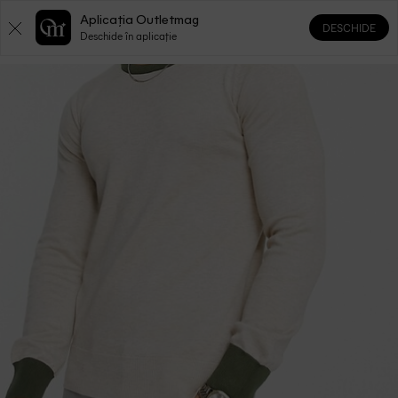
Aplicația Outletmag
DESCHIDE
0
0
Deschide în aplicație