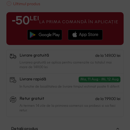
Ultimul produs
LEI
-50
LA PRIMA COMANDĂ ÎN APLICAȚIE
de la 149.00 lei
Livrare gratuită
Livrarea gratuită se aplica pentru comenzile cu totalul mai
mare de 149.00 lei
Livrare rapidă
Ma, 11 Aug - Mi, 12 Aug
In functie de localitatea de livrare timpul estimat poate fi diferit.
de la 199.00 lei
Retur gratuit
Ai termen 14 zile de la primirea comenzii sa probezi si sa faci
retur.
Detalii produs