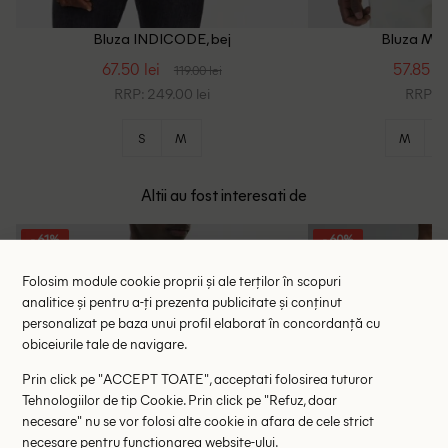
Bluza INDICODE, bej
Bluza Mat
67.50 lei
57.85 le
119.00 lei
RRP: 249.00 lei
RRP: 3
S
M
M
X
Altii au fost interesati de
- 61%
- 60%
Folosim module cookie proprii și ale terților în scopuri
analitice și pentru a-ți prezenta publicitate și conținut
personalizat pe baza unui profil elaborat în concordanță cu
obiceiurile tale de navigare.
Prin click pe "ACCEPT TOATE", acceptati folosirea tuturor
Tehnologiilor de tip Cookie. Prin click pe "Refuz, doar
necesare" nu se vor folosi alte cookie in afara de cele strict
necesare pentru functionarea website-ului.