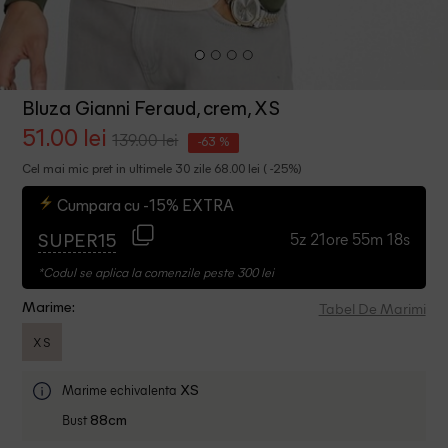
Bluza Gianni Feraud, crem, XS
51.00 lei
139.00 lei
-63 %
Cel mai mic pret in ultimele 30 zile 68.00 lei ( -25%)
Cumpara cu -15% EXTRA
5z 21ore 55m 18s
SUPER15
*Codul se aplica la comenzile peste 300 lei
Tabel De Marimi
Marime:
XS
Marime echivalenta
XS
Bust
88cm