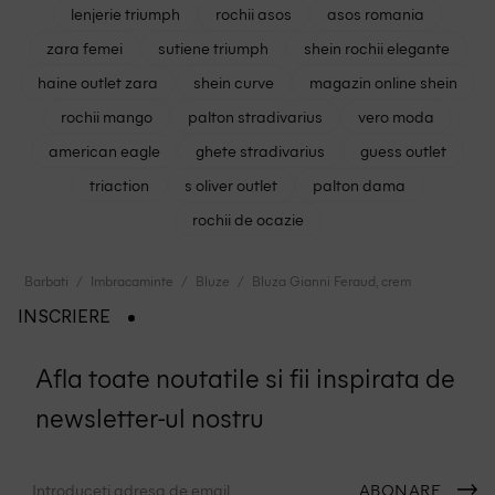
lenjerie triumph
rochii asos
asos romania
zara femei
sutiene triumph
shein rochii elegante
haine outlet zara
shein curve
magazin online shein
rochii mango
palton stradivarius
vero moda
american eagle
ghete stradivarius
guess outlet
triaction
s oliver outlet
palton dama
rochii de ocazie
Barbati
Imbracaminte
Bluze
Bluza Gianni Feraud, crem
INSCRIERE
Afla toate noutatile si fii inspirata de
newsletter-ul nostru
ABONARE