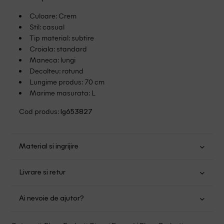
Culoare: Crem
Stil: casual
Tip material: subtire
Croiala: standard
Maneca: lungi
Decolteu: rotund
Lungime produs: 70 cm
Marime masurata: L
Cod produs:
lg653827
Material si ingrijire
Viscoza: 78.8%; Nailon: 21.2%
Livrare si retur
Spalare usoara la 30
Transport Gratuit pentru orice comanda cu o valoare mai
Nu folositi inalbitor
Ai nevoie de ajutor?
mare de 149.00 lei.
Nu uscati in uscator
Se pot calca la temperaturi inalte
Suntem aici pentru a te ajuta:
Politica livrare