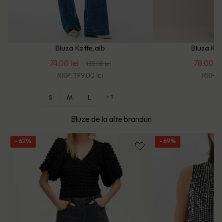
Bluza Kaffe, alb
Bluza Kaf
74.00 lei
78.00 le
135.00 lei
RRP: 199.00 lei
RRP: 1
+1
S
M
L
Bluze de la alte branduri
- 62%
- 69%