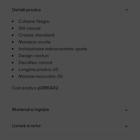
Detalii produs
Culoare: Negru
Stil: casual
Croiala: standard
Maneca: scurte
Inchizatoare imbracaminte: spate
Design: nasturi
Decolteu: rotund
Lungime produs: 60
Marime masurata: 36
Cod produs:
pl385402
Material si ingrijire
Viscoza: 100%
Livrare si retur
Spalare usoara la 30
Transport Gratuit pentru orice comanda cu o valoare mai
Nu folositi inalbitor