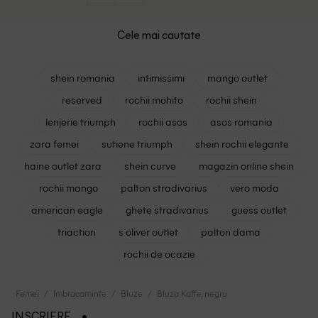
Cele mai cautate
shein romania
intimissimi
mango outlet
reserved
rochii mohito
rochii shein
lenjerie triumph
rochii asos
asos romania
zara femei
sutiene triumph
shein rochii elegante
haine outlet zara
shein curve
magazin online shein
rochii mango
palton stradivarius
vero moda
american eagle
ghete stradivarius
guess outlet
triaction
s oliver outlet
palton dama
rochii de ocazie
Femei
Imbracaminte
Bluze
Bluza Kaffe, negru
INSCRIERE