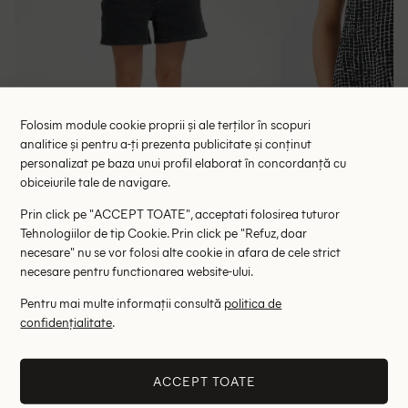
Folosim module cookie proprii și ale terților în scopuri
analitice și pentru a-ți prezenta publicitate și conținut
personalizat pe baza unui profil elaborat în concordanță cu
obiceiurile tale de navigare.
Bluza Gestuz, negru
Bluza Somed
Prin click pe "ACCEPT TOATE", acceptati folosirea tuturor
97.00 lei
58.00 le
255.00 lei
Tehnologiilor de tip Cookie. Prin click pe "Refuz, doar
RRP: 605.00 lei
RRP: 3
necesare" nu se vor folosi alte cookie in afara de cele strict
necesare pentru functionarea website-ului.
XS-S
M-L
38
Pentru mai multe informații consultă
politica de
confidențialitate
.
Altii au fost interesati de
- 84%
- 25%
ACCEPT TOATE