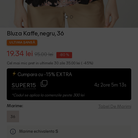
Bluza Kaffe, negru, 36
ULTIMA ȘANSĂ
19.34 lei
95.00 lei
-80 %
Cel mai mic pret in ultimele 30 zile 35.00 lei ( -45%)
Cumpara cu -15% EXTRA
4z 2ore 5m 12s
SUPER15
*Codul se aplica la comenzile peste 300 lei
Tabel De Marimi
Marime:
36
Marime echivalenta
S