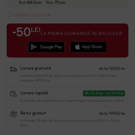
Bust
Talie
88.5cm
70cm
Ultimele 2 produse
LEI
-50
LA PRIMA COMANDĂ ÎN APLICAȚIE
de la 149.00 lei
Livrare gratuită
Livrarea gratuită se aplica pentru comenzile cu totalul mai
mare de 149.00 lei
Livrare rapidă
Mi, 12 Aug - Jo, 13 Aug
In functie de localitatea de livrare timpul estimat poate fi diferit.
de la 199.00 lei
Retur gratuit
Ai termen 14 zile de la primirea comenzii sa probezi si sa faci
retur.