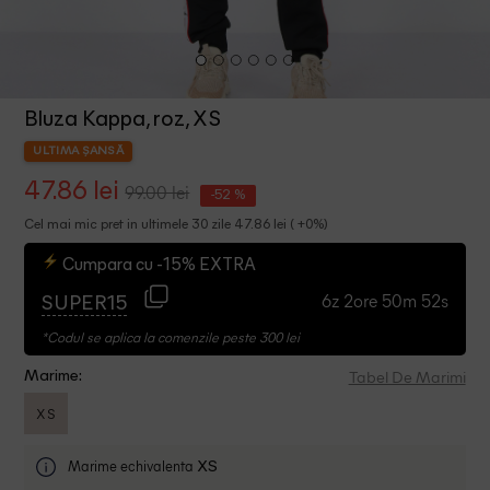
Bluza Kappa, roz, XS
ULTIMA ȘANSĂ
47.86 lei
99.00 lei
-52 %
Cel mai mic pret in ultimele 30 zile 47.86 lei ( +0%)
Cumpara cu -15% EXTRA
6z 2ore 50m 51s
SUPER15
*Codul se aplica la comenzile peste 300 lei
Tabel De Marimi
Marime:
XS
Marime echivalenta
XS