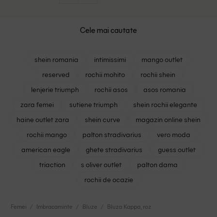
Cele mai cautate
shein romania
intimissimi
mango outlet
reserved
rochii mohito
rochii shein
lenjerie triumph
rochii asos
asos romania
zara femei
sutiene triumph
shein rochii elegante
haine outlet zara
shein curve
magazin online shein
rochii mango
palton stradivarius
vero moda
american eagle
ghete stradivarius
guess outlet
triaction
s oliver outlet
palton dama
rochii de ocazie
Femei
Imbracaminte
Bluze
Bluza Kappa, roz