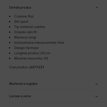
Detalii produs
Culoare: Roz
Stil: sport
Tip material: subtire
Croiala: slim fit
Maneca: lungi
Inchizatoare imbracaminte: fata
Design: fermoar
Lungime produs: 60 cm
Marime masurata: XS
Cod produs:
cb511231
Material si ingrijire
Poliester: 100%
Livrare si retur
Spalare usoara la 30
Transport Gratuit pentru orice comanda cu o valoare mai
Nu folositi inalbitor