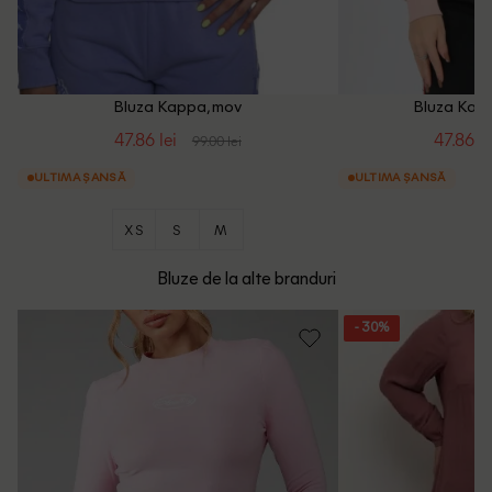
Bluza Kappa, mov
Bluza Kapp
47.86 lei
47.86 le
99.00 lei
ULTIMA ȘANSĂ
ULTIMA ȘANSĂ
XS
S
M
Bluze de la alte branduri
- 30%