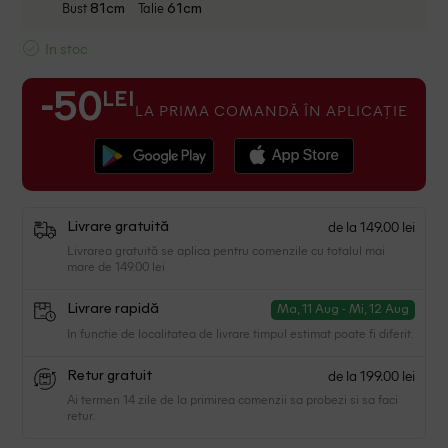
Bust
Talie
81cm
61cm
In stoc
LEI
-50
LA PRIMA COMANDĂ ÎN APLICAȚIE
de la 149.00 lei
Livrare gratuită
Livrarea gratuită se aplica pentru comenzile cu totalul mai
mare de 149.00 lei
Livrare rapidă
Ma, 11 Aug - Mi, 12 Aug
In functie de localitatea de livrare timpul estimat poate fi diferit.
de la 199.00 lei
Retur gratuit
Ai termen 14 zile de la primirea comenzii sa probezi si sa faci
retur.