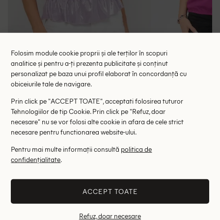
Folosim module cookie proprii și ale terților în scopuri
analitice și pentru a-ți prezenta publicitate și conținut
personalizat pe baza unui profil elaborat în concordanță cu
Bluza Zara, mov
Bluza 
obiceiurile tale de navigare.
65.00 lei
58.
Prin click pe "ACCEPT TOATE", acceptati folosirea tuturor
RRP: 129.00 lei
RRP: 1
Tehnologiilor de tip Cookie. Prin click pe "Refuz, doar
necesare" nu se vor folosi alte cookie in afara de cele strict
S
M
L
XS
necesare pentru functionarea website-ului.
Altii au fost interesati de
Pentru mai multe informații consultă
politica de
confidențialitate
.
- 61%
- 65%
ACCEPT TOATE
Refuz, doar necesare