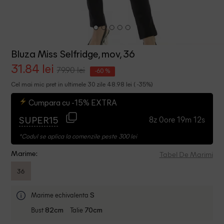
Bluza Miss Selfridge, mov, 36
31.84 lei
79.90 lei
-60 %
Cel mai mic pret in ultimele 30 zile 48.98 lei ( -35%)
Cumpara cu -15% EXTRA
8z 0ore 19m 12s
SUPER15
*Codul se aplica la comenzile peste 300 lei
Tabel De Marimi
Marime:
36
Marime echivalenta
S
Bust
Talie
82cm
70cm