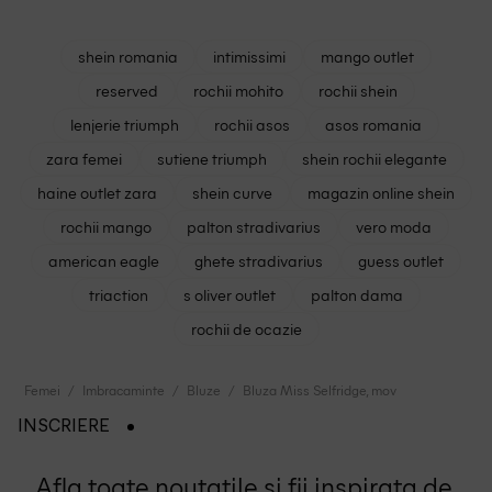
shein romania
intimissimi
mango outlet
reserved
rochii mohito
rochii shein
lenjerie triumph
rochii asos
asos romania
zara femei
sutiene triumph
shein rochii elegante
haine outlet zara
shein curve
magazin online shein
rochii mango
palton stradivarius
vero moda
american eagle
ghete stradivarius
guess outlet
triaction
s oliver outlet
palton dama
rochii de ocazie
Femei
Imbracaminte
Bluze
Bluza Miss Selfridge, mov
INSCRIERE
Afla toate noutatile si fii inspirata de