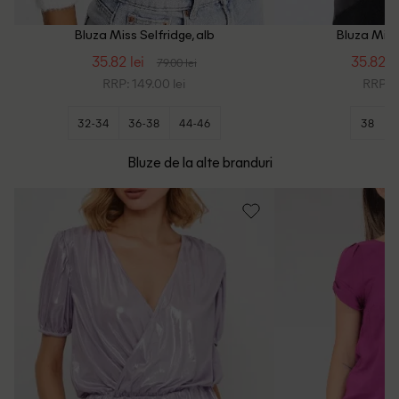
Bluza Miss Selfridge, alb
Bluza Miss 
35.82 lei
35.82 le
79.00 lei
RRP: 149.00 lei
RRP: 1
32-34
36-38
44-46
38
Bluze de la alte branduri