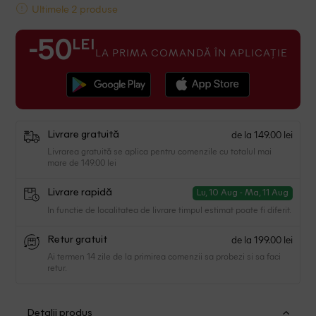
Ultimele 2 produse
LEI
-50
LA PRIMA COMANDĂ ÎN APLICAȚIE
de la 149.00 lei
Livrare gratuită
Livrarea gratuită se aplica pentru comenzile cu totalul mai
mare de 149.00 lei
Livrare rapidă
Lu, 10 Aug - Ma, 11 Aug
In functie de localitatea de livrare timpul estimat poate fi diferit.
de la 199.00 lei
Retur gratuit
Ai termen 14 zile de la primirea comenzii sa probezi si sa faci
retur.
Detalii produs