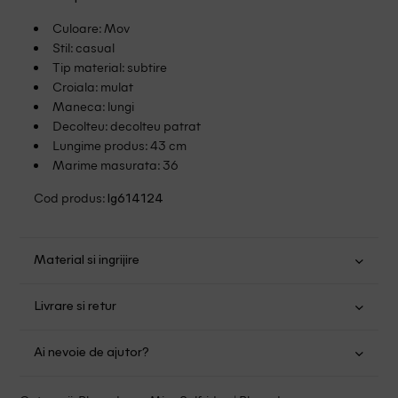
Culoare: Mov
Stil: casual
Tip material: subtire
Croiala: mulat
Maneca: lungi
Decolteu: decolteu patrat
Lungime produs: 43 cm
Marime masurata: 36
Cod produs:
lg614124
Material si ingrijire
Poliester: 100%
Livrare si retur
Spalare usoara la 30
Transport Gratuit pentru orice comanda cu o valoare mai
Nu folositi inalbitor
Ai nevoie de ajutor?
mare de 149.00 lei.
Nu uscati in uscator
Se pot calca
Suntem aici pentru a te ajuta:
Politica livrare