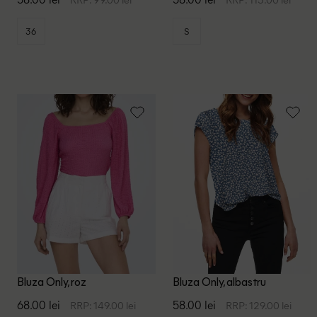
36
S
Bluza Only, roz
Bluza Only, albastru
68.00 lei
58.00 lei
RRP: 149.00 lei
RRP: 129.00 lei