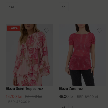
XXL
36
- 48%
Bluza Saint Tropez, roz
Bluza Zara, roz
137.00 lei
265.00 lei
48.00 lei
RRP: 89.00 lei
RRP: 479.00 lei
M
L