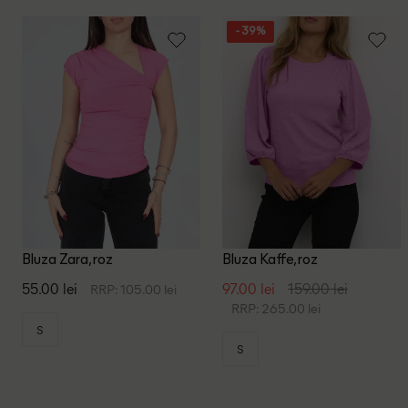
- 39%
Bluza Zara, roz
Bluza Kaffe, roz
55.00 lei
97.00 lei
159.00 lei
RRP: 105.00 lei
RRP: 265.00 lei
S
S