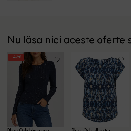
Nu lăsa nici aceste oferte s
- 42%
Bluza Only, bleumarin
Bluza Only, albastru