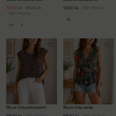
38.00 lei
65.00 lei
59.00 lei
RRP: 99.00 lei
RRP: 99.00 lei
38
XS
S
Bluza Only, animal print
Bluza Only, verde
58.00 lei
58.00 lei
RRP: 99.00 lei
RRP: 115.00 lei