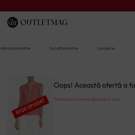
Imbracaminte
Incaltaminte
Lenjerie
Oops! Această ofertă a f
Produsul nu se mai găsește în stoc
STOC EPUIZAT