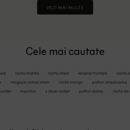
VEZI MAI MULTE
Cele mai cautate
ved
rochii mohito
rochii shein
lenjerie triumph
rochii 
e
magazin online shein
rochii mango
palton stradivarius
outlet
triaction
s oliver outlet
palton dama
rochii de