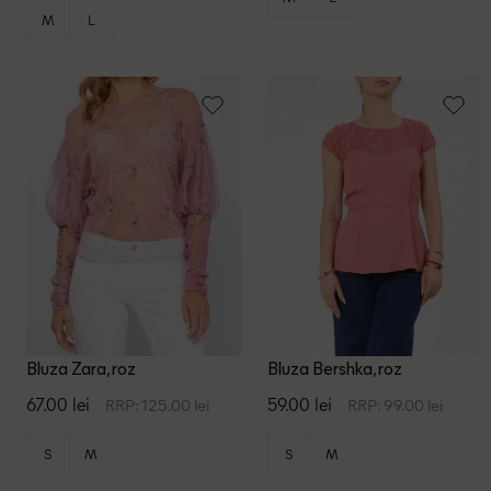
M
L
Bluza Zara, roz
Bluza Bershka, roz
67.00 lei
59.00 lei
RRP: 125.00 lei
RRP: 99.00 lei
S
M
S
M