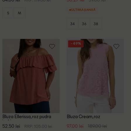
ULTIMA ȘANSĂ
S
M
34
36
38
- 49%
Bluza Ellerissa, roz pudra
Bluza Cream, roz
inchis
52.50 lei
97.00 lei
189.00 lei
RRP: 105.00 lei