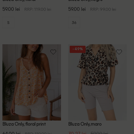
59.00 lei
59.00 lei
RRP: 119.00 lei
RRP: 99.00 lei
S
36
- 49%
Bluza Only, floral print
Bluza Only, maro
64.00 lei
30.27 lei
59.00 lei
RRP: 119.00 lei