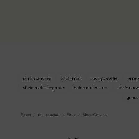
shein romania
intimissimi
mango outlet
reser
shein rochii elegante
haine outlet zara
shein curv
guess 
Femei
Imbracaminte
Bluze
Bluza Only, roz