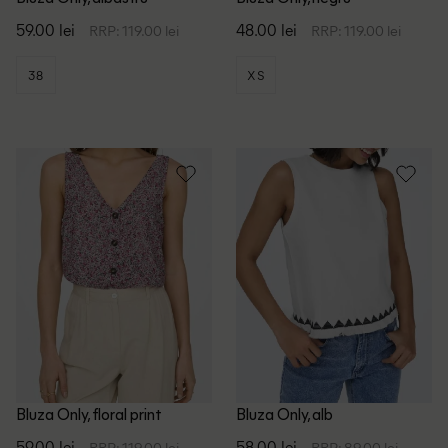
59.00 lei
48.00 lei
RRP: 119.00 lei
RRP: 119.00 lei
38
XS
Bluza Only, floral print
Bluza Only, alb
59.00 lei
58.00 lei
RRP: 119.00 lei
RRP: 89.00 lei