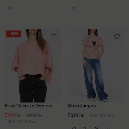
34
34
- 36%
Bluza Oversize Zara, roz
Bluza Zara, roz
57.00 lei
89.00 lei
58.00 lei
RRP: 129.00 lei
RRP: 135.00 lei
+1
XS
S
M