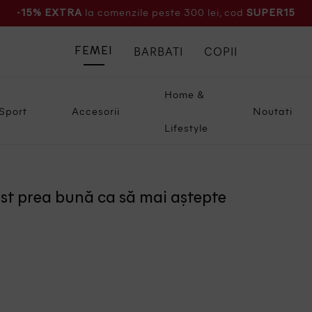
la comenzile peste 300 lei, cod
-15% EXTRA
SUPER15
BARBATI
COPII
FEMEI
Home &
Sport
Accesorii
Noutati
Lifestyle
ost prea bună ca să mai aștepte