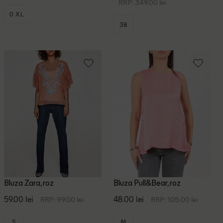
RRP: 349.00 lei
0 XL
38
Bluza Zara, roz
Bluza Pull&Bear, roz
59.00 lei
48.00 lei
RRP: 99.00 lei
RRP: 105.00 lei
S
M