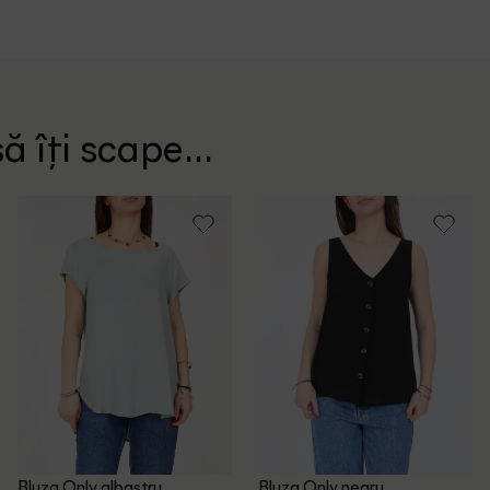
ă îți scape...
Bluza Only, albastru
Bluza Only, negru