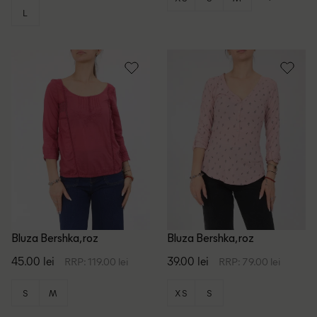
L
Bluza Bershka, roz
Bluza Bershka, roz
45.00 lei
39.00 lei
RRP: 119.00 lei
RRP: 79.00 lei
S
M
XS
S