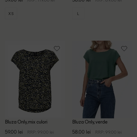
XS
L
Bluza Only, mix culori
Bluza Only, verde
59.00 lei
58.00 lei
RRP: 99.00 lei
RRP: 99.00 lei