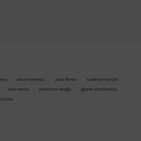
asos
asos romania
zara femei
sutiene triumph
vero moda
american eagle
ghete stradivarius
 ocazie