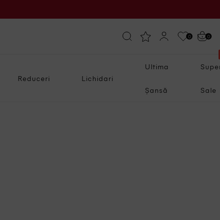
0
0
Ultima
Supe
Reduceri
Lichidari
Șansă
Sale