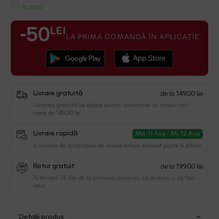
In stoc
LEI
-50
LA PRIMA COMANDĂ ÎN APLICAȚIE
de la 149.00 lei
Livrare gratuită
Livrarea gratuită se aplica pentru comenzile cu totalul mai
mare de 149.00 lei
Livrare rapidă
Ma, 11 Aug - Mi, 12 Aug
In functie de localitatea de livrare timpul estimat poate fi diferit.
de la 199.00 lei
Retur gratuit
Ai termen 14 zile de la primirea comenzii sa probezi si sa faci
retur.
Detalii produs