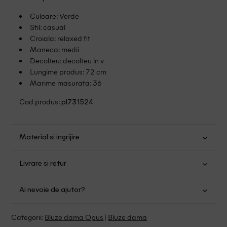
Culoare: Verde
Stil: casual
Croiala: relaxed fit
Maneca: medii
Decolteu: decolteu in v
Lungime produs: 72 cm
Marime masurata: 36
Cod produs:
pl731524
Material si ingrijire
Poliester: 97%; Elastan: 3%
Livrare si retur
Spalare usoara la 30
Transport Gratuit pentru orice comanda cu o valoare mai
Nu folositi inalbitor
Ai nevoie de ajutor?
mare de 149.00 lei.
Nu uscati in uscator
Se pot calca la temperaturi inalte
Suntem aici pentru a te ajuta:
Politica livrare
Categorii:
Bluze dama Opus
|
Bluze dama
Curatati delicat cu percloretilena
Program: Luni-Vineri intre 9:00 - 15:00