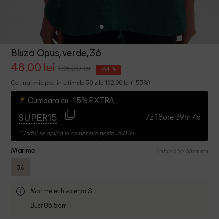
Bluza Opus, verde, 36
48.00 lei
135.00 lei
-64 %
Cel mai mic pret in ultimele 30 zile 102.00 lei ( -53%)
Cumpara cu -15% EXTRA
7z 18ore 39m 3s
SUPER15
*Codul se aplica la comenzile peste 300 lei
Tabel De Marimi
Marime:
36
Marime echivalenta
S
Bust
85.5cm