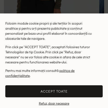
Folosim module cookie proprii și ale terților în scopuri
analitice și pentru a-ți prezenta publicitate și conținut
Bluza Someday, verde
Bluza Oversiz
personalizat pe baza unui profil elaborat în concordanță cu
obiceiurile tale de navigare.
58.00 lei
74.00 le
139.00 lei
RRP: 349.00 lei
RRP: 3
Prin click pe "ACCEPT TOATE", acceptati folosirea tuturor
Tehnologiilor de tip Cookie. Prin click pe "Refuz, doar
38
40
42
36
necesare" nu se vor folosi alte cookie in afara de cele strict
necesare pentru functionarea website-ului.
Altii au fost interesati de
Pentru mai multe informații consultă
politica de
confidențialitate
.
- 49%
- 51%
ACCEPT TOATE
Refuz, doar necesare