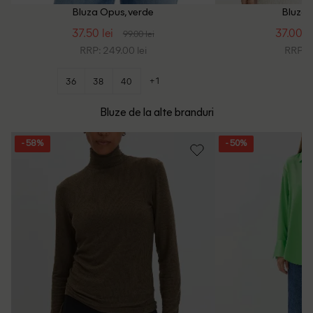
Bluza Opus, verde
Bluza 
37.50 lei
37.00 le
99.00 lei
RRP: 249.00 lei
RRP: 1
+1
36
38
40
Bluze de la alte branduri
- 58%
- 50%