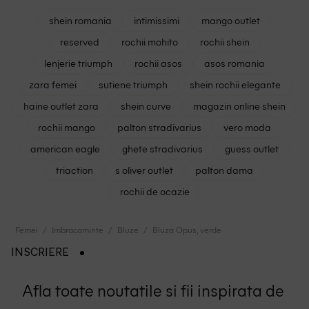
shein romania
intimissimi
mango outlet
reserved
rochii mohito
rochii shein
lenjerie triumph
rochii asos
asos romania
zara femei
sutiene triumph
shein rochii elegante
haine outlet zara
shein curve
magazin online shein
rochii mango
palton stradivarius
vero moda
american eagle
ghete stradivarius
guess outlet
triaction
s oliver outlet
palton dama
rochii de ocazie
Femei
Imbracaminte
Bluze
Bluza Opus, verde
INSCRIERE
Afla toate noutatile si fii inspirata de