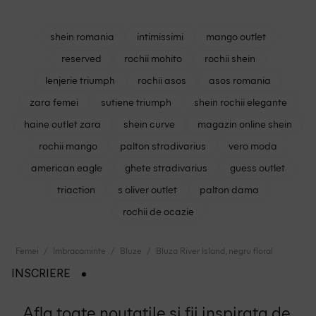
shein romania
intimissimi
mango outlet
reserved
rochii mohito
rochii shein
lenjerie triumph
rochii asos
asos romania
zara femei
sutiene triumph
shein rochii elegante
haine outlet zara
shein curve
magazin online shein
rochii mango
palton stradivarius
vero moda
american eagle
ghete stradivarius
guess outlet
triaction
s oliver outlet
palton dama
rochii de ocazie
Femei
Imbracaminte
Bluze
Bluza River Island, negru floral
INSCRIERE
Afla toate noutatile si fii inspirata de