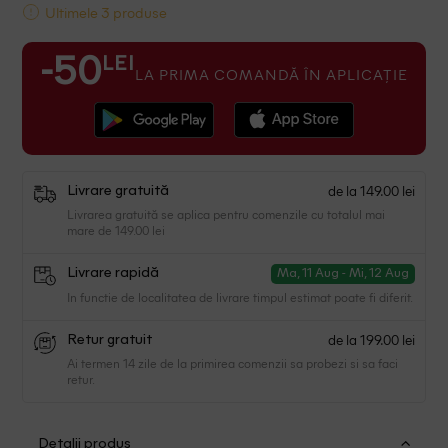
Ultimele 3 produse
LEI
-50
LA PRIMA COMANDĂ ÎN APLICAȚIE
de la 149.00 lei
Livrare gratuită
Livrarea gratuită se aplica pentru comenzile cu totalul mai
mare de 149.00 lei
Livrare rapidă
Ma, 11 Aug - Mi, 12 Aug
In functie de localitatea de livrare timpul estimat poate fi diferit.
de la 199.00 lei
Retur gratuit
Ai termen 14 zile de la primirea comenzii sa probezi si sa faci
retur.
Detalii produs