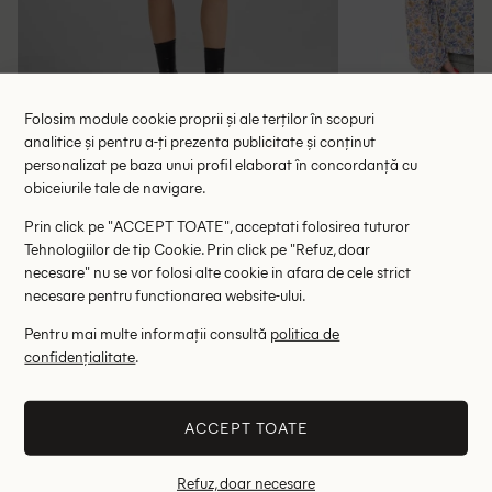
Folosim module cookie proprii și ale terților în scopuri
analitice și pentru a-ți prezenta publicitate și conținut
personalizat pe baza unui profil elaborat în concordanță cu
Bluza Bershka, floral
Bluza Zara,
obiceiurile tale de navigare.
47.00 lei
31.85 le
75.00 lei
Prin click pe "ACCEPT TOATE", acceptati folosirea tuturor
RRP: 149.00 lei
RRP: 1
Tehnologiilor de tip Cookie. Prin click pe "Refuz, doar
necesare" nu se vor folosi alte cookie in afara de cele strict
XS
S
M
M
necesare pentru functionarea website-ului.
Altii au fost interesati de
Pentru mai multe informații consultă
politica de
confidențialitate
.
- 53%
- 82%
ACCEPT TOATE
Refuz, doar necesare