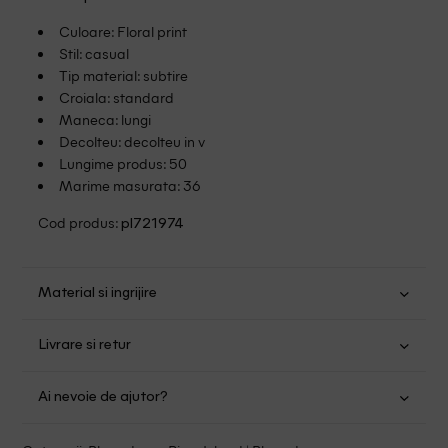
Culoare: Floral print
Stil: casual
Tip material: subtire
Croiala: standard
Maneca: lungi
Decolteu: decolteu in v
Lungime produs: 50
Marime masurata: 36
Cod produs:
pl721974
Material si ingrijire
Viscoza: 100%
Livrare si retur
Spalare usoara la 40
Transport Gratuit pentru orice comanda cu o valoare mai
Nu folositi inalbitor
Ai nevoie de ajutor?
mare de 149.00 lei.
Nu uscati in uscator
Se pot calca la temperaturi inalte
Suntem aici pentru a te ajuta:
Politica livrare