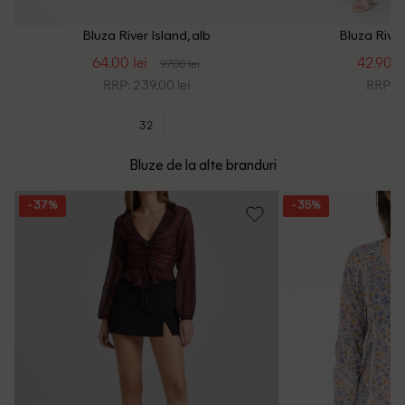
Bluza River Island, alb
Bluza River 
64.00 lei
42.90 le
97.00 lei
RRP: 239.00 lei
RRP: 2
32
Bluze de la alte branduri
- 37%
- 35%