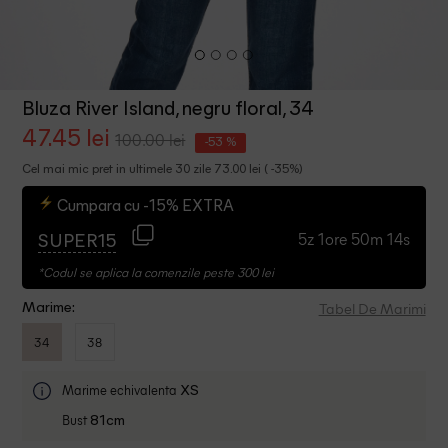
Bluza River Island, negru floral, 34
47.45 lei
100.00 lei
-53 %
Cel mai mic pret in ultimele 30 zile 73.00 lei ( -35%)
Cumpara cu -15% EXTRA
5z 1ore 50m 13s
SUPER15
*Codul se aplica la comenzile peste 300 lei
Tabel De Marimi
Marime:
34
38
Marime echivalenta
XS
Bust
81cm