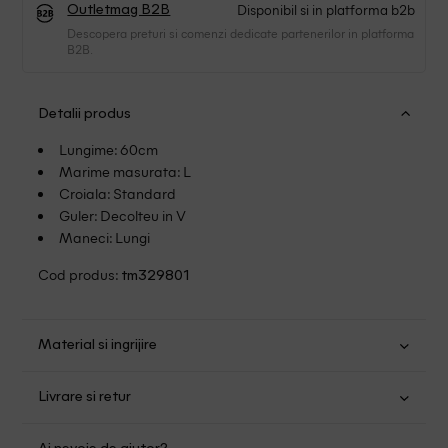
Disponibil si in platforma b2b
Outletmag B2B
Descopera preturi si comenzi dedicate partenerilor in platforma
B2B.
Detalii produs
Lungime: 60cm
Marime masurata: L
Croiala: Standard
Guler: Decolteu in V
Maneci: Lungi
Cod produs:
tm329801
Material si ingrijire
Poliester: 100%
Livrare si retur
Spalare usoara la 30
Transport Gratuit pentru orice comanda cu o valoare mai
Spalat de mana sau la masina