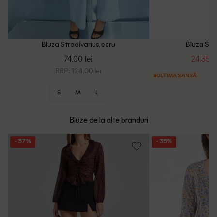
Bluza Stradivarius, ecru
Bluza Stra
74.00 lei
24.35 le
RRP: 124.00 lei
ULTIMA ȘANSĂ
S
M
L
Bluze de la alte branduri
- 37%
- 35%