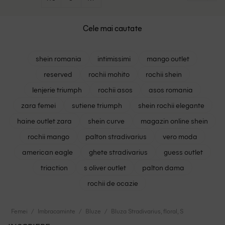
Cele mai cautate
shein romania
intimissimi
mango outlet
reserved
rochii mohito
rochii shein
lenjerie triumph
rochii asos
asos romania
zara femei
sutiene triumph
shein rochii elegante
haine outlet zara
shein curve
magazin online shein
rochii mango
palton stradivarius
vero moda
american eagle
ghete stradivarius
guess outlet
triaction
s oliver outlet
palton dama
rochii de ocazie
Femei
Imbracaminte
Bluze
Bluza Stradivarius, floral, S