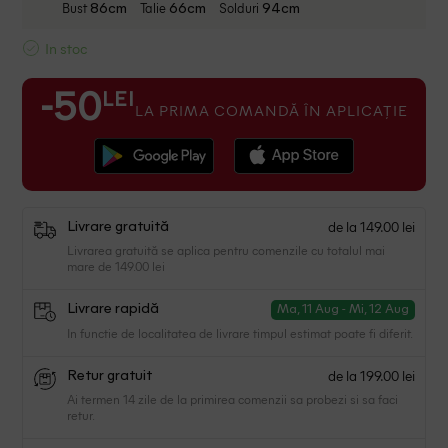
Bust
Talie
Solduri
86cm
66cm
94cm
In stoc
LEI
-50
LA PRIMA COMANDĂ ÎN APLICAȚIE
de la 149.00 lei
Livrare gratuită
Livrarea gratuită se aplica pentru comenzile cu totalul mai
mare de 149.00 lei
Livrare rapidă
Ma, 11 Aug - Mi, 12 Aug
In functie de localitatea de livrare timpul estimat poate fi diferit.
de la 199.00 lei
Retur gratuit
Ai termen 14 zile de la primirea comenzii sa probezi si sa faci
retur.