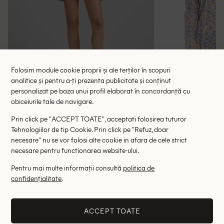
Folosim module cookie proprii și ale terților în scopuri
analitice și pentru a-ți prezenta publicitate și conținut
personalizat pe baza unui profil elaborat în concordanță cu
obiceiurile tale de navigare.
Bluza Bershka, floral
Bluza Zara,
Prin click pe "ACCEPT TOATE", acceptati folosirea tuturor
47.00 lei
31.85 le
75.00 lei
Tehnologiilor de tip Cookie. Prin click pe "Refuz, doar
RRP: 149.00 lei
RRP: 1
necesare" nu se vor folosi alte cookie in afara de cele strict
necesare pentru functionarea website-ului.
XS
S
M
M
Pentru mai multe informații consultă
politica de
confidențialitate
.
Altii au fost interesati de
- 45%
- 35%
ACCEPT TOATE