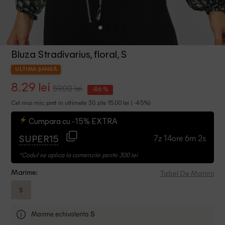
Bluza Stradivarius, floral, S
ULTIMA ȘANSĂ
8.29 lei
59.00 lei
-86 %
Cel mai mic pret in ultimele 30 zile 15.00 lei ( -45%)
Cumpara cu -15% EXTRA
7z 14ore 6m 2s
SUPER15
*Codul se aplica la comenzile peste 300 lei
Tabel De Marimi
Marime:
S
Marime echivalenta
S