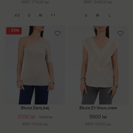
RRP: 179.00 lei
RRP: 349.00 lei
+1
XS
S
M
S
M
L
- 33%
Bluza Zara, bej
Bluza Et Vous, crem
37.00 lei
59.00 lei
55.00 lei
RRP: 99.00 lei
RRP: 99.00 lei