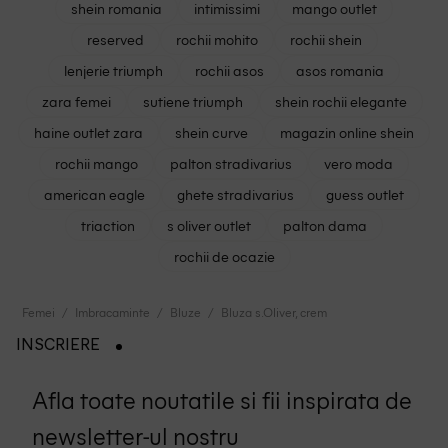
shein romania
intimissimi
mango outlet
reserved
rochii mohito
rochii shein
lenjerie triumph
rochii asos
asos romania
zara femei
sutiene triumph
shein rochii elegante
haine outlet zara
shein curve
magazin online shein
rochii mango
palton stradivarius
vero moda
american eagle
ghete stradivarius
guess outlet
triaction
s oliver outlet
palton dama
rochii de ocazie
Femei
Imbracaminte
Bluze
Bluza s.Oliver, crem
INSCRIERE
Afla toate noutatile si fii inspirata de
newsletter-ul nostru