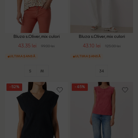
Bluza s.Oliver, mix culori
Bluza s.Oliver, mix culori
43.35 lei
43.10 lei
99.00 lei
125.00 lei
ULTIMA ȘANSĂ
ULTIMA ȘANSĂ
S
M
34
- 52%
- 45%