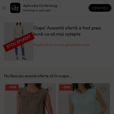
Aplicația Outletmag
DESCHIDE
0
0
Deschide în aplicație
Oops! Această ofertă a fost prea
bună ca să mai aștepte
STOC EPUIZAT
Produsul nu se mai găsește în stoc
Nu lăsa nici aceste oferte să îți scape...
- 46%
- 36%