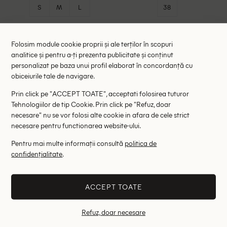
S
M
L
38
Folosim module cookie proprii și ale terților în scopuri
analitice și pentru a-ți prezenta publicitate și conținut
personalizat pe baza unui profil elaborat în concordanță cu
obiceiurile tale de navigare.
Prin click pe "ACCEPT TOATE", acceptati folosirea tuturor
Tehnologiilor de tip Cookie. Prin click pe "Refuz, doar
necesare" nu se vor folosi alte cookie in afara de cele strict
necesare pentru functionarea website-ului.
Pentru mai multe informații consultă
politica de
confidențialitate
.
Bluza Zara, crem
Bluza Zara, crem
75.00 lei
57.00 lei
ACCEPT TOATE
RRP: 149.00 lei
RRP: 129.00 lei
Refuz, doar necesare
M
M