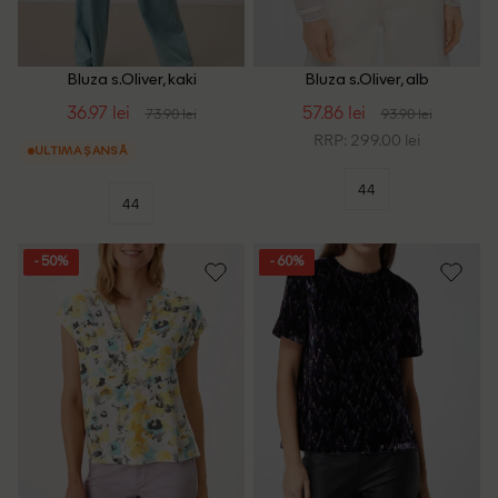
Bluza s.Oliver, kaki
Bluza s.Oliver, alb
36.97 lei
57.86 lei
73.90 lei
93.90 lei
RRP: 299.00 lei
ULTIMA ȘANSĂ
44
44
- 50%
- 60%