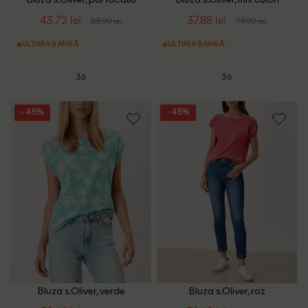
Bluza s.Oliver, portocaliu
Bluza s.Oliver, mix culori
43.72 lei
37.88 lei
83.90 lei
79.90 lei
ULTIMA ȘANSĂ
ULTIMA ȘANSĂ
36
36
- 45%
- 45%
Bluza s.Oliver, verde
Bluza s.Oliver, roz