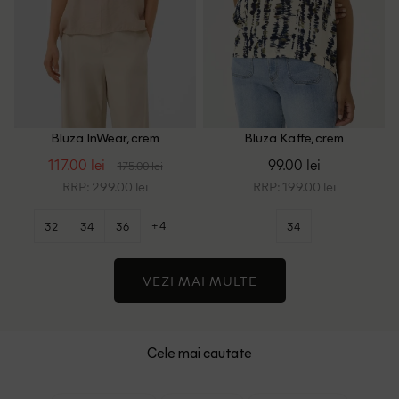
Bluza InWear, crem
Bluza Kaffe, crem
117.00 lei
99.00 lei
175.00 lei
RRP: 299.00 lei
RRP: 199.00 lei
+4
32
34
36
34
VEZI MAI MULTE
Cele mai cautate