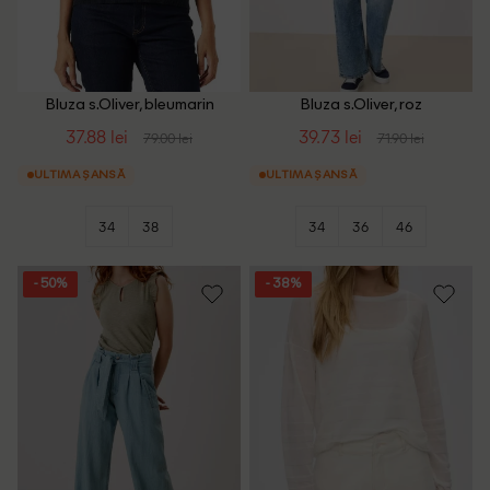
Bluza s.Oliver, bleumarin
Bluza s.Oliver, roz
37.88 lei
39.73 lei
79.00 lei
71.90 lei
ULTIMA ȘANSĂ
ULTIMA ȘANSĂ
34
38
34
36
46
- 50%
- 38%