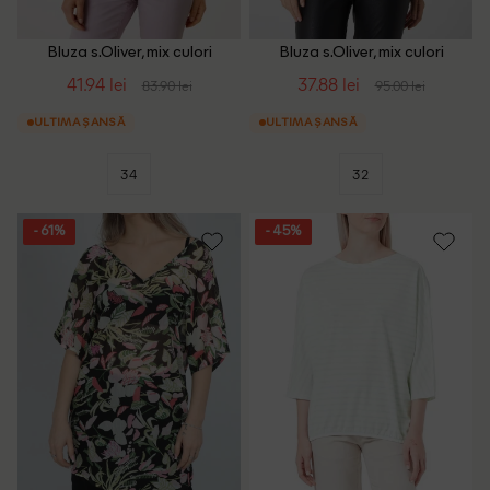
Bluza s.Oliver, mix culori
Bluza s.Oliver, mix culori
41.94 lei
37.88 lei
83.90 lei
95.00 lei
ULTIMA ȘANSĂ
ULTIMA ȘANSĂ
34
32
- 61%
- 45%