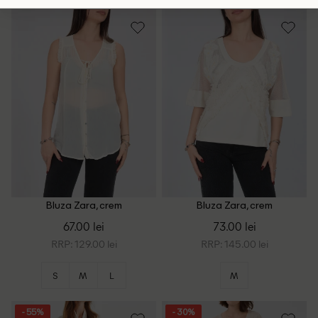
Bluza Zara, crem
Bluza Zara, crem
67.00 lei
73.00 lei
RRP: 129.00 lei
RRP: 145.00 lei
S
M
L
M
- 55%
- 30%