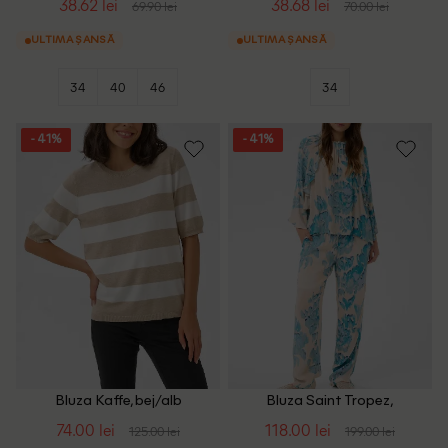
38.62 lei
38.68 lei
69.90 lei
70.00 lei
ULTIMA ȘANSĂ
ULTIMA ȘANSĂ
34
40
46
34
- 41%
- 41%
Bluza Kaffe, bej/alb
Bluza Saint Tropez,
crem/albastru
74.00 lei
118.00 lei
125.00 lei
199.00 lei