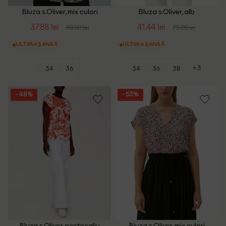
Bluza s.Oliver, mix culori
Bluza s.Oliver, alb
37.88 lei
41.44 lei
98.00 lei
75.00 lei
ULTIMA ȘANSĂ
ULTIMA ȘANSĂ
+3
34
36
34
36
38
- 48%
- 53%