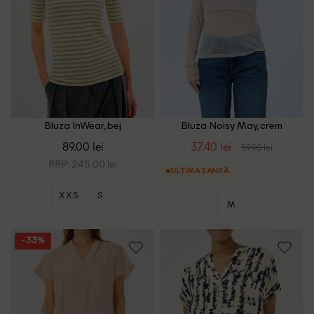
Bluza InWear, bej
Bluza Noisy May, crem
89.00 lei
37.40 lei
59.90 lei
RRP: 245.00 lei
ULTIMA ȘANSĂ
XXS
S
M
- 33%