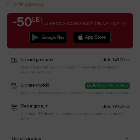
Ultimul produs
LEI
-50
LA PRIMA COMANDĂ ÎN APLICAȚIE
de la 149.00 lei
Livrare gratuită
Livrarea gratuită se aplica pentru comenzile cu totalul mai
mare de 149.00 lei
Livrare rapidă
Lu, 10 Aug - Ma, 11 Aug
In functie de localitatea de livrare timpul estimat poate fi diferit.
de la 199.00 lei
Retur gratuit
Ai termen 14 zile de la primirea comenzii sa probezi si sa faci
retur.
Detalii produs