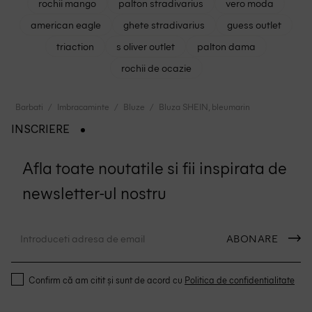
rochii mango
palton stradivarius
vero moda
american eagle
ghete stradivarius
guess outlet
triaction
s oliver outlet
palton dama
rochii de ocazie
Barbati
Imbracaminte
Bluze
Bluza SHEIN, bleumarin
INSCRIERE
Afla toate noutatile si fii inspirata de
newsletter-ul nostru
ABONARE
Confirm că am citit și sunt de acord cu
Politica de confidentialitate