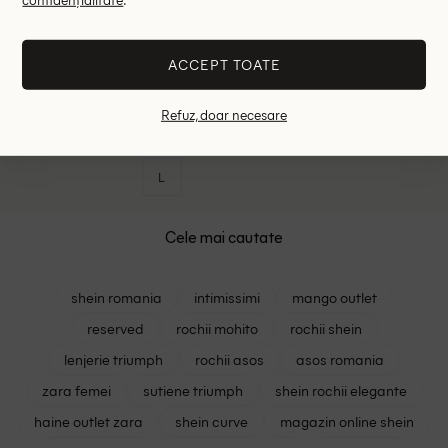
ACCEPT TOATE
Bluza ASOS, albastru
27.06 lei
71.90 lei
Refuz, doar necesare
ULTIMA ȘANSĂ
L
Cele mai cautate
shein romania
intimissimi
mango outlet
reserved
rochii mohito
rochii shein
lenjerie triumph
rochii asos
asos romania
zara femei
sutiene triumph
shein rochii elegante
haine outlet zara
shein curve
magazin online shein