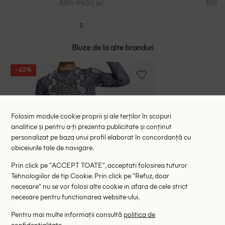
RRP: 99.00 lei
RRP: 9
S
Bluze de la alte branduri
- 62%
Folosim module cookie proprii și ale terților în scopuri
analitice și pentru a-ți prezenta publicitate și conținut
personalizat pe baza unui profil elaborat în concordanță cu
obiceiurile tale de navigare.
Prin click pe "ACCEPT TOATE", acceptati folosirea tuturor
Tehnologiilor de tip Cookie. Prin click pe "Refuz, doar
necesare" nu se vor folosi alte cookie in afara de cele strict
necesare pentru functionarea website-ului.
Pentru mai multe informații consultă
politica de
confidențialitate
.