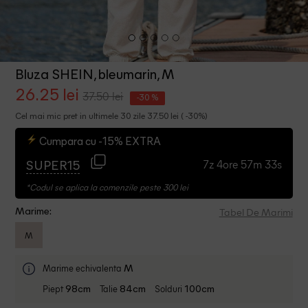
Bluza SHEIN, bleumarin, M
26.25 lei
37.50 lei
-30 %
Cel mai mic pret in ultimele 30 zile 37.50 lei ( -30%)
Cumpara cu -15% EXTRA
7z 4ore 57m 32s
SUPER15
*Codul se aplica la comenzile peste 300 lei
Tabel De Marimi
Marime:
M
Marime echivalenta
M
Piept
Talie
Solduri
98cm
84cm
100cm