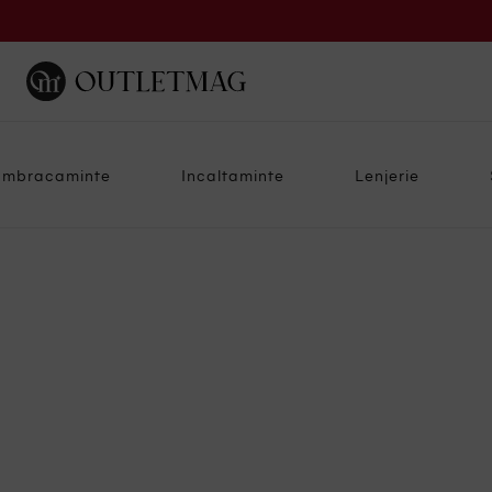
Imbracaminte
Incaltaminte
Lenjerie