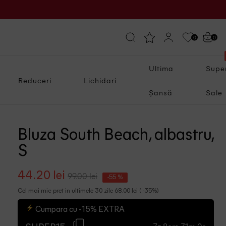
0
0
Ultima
Supe
Reduceri
Lichidari
Șansă
Sale
Bluza South Beach, albastru,
S
44.20 lei
99.00 lei
-55 %
Cel mai mic pret in ultimele 30 zile 68.00 lei ( -35%)
Cumpara cu -15% EXTRA