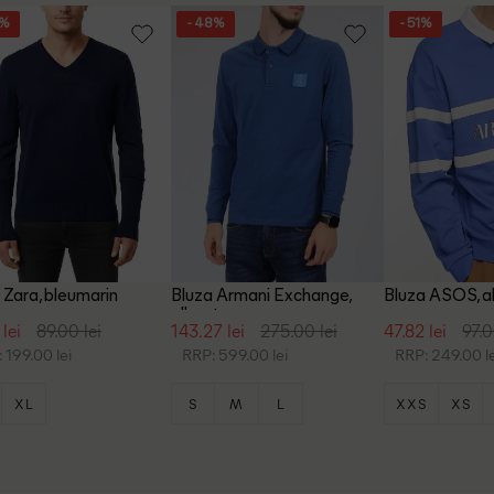
5%
- 48%
- 51%
 Zara, bleumarin
Bluza Armani Exchange,
Bluza ASOS, a
albastru
 lei
89.00 lei
143.27 lei
275.00 lei
47.82 lei
97.0
 199.00 lei
RRP: 599.00 lei
RRP: 249.00 le
XL
S
M
L
XXS
XS