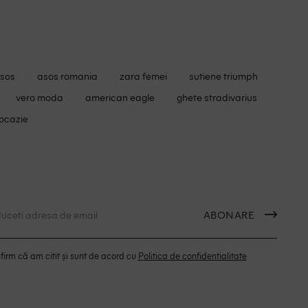
asos
asos romania
zara femei
sutiene triumph
vero moda
american eagle
ghete stradivarius
 ocazie
ABONARE
irm că am citit și sunt de acord cu
Politica de confidentialitate