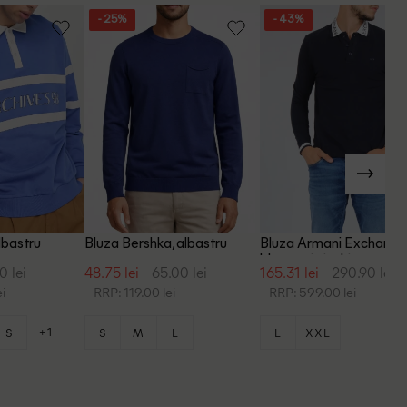
- 25%
- 43%
lbastru
Bluza Bershka, albastru
Bluza Armani Exchange
bleumarin inchis
0 lei
48.75 lei
65.00 lei
165.31 lei
290.90 lei
i
RRP: 119.00 lei
RRP: 599.00 lei
+1
S
S
M
L
L
XXL