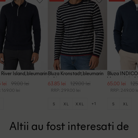
 River Island, bleumarin
Bluza Kronstadt, bleumarin
Bluza INDICO
inchis
bleumarin inch
 lei
99.00 lei
63.85 lei
129.00 lei
65.00 lei
125
 169.00 lei
RRP: 299.00 lei
RRP: 249.00 le
+1
S
S
XL
XXL
S
XL
Altii au fost interesati de