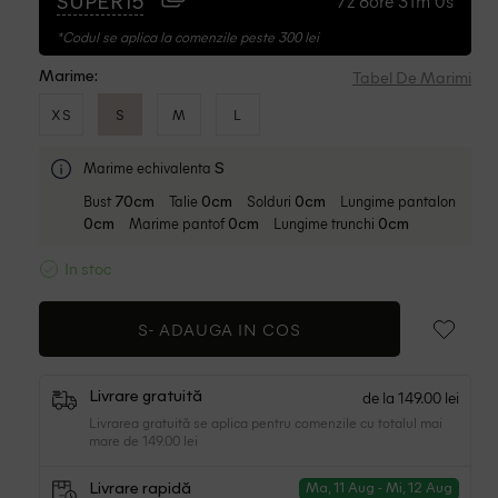
7z 8ore 30m 59s
SUPER15
*Codul se aplica la comenzile peste 300 lei
Tabel De Marimi
Marime:
XS
S
M
L
Marime echivalenta
S
Bust
Talie
Solduri
Lungime pantalon
70cm
0cm
0cm
Marime pantof
Lungime trunchi
0cm
0cm
0cm
In stoc
S-
ADAUGA IN COS
de la 149.00 lei
Livrare gratuită
Livrarea gratuită se aplica pentru comenzile cu totalul mai
mare de 149.00 lei
Livrare rapidă
Ma, 11 Aug - Mi, 12 Aug