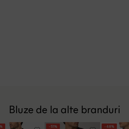
Bluze de la alte branduri
7%
- 51%
- 48%