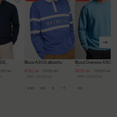
DE,
Bluza ASOS, albastru
Bluza Oversize ASOS,
is
albastru
.00 lei
47.82 lei
97.00 lei
74.00 lei
119.00 lei
i
RRP: 249.00 lei
RRP: 249.00 lei
+1
XXS
XS
S
XS