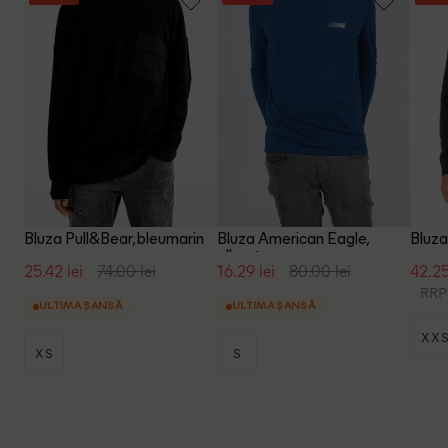
Bluza Pull&Bear, bleumarin
Bluza American Eagle,
Bluza
albastru
25.42 lei
74.00 lei
16.29 lei
80.00 lei
42.25
RRP:
ULTIMA ȘANSĂ
ULTIMA ȘANSĂ
XX
XS
S