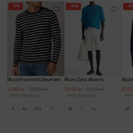
- 51%
- 35%
- 3
Bluza Kronstadt, bleumarin
Bluza Zara, albastru
Bluza
inchis
63.85 lei
129.00 lei
56.55 lei
87.00 lei
57.85
RRP: 299.00 lei
RRP: 309.00 lei
RRP:
+1
S
XL
XXL
M
L
XL
M