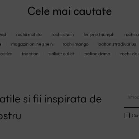
Cele mai cautate
ved
rochii mohito
rochii shein
lenjerie triumph
rochii 
e
magazin online shein
rochii mango
palton stradivarius
outlet
triaction
s oliver outlet
palton dama
rochii de
tile si fii inspirata de
ostru
Conf