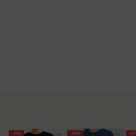
- 66%
- 80%
- 5