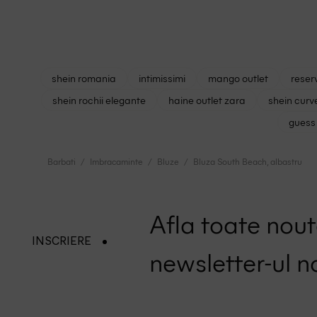
shein romania
intimissimi
mango outlet
reser
shein rochii elegante
haine outlet zara
shein curv
guess 
Barbati
Imbracaminte
Bluze
Bluza South Beach, albastru
Afla toate nouta
INSCRIERE
newsletter-ul n