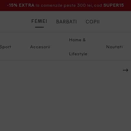
la comenzile peste 300 lei, cod
-15% EXTRA
SUPER15
BARBATI
COPII
FEMEI
Home &
Sport
Accesorii
Noutati
Lifestyle