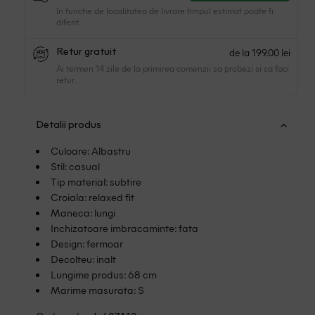
In functie de localitatea de livrare timpul estimat poate fi
diferit.
de la 199.00 lei
Retur gratuit
Ai termen 14 zile de la primirea comenzii sa probezi si sa faci
retur.
Detalii produs
Culoare: Albastru
Stil: casual
Tip material: subtire
Croiala: relaxed fit
Maneca: lungi
Inchizatoare imbracaminte: fata
Design: fermoar
Decolteu: inalt
Lungime produs: 68 cm
Marime masurata: S