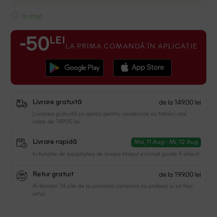
In stoc
LEI
-50
LA PRIMA COMANDĂ ÎN APLICAȚIE
de la 149.00 lei
Livrare gratuită
Livrarea gratuită se aplica pentru comenzile cu totalul mai
mare de 149.00 lei
Livrare rapidă
Ma, 11 Aug - Mi, 12 Aug
In functie de localitatea de livrare timpul estimat poate fi diferit.
de la 199.00 lei
Retur gratuit
Ai termen 14 zile de la primirea comenzii sa probezi si sa faci
retur.