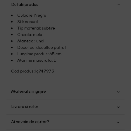
Detalii produs
Culoare: Negru
Stil: casual
Tip material: subtire
Croiala: mulat
Maneca: lungi
Decolteu: decolteu patrat
Lungime produs: 65 cm
Marime masurata: L
Cod produs:
lg747973
Material si ingrijire
Viscoza: 95%; Elastan: 5%
Livrare si retur
Transport Gratuit pentru orice comanda cu o valoare mai
Ai nevoie de ajutor?
mare de 149.00 lei.