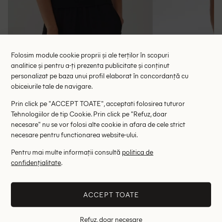
Folosim module cookie proprii și ale terților în scopuri
analitice și pentru a-ți prezenta publicitate și conținut
personalizat pe baza unui profil elaborat în concordanță cu
obiceiurile tale de navigare.
Bluza Someday, negru
Bluza Ge
64.00 lei
127.00 le
127.00 lei
Prin click pe "ACCEPT TOATE", acceptati folosirea tuturor
RRP: 399.00 lei
RRP: 6
Tehnologiilor de tip Cookie. Prin click pe "Refuz, doar
necesare" nu se vor folosi alte cookie in afara de cele strict
necesare pentru functionarea website-ului.
40
42
Pentru mai multe informații consultă
politica de
Altii au fost interesati de
confidențialitate
.
- 52%
- 52%
ACCEPT TOATE
Refuz, doar necesare