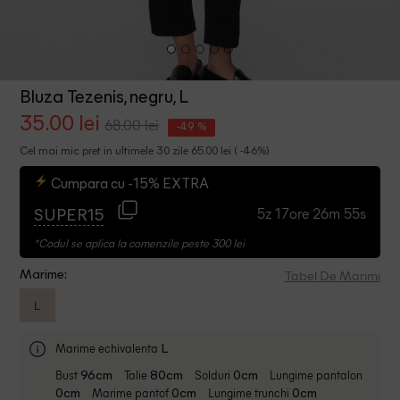
Bluza Tezenis, negru, L
35.00 lei
68.00 lei
-49 %
Cel mai mic pret in ultimele 30 zile 65.00 lei ( -46%)
Cumpara cu -15% EXTRA
5z 17ore 26m 54s
SUPER15
*Codul se aplica la comenzile peste 300 lei
Tabel De Marimi
Marime:
L
Marime echivalenta
L
Bust
Talie
Solduri
Lungime pantalon
96cm
80cm
0cm
Marime pantof
Lungime trunchi
0cm
0cm
0cm