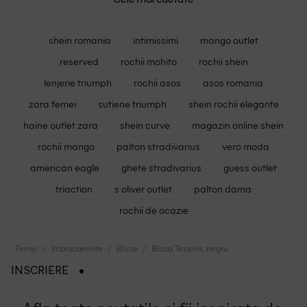
shein romania
intimissimi
mango outlet
reserved
rochii mohito
rochii shein
lenjerie triumph
rochii asos
asos romania
zara femei
sutiene triumph
shein rochii elegante
haine outlet zara
shein curve
magazin online shein
rochii mango
palton stradivarius
vero moda
american eagle
ghete stradivarius
guess outlet
triaction
s oliver outlet
palton dama
rochii de ocazie
Femei
Imbracaminte
Bluze
Bluza Tezenis, negru
INSCRIERE