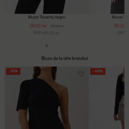
Bluza Tezenis, negru
Bluza Tez
28.00 lei
38.00 le
55.00 lei
RRP: 85.00 lei
RRP: 1
S
Bluze de la alte branduri
- 50%
- 48%