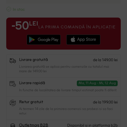
In stoc
LEI
-50
LA PRIMA COMANDĂ ÎN APLICAȚIE
de la 149.00 lei
Livrare gratuită
Livrarea gratuită se aplica pentru comenzile cu totalul mai
mare de 149.00 lei
Livrare rapidă
Ma, 11 Aug - Mi, 12 Aug
In functie de localitatea de livrare timpul estimat poate fi diferit.
de la 199.00 lei
Retur gratuit
Ai termen 14 zile de la primirea comenzii sa probezi si sa faci
retur.
Disponibil si in platforma b2b
Outletmag B2B