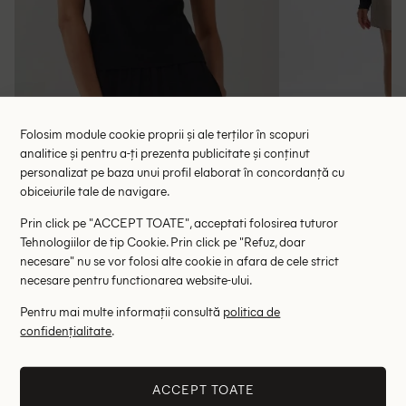
Folosim module cookie proprii și ale terților în scopuri
analitice și pentru a-ți prezenta publicitate și conținut
personalizat pe baza unui profil elaborat în concordanță cu
obiceiurile tale de navigare.
Bluza Someday, negru
Bluza Ge
Prin click pe "ACCEPT TOATE", acceptati folosirea tuturor
64.00 lei
127.00 le
127.00 lei
Tehnologiilor de tip Cookie. Prin click pe "Refuz, doar
RRP: 399.00 lei
RRP: 6
necesare" nu se vor folosi alte cookie in afara de cele strict
necesare pentru functionarea website-ului.
40
42
Pentru mai multe informații consultă
politica de
confidențialitate
.
Altii au fost interesati de
- 57%
- 35%
ACCEPT TOATE