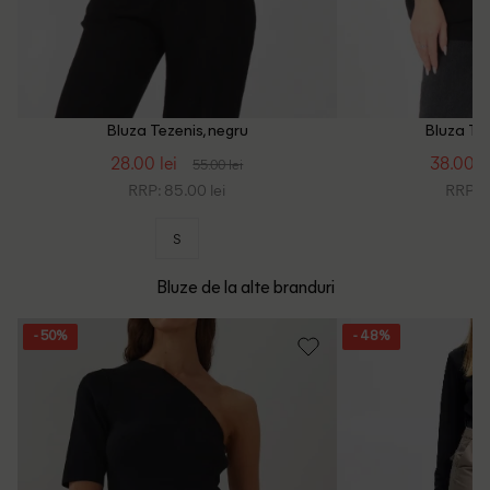
Bluza Tezenis, negru
Bluza Tez
28.00 lei
38.00 le
55.00 lei
RRP: 85.00 lei
RRP: 1
S
Bluze de la alte branduri
- 50%
- 48%