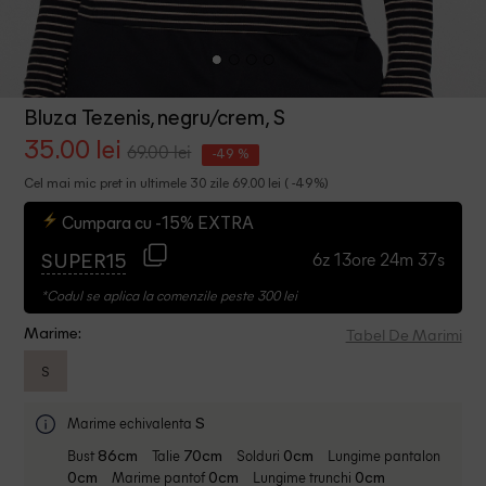
Bluza Tezenis, negru/crem, S
35.00 lei
69.00 lei
-49 %
Cel mai mic pret in ultimele 30 zile 69.00 lei ( -49%)
Cumpara cu -15% EXTRA
6z 13ore 24m 36s
SUPER15
*Codul se aplica la comenzile peste 300 lei
Tabel De Marimi
Marime:
S
Marime echivalenta
S
Bust
Talie
Solduri
Lungime pantalon
86cm
70cm
0cm
Marime pantof
Lungime trunchi
0cm
0cm
0cm