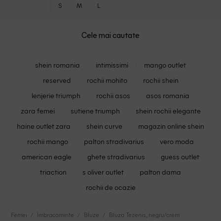
S
M
L
Cele mai cautate
shein romania
intimissimi
mango outlet
reserved
rochii mohito
rochii shein
lenjerie triumph
rochii asos
asos romania
zara femei
sutiene triumph
shein rochii elegante
haine outlet zara
shein curve
magazin online shein
rochii mango
palton stradivarius
vero moda
american eagle
ghete stradivarius
guess outlet
triaction
s oliver outlet
palton dama
rochii de ocazie
Femei
Imbracaminte
Bluze
Bluza Tezenis, negru/crem