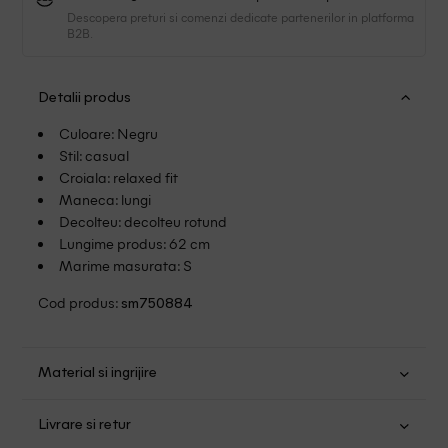
Descopera preturi si comenzi dedicate partenerilor in platforma
B2B.
Detalii produs
Culoare: Negru
Stil: casual
Croiala: relaxed fit
Maneca: lungi
Decolteu: decolteu rotund
Lungime produs: 62 cm
Marime masurata: S
Cod produs:
sm750884
Material si ingrijire
Bumbac: 92%; Elastan: 8%
Livrare si retur
Spalare usoara la 30