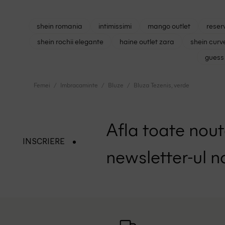
shein romania
intimissimi
mango outlet
reser
shein rochii elegante
haine outlet zara
shein curv
guess 
Femei
Imbracaminte
Bluze
Bluza Tezenis, verde
Afla toate nouta
INSCRIERE
newsletter-ul n