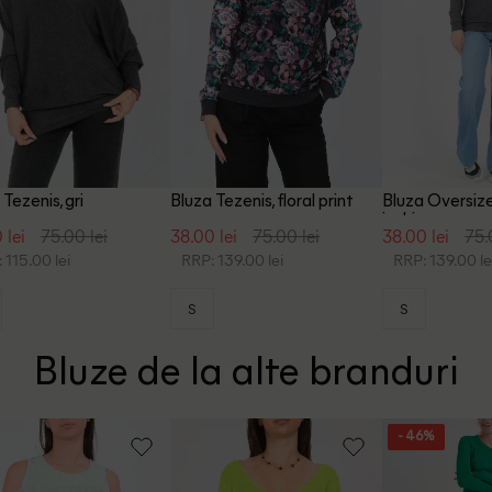
 Tezenis, gri
Bluza Tezenis, floral print
Bluza Oversize 
inchis
 lei
75.00 lei
38.00 lei
75.00 lei
38.00 lei
75.
 115.00 lei
RRP: 139.00 lei
RRP: 139.00 le
S
S
Bluze de la alte branduri
- 46%