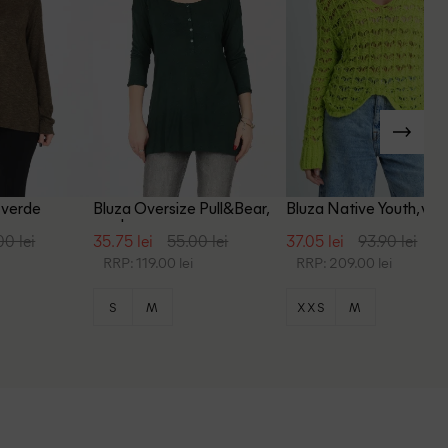
 verde
Bluza Oversize Pull&Bear,
Bluza Native Youth, ver
verde
00 lei
35.75 lei
55.00 lei
37.05 lei
93.90 lei
i
RRP: 119.00 lei
RRP: 209.00 lei
S
M
XXS
M