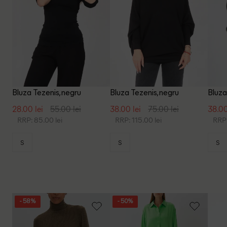
Bluza Tezenis, negru
Bluza Tezenis, negru
Bluza
28.00 lei
55.00 lei
38.00 lei
75.00 lei
38.00
RRP: 85.00 lei
RRP: 115.00 lei
RRP:
S
S
S
- 58%
- 50%