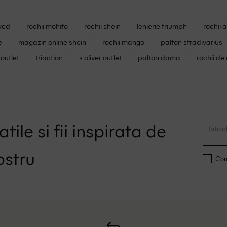
ved
rochii mohito
rochii shein
lenjerie triumph
rochii 
e
magazin online shein
rochii mango
palton stradivarius
outlet
triaction
s oliver outlet
palton dama
rochii de
tile si fii inspirata de
ostru
Conf