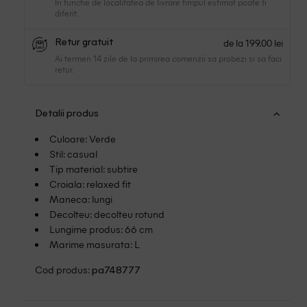
In functie de localitatea de livrare timpul estimat poate fi
diferit.
de la 199.00 lei
Retur gratuit
Ai termen 14 zile de la primirea comenzii sa probezi si sa faci
retur.
Detalii produs
Culoare: Verde
Stil: casual
Tip material: subtire
Croiala: relaxed fit
Maneca: lungi
Decolteu: decolteu rotund
Lungime produs: 66 cm
Marime masurata: L
Cod produs:
pa748777