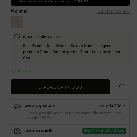
*Codul se aplica la comenzile peste 300 lei
Tabel De Marimi
Marime:
L
Marime echivalenta
L
Bust
Talie
Solduri
Lungime
96cm
80cm
0cm
pantalon
Marime pantof
Lungime trunchi
0cm
0cm
0cm
In stoc
L-
ADAUGA IN COS
de la 149.00 lei
Livrare gratuită
Livrarea gratuită se aplica pentru comenzile cu totalul mai
mare de 149.00 lei
Livrare rapidă
Ma, 11 Aug - Mi, 12 Aug