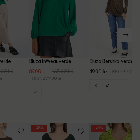
verde
Bluza InWear, verde
Bluza Bershka, verde inc
.00 lei
89.00 lei
165.00 lei
49.00 lei
RRP: 99.00 lei
i
RRP: 299.00 lei
S
M
L
36
- 35%
- 61%