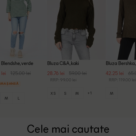
 Blendshe, verde
Bluza C&A, kaki
Bluza Bershka,
 lei
125.00 lei
28.76 lei
59.00 lei
42.25 lei
65.
RRP: 99.00 lei
RRP: 119.00 le
IMA ȘANSĂ
+1
XS
S
M
M
M
L
Cele mai cautate