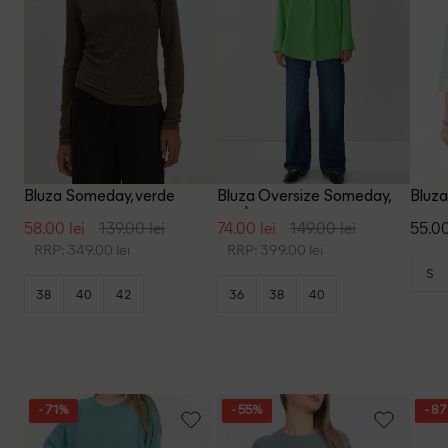
Bluza Someday, verde
Bluza Oversize Someday,
Bluza
verde
58.00 lei
139.00 lei
74.00 lei
149.00 lei
55.00
RRP: 349.00 lei
RRP: 399.00 lei
S
38
40
42
36
38
40
- 71%
- 55%
- 8