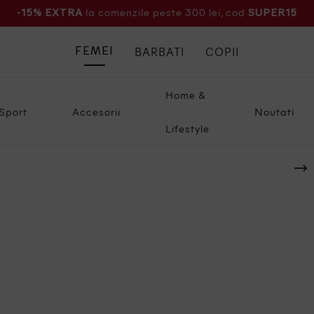
la comenzile peste 300 lei, cod
-15% EXTRA
SUPER15
BARBATI
COPII
FEMEI
Home &
Sport
Accesorii
Noutati
Lifestyle