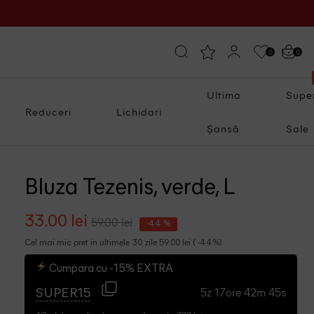
0
0
Ultima
Supe
Reduceri
Lichidari
Șansă
Sale
Bluza Tezenis, verde, L
33.00 lei
59.00 lei
-44 %
Cel mai mic pret in ultimele 30 zile 59.00 lei ( -44%)
Cumpara cu -15% EXTRA
5z 17ore 42m 44s
SUPER15