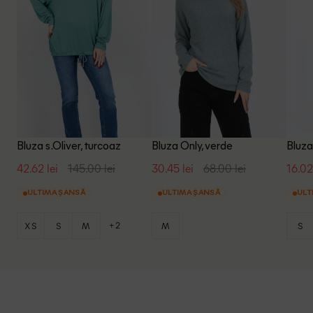
Bluza s.Oliver, turcoaz
Bluza Only, verde
Bluza
42.62 lei
145.00 lei
30.45 lei
68.00 lei
16.02
ULTIMA ȘANSĂ
ULTIMA ȘANSĂ
ULT
+2
XS
S
M
M
S