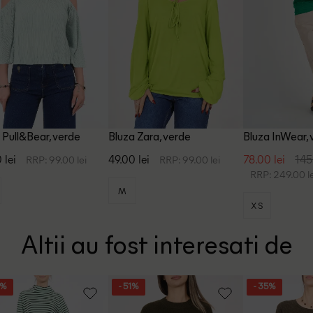
 Pull&Bear, verde
Bluza Zara, verde
Bluza InWear, 
 lei
49.00 lei
78.00 lei
145
RRP: 99.00 lei
RRP: 99.00 lei
RRP: 249.00 le
M
XS
Altii au fost interesati de
7%
- 51%
- 35%