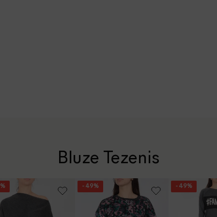
Bluze Tezenis
9%
- 49%
- 49%