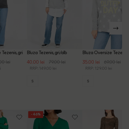
Tezenis, gri
Bluza Tezenis, gri/alb
Bluza Oversize Tezenis, 
00 lei
40.00 lei
79.00 lei
35.00 lei
69.00 lei
i
RRP: 149.00 lei
RRP: 129.00 lei
S
S
- 46%