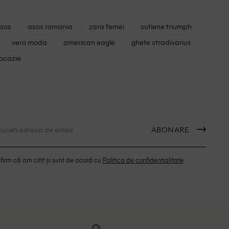
asos
asos romania
zara femei
sutiene triumph
vero moda
american eagle
ghete stradivarius
 ocazie
ABONARE
irm că am citit și sunt de acord cu
Politica de confidentialitate