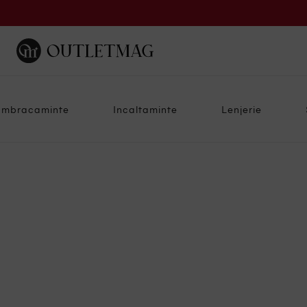
Imbracaminte
Incaltaminte
Lenjerie