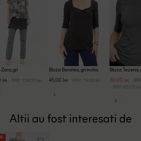
 Zara, gri
Bluza Bershka, gri inchis
Bluza Tezenis, 
 lei
45.00 lei
30.00 lei
59.
RRP: 134.00 lei
RRP: 79.00 lei
RRP: 85.00 lei
L
S
Altii au fost interesati de
5%