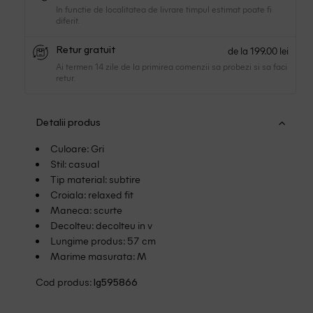
In functie de localitatea de livrare timpul estimat poate fi
diferit.
de la 199.00 lei
Retur gratuit
Ai termen 14 zile de la primirea comenzii sa probezi si sa faci
retur.
Detalii produs
Culoare: Gri
Stil: casual
Tip material: subtire
Croiala: relaxed fit
Maneca: scurte
Decolteu: decolteu in v
Lungime produs: 57 cm
Marime masurata: M
Cod produs:
lg595866