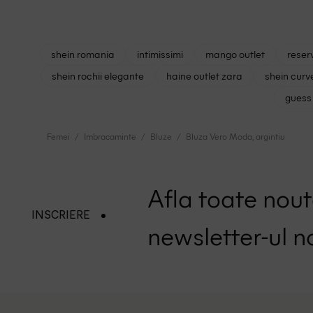
shein romania
intimissimi
mango outlet
reser
shein rochii elegante
haine outlet zara
shein curv
guess 
Femei
Imbracaminte
Bluze
Bluza Vero Moda, argintiu
Afla toate nouta
INSCRIERE
newsletter-ul n