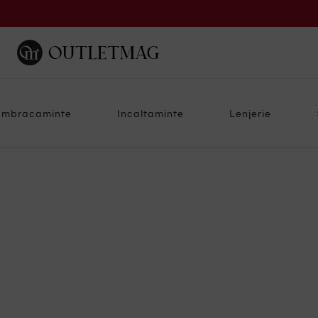
Imbracaminte
Incaltaminte
Lenjerie