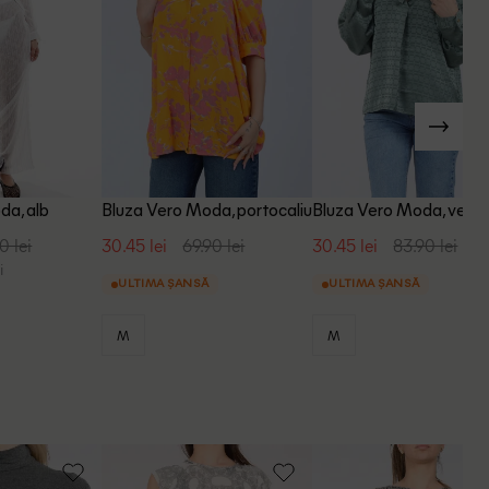
da, alb
Bluza Vero Moda, portocaliu
Bluza Vero Moda, verd
0 lei
30.45 lei
69.90 lei
30.45 lei
83.90 lei
i
ULTIMA ȘANSĂ
ULTIMA ȘANSĂ
M
M