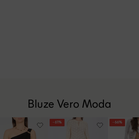
Bluze Vero Moda
- 61%
- 66%