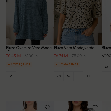
Bluza Oversize Vero Moda,
Bluza Vero Moda, verde
Bluza
albastru
30.45 lei
67.00 lei
36.74 lei
75.00 lei
69.00
ULTIMA ȘANSĂ
ULTIMA ȘANSĂ
M
+1
M
XS
M
L