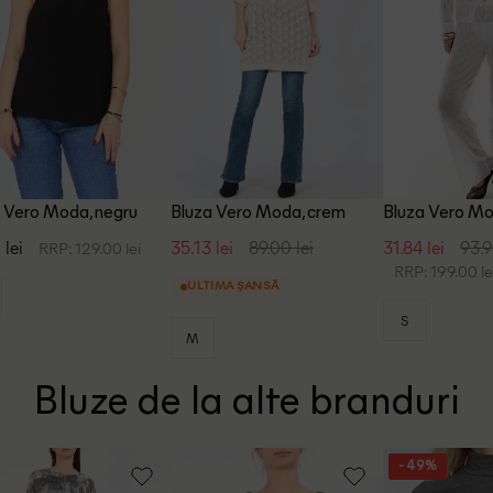
 Vero Moda, negru
Bluza Vero Moda, crem
Bluza Vero Mo
 lei
35.13 lei
89.00 lei
31.84 lei
93.9
RRP: 129.00 lei
RRP: 199.00 le
ULTIMA ȘANSĂ
S
M
Bluze de la alte branduri
- 49%