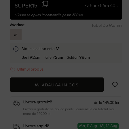
7z 5ore 56m 39s
SUPER15
*Codul se aplica la comenzile peste 300 lei
Tabel De Marimi
Marime:
M
Marime echivalenta
M
Bust
Talie
Solduri
92cm
72cm
98cm
Ultimul produs
M-
ADAUGA IN COS
de la 149.00 lei
Livrare gratuită
Livrarea gratuită se aplica pentru comenzile cu totalul mai
mare de 149.00 lei
Livrare rapidă
Ma, 11 Aug - Mi, 12 Aug