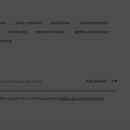
asos
asos romania
zara femei
sutiene triumph
vero moda
american eagle
ghete stradivarius
 ocazie
ABONARE
irm că am citit și sunt de acord cu
Politica de confidentialitate