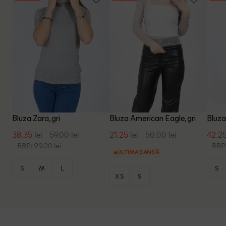
Bluza Zara, gri
Bluza American Eagle, gri
Bluza
38.35 lei
59.00 lei
21.25 lei
50.00 lei
42.25
RRP: 99.00 lei
RRP:
ULTIMA ȘANSĂ
S
M
L
S
XS
S