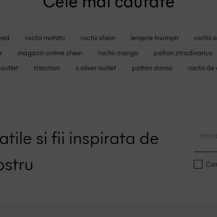
Cele mai cautate
ved
rochii mohito
rochii shein
lenjerie triumph
rochii 
e
magazin online shein
rochii mango
palton stradivarius
outlet
triaction
s oliver outlet
palton dama
rochii de
tile si fii inspirata de
ostru
Conf