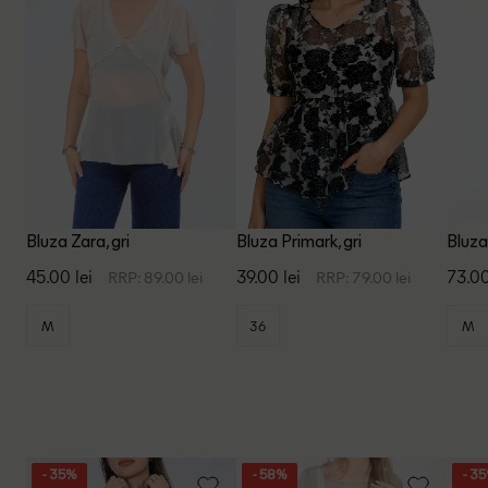
Bluza Zara, gri
Bluza Primark, gri
Bluza
45.00 lei
39.00 lei
73.00
RRP: 89.00 lei
RRP: 79.00 lei
M
36
M
- 35%
- 58%
- 3