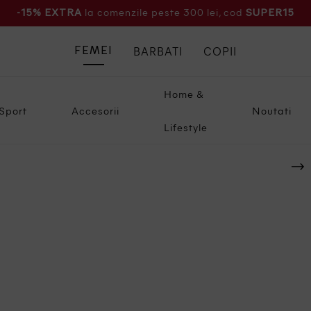
la comenzile peste 300 lei, cod
-15% EXTRA
SUPER15
BARBATI
COPII
FEMEI
Home &
Sport
Accesorii
Noutati
Lifestyle