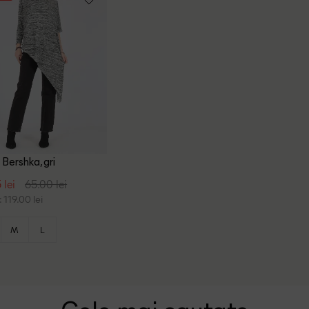
 Bershka, gri
 lei
65.00 lei
 119.00 lei
M
L