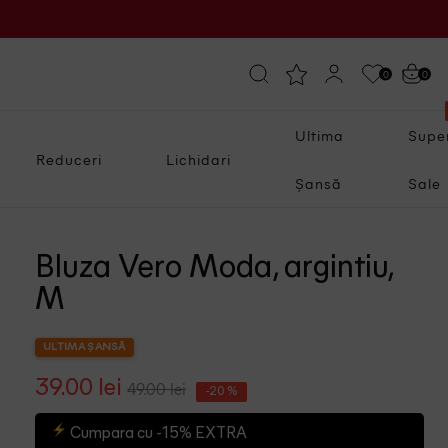
0
0
Ultima
Supe
Reduceri
Lichidari
Șansă
Sale
Bluza Vero Moda, argintiu,
M
ULTIMA ȘANSĂ
39.00 lei
49.00 lei
-20 %
Cumpara cu -15% EXTRA