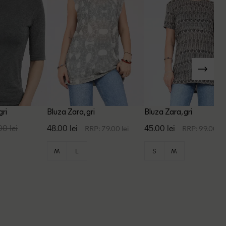
gri
Bluza Zara, gri
Bluza Zara, gri
00 lei
48.00 lei
45.00 lei
RRP: 79.00 lei
RRP: 99.00 le
M
L
S
M