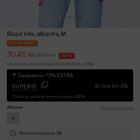
Bluza Vila, albastru, M
ULTIMA ȘANSĂ
30.45 lei
65.00 lei
-53 %
Cel mai mic pret in ultimele 30 zile 55.10 lei ( -45%)
Cumpara cu -15% EXTRA
4z 2ore 0m 42s
SUPER15
*Codul se aplica la comenzile peste 300 lei
Tabel De Marimi
Marime:
M
Marime echivalenta
38