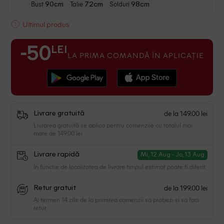
Bust
Talie
Solduri
90cm
72cm
98cm
Ultimul produs
LEI
-50
LA PRIMA COMANDĂ ÎN APLICAȚIE
de la 149.00 lei
Livrare gratuită
Livrarea gratuită se aplica pentru comenzile cu totalul mai
mare de 149.00 lei
Livrare rapidă
Mi, 12 Aug - Jo, 13 Aug
In functie de localitatea de livrare timpul estimat poate fi diferit.
de la 199.00 lei
Retur gratuit
Ai termen 14 zile de la primirea comenzii sa probezi si sa faci
retur.