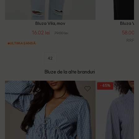
Bluza Vila, mov
Bluza Vil
16.02 lei
58.00 le
79.00 lei
RRP: 1
ULTIMA ȘANSĂ
42
Bluze de la alte branduri
- 45%