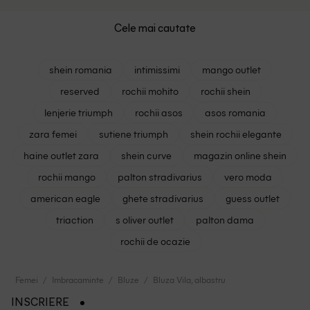
Cele mai cautate
shein romania
intimissimi
mango outlet
reserved
rochii mohito
rochii shein
lenjerie triumph
rochii asos
asos romania
zara femei
sutiene triumph
shein rochii elegante
haine outlet zara
shein curve
magazin online shein
rochii mango
palton stradivarius
vero moda
american eagle
ghete stradivarius
guess outlet
triaction
s oliver outlet
palton dama
rochii de ocazie
Femei
Imbracaminte
Bluze
Bluza Vila, albastru
INSCRIERE