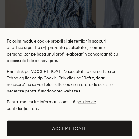
Folosim module cookie proprii și ale terților în scopuri
analitice și pentru a-ți prezenta publicitate și conținut
personalizat pe baza unui profil elaborat în concordanță cu
obiceiurile tale de navigare.
Bluza Missguided, albastru
Bluza Kaffe 
Prin click pe "ACCEPT TOATE", acceptati folosirea tuturor
62.50 lei
97.00 le
Tehnologiilor de tip Cookie. Prin click pe "Refuz, doar
RRP: 125.00 lei
RRP: 2
necesare" nu se vor folosi alte cookie in afara de cele strict
necesare pentru functionarea website-ului.
XL
Pentru mai multe informații consultă
politica de
Altii au fost interesati de
confidențialitate
.
- 61%
- 51%
ACCEPT TOATE