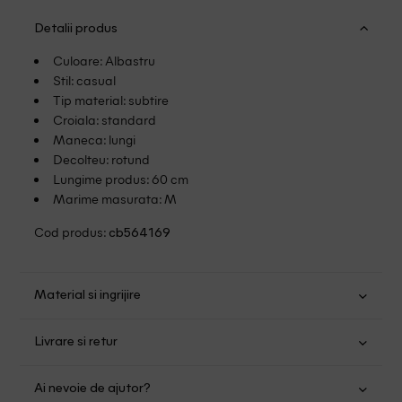
Detalii produs
Culoare: Albastru
Stil: casual
Tip material: subtire
Croiala: standard
Maneca: lungi
Decolteu: rotund
Lungime produs: 60 cm
Marime masurata: M
Cod produs:
cb564169
Material si ingrijire
Poliamida: 92%; Elastan: 8%
Livrare si retur
Spalare usoara la 30
Transport Gratuit pentru orice comanda cu o valoare mai
Nu folositi inalbitor
Ai nevoie de ajutor?
mare de 149.00 lei.
Nu uscati in uscator