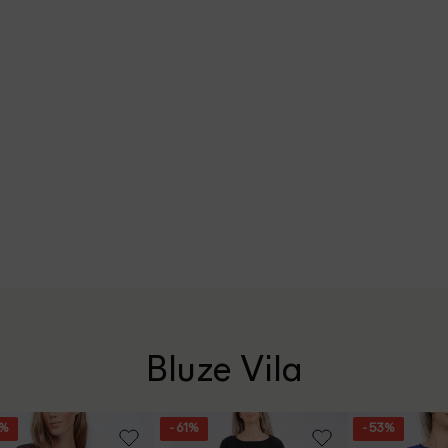
Bluze Vila
9%
- 61%
- 53%