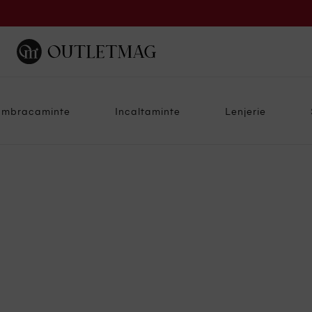
Imbracaminte
Incaltaminte
Lenjerie