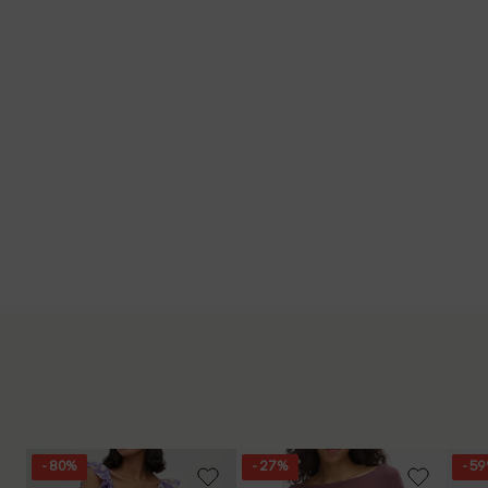
- 80%
- 27%
- 5