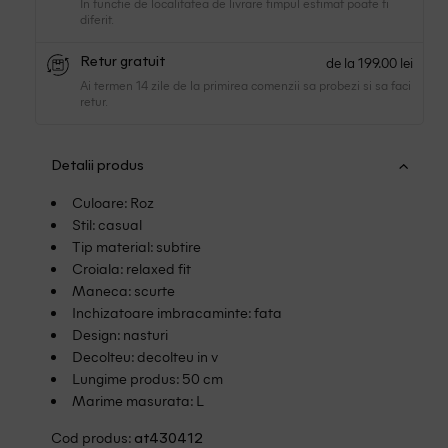
In functie de localitatea de livrare timpul estimat poate fi
diferit.
de la 199.00 lei
Retur gratuit
Ai termen 14 zile de la primirea comenzii sa probezi si sa faci
retur.
Detalii produs
Culoare: Roz
Stil: casual
Tip material: subtire
Croiala: relaxed fit
Maneca: scurte
Inchizatoare imbracaminte: fata
Design: nasturi
Decolteu: decolteu in v
Lungime produs: 50 cm
Marime masurata: L
Cod produs:
at430412