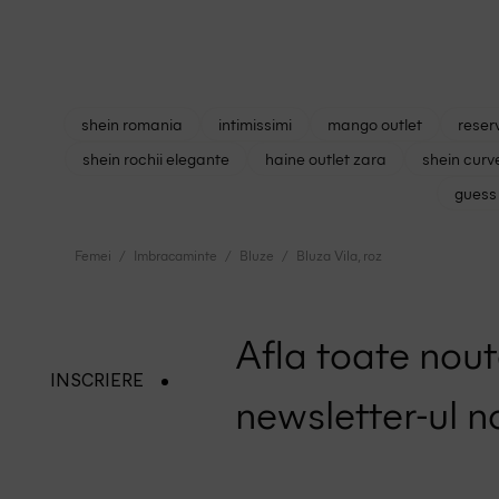
shein romania
intimissimi
mango outlet
reser
shein rochii elegante
haine outlet zara
shein curv
guess 
Femei
Imbracaminte
Bluze
Bluza Vila, roz
Afla toate nouta
INSCRIERE
newsletter-ul n