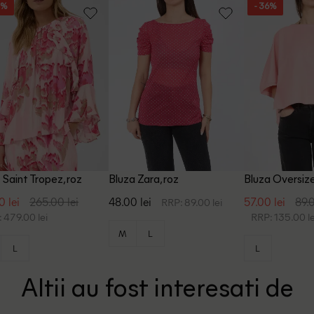
8%
- 36%
 Saint Tropez, roz
Bluza Zara, roz
Bluza Oversize
0 lei
265.00 lei
48.00 lei
57.00 lei
89.0
RRP: 89.00 lei
 479.00 lei
RRP: 135.00 le
M
L
L
L
Altii au fost interesati de