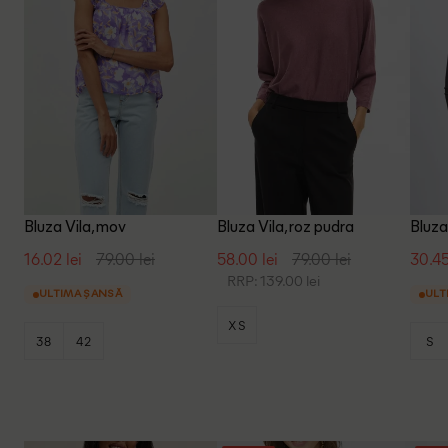
Bluza Vila, mov
Bluza Vila, roz pudra
Bluza 
16.02 lei
79.00 lei
58.00 lei
79.00 lei
30.45
RRP: 139.00 lei
ULTIMA ȘANSĂ
ULT
XS
38
42
S