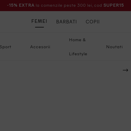
la comenzile peste 300 lei, cod
-15% EXTRA
SUPER15
BARBATI
COPII
FEMEI
Home &
Sport
Accesorii
Noutati
Lifestyle