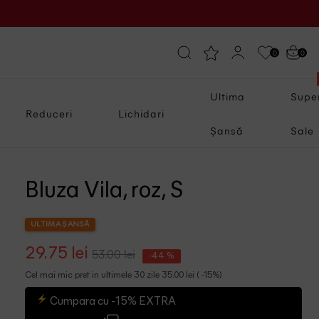
0
0
Ultima
Supe
Reduceri
Lichidari
Șansă
Sale
Bluza Vila, roz, S
ULTIMA ȘANSĂ
29.75 lei
53.00 lei
-44 %
Cel mai mic pret in ultimele 30 zile 35.00 lei ( -15%)
Cumpara cu -15% EXTRA