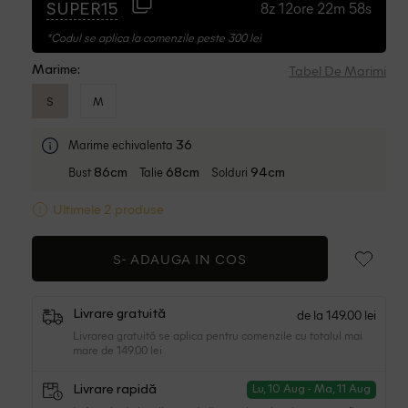
8z 12ore 22m 57s
SUPER15
*Codul se aplica la comenzile peste 300 lei
Tabel De Marimi
Marime:
S
M
Marime echivalenta
36
Bust
Talie
Solduri
86cm
68cm
94cm
Ultimele 2 produse
S-
ADAUGA IN COS
de la 149.00 lei
Livrare gratuită
Livrarea gratuită se aplica pentru comenzile cu totalul mai
mare de 149.00 lei
Livrare rapidă
Lu, 10 Aug - Ma, 11 Aug