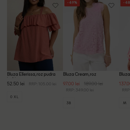
- 49%
- 4
Bluza Ellerissa, roz pudra
Bluza Cream, roz
Bluza
inchis
52.50 lei
97.00 lei
189.00 lei
137.0
RRP: 105.00 lei
RRP: 349.00 lei
RRP:
0 XL
38
M