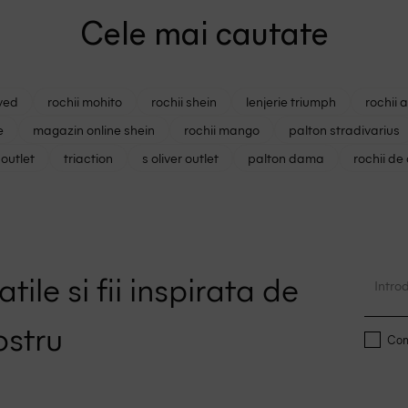
Cele mai cautate
ved
rochii mohito
rochii shein
lenjerie triumph
rochii 
e
magazin online shein
rochii mango
palton stradivarius
outlet
triaction
s oliver outlet
palton dama
rochii de
tile si fii inspirata de
ostru
Conf