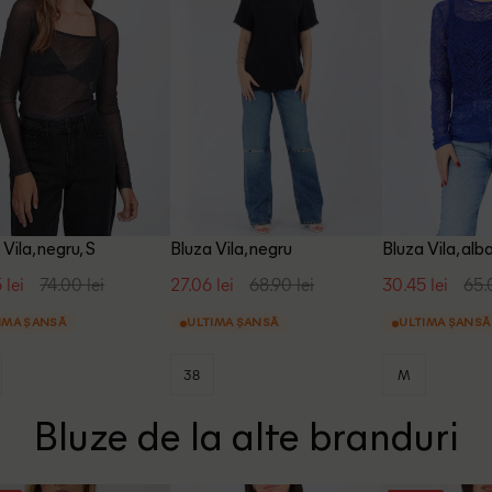
Vila, negru, S
Bluza Vila, negru
Bluza Vila, alb
 lei
74.00 lei
27.06 lei
68.90 lei
30.45 lei
65.
IMA ȘANSĂ
ULTIMA ȘANSĂ
ULTIMA ȘANSĂ
38
M
Bluze de la alte branduri