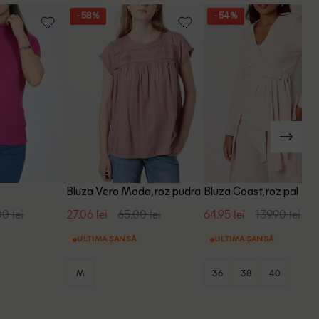
- 58%
- 54%
z
Bluza Vero Moda, roz pudra
Bluza Coast, roz pal
00 lei
27.06 lei
65.00 lei
64.95 lei
139.90 lei
ULTIMA ȘANSĂ
ULTIMA ȘANSĂ
M
36
38
40