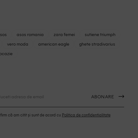
asos
asos romania
zara femei
sutiene triumph
vero moda
american eagle
ghete stradivarius
 ocazie
ABONARE
irm că am citit și sunt de acord cu
Politica de confidentialitate