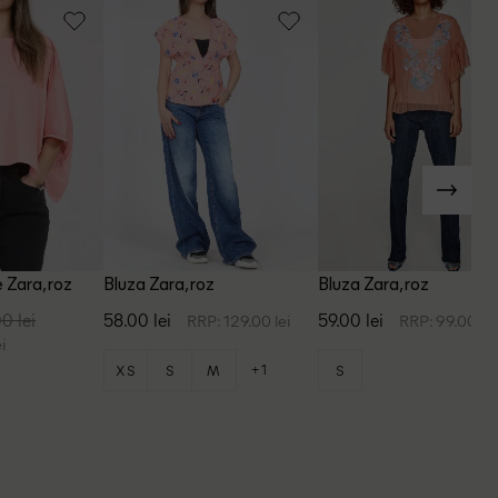
 Zara, roz
Bluza Zara, roz
Bluza Zara, roz
0 lei
58.00 lei
59.00 lei
RRP: 129.00 lei
RRP: 99.00 lei
i
+1
XS
S
M
S