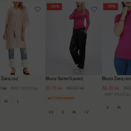
- 54%
- 35%
 Zara, roz
Bluza SisterS point,
Bluza Zara, ro
magenta
 lei
29.75 lei
65.00 lei
38.35 lei
59.
RRP: 129.00 lei
RRP: 99.00 lei
ULTIMA ȘANSĂ
M
L
S
M
+2
XS
S
M