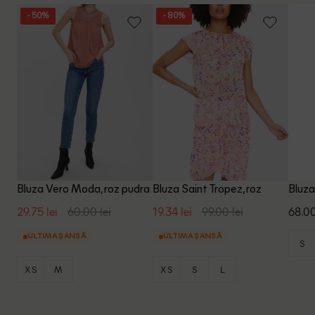
- 50%
- 80%
Bluza Vero Moda, roz pudra
Bluza Saint Tropez, roz
Bluza
29.75 lei
60.00 lei
19.34 lei
99.00 lei
68.00
ULTIMA ȘANSĂ
ULTIMA ȘANSĂ
S
XS
M
XS
S
L