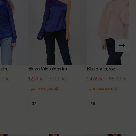
astru
Bluza Vila, albastru
Bluza Vila, roz
00 lei
12.91 lei
79.00 lei
24.65 lei
95.00 lei
ULTIMA ȘANSĂ
ULTIMA ȘANSĂ
38
38