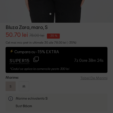
Bluza Zara, maro, S
50.70 lei
78.00 lei
-35 %
Cel mai mic pret in ultimele 30 zile 78.00 lei ( -35%)
Cumpara cu -15% EXTRA
7z 0ore 38m 24s
SUPER15
*Codul se aplica la comenzile peste 300 lei
Tabel De Marimi
Marime:
S
M
Marime echivalenta
S
Bust
86cm