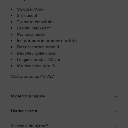
Culoare: Maro
Stil: casual
Tip material: subtire
Croiala: relaxed fit
Maneca: medii
Inchizatoare imbracaminte: fata
Design: cordon, nasturi
Decolteu: guler clasic
Lungime produs: 60 cm
Marime masurata: S
Cod produs:
up717727
Material si ingrijire
Poliester: 100%
Livrare si retur
Spalare manuala
Transport Gratuit pentru orice comanda cu o valoare mai
Nu folositi inalbitor
Ai nevoie de ajutor?
mare de 149.00 lei.