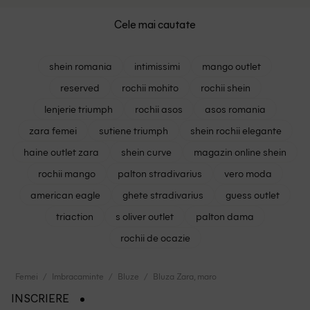
Cele mai cautate
shein romania
intimissimi
mango outlet
reserved
rochii mohito
rochii shein
lenjerie triumph
rochii asos
asos romania
zara femei
sutiene triumph
shein rochii elegante
haine outlet zara
shein curve
magazin online shein
rochii mango
palton stradivarius
vero moda
american eagle
ghete stradivarius
guess outlet
triaction
s oliver outlet
palton dama
rochii de ocazie
Femei
Imbracaminte
Bluze
Bluza Zara, maro
INSCRIERE