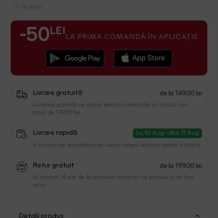
In stoc
LEI
-50
LA PRIMA COMANDĂ ÎN APLICAȚIE
de la 149.00 lei
Livrare gratuită
Livrarea gratuită se aplica pentru comenzile cu totalul mai
mare de 149.00 lei
Livrare rapidă
Lu, 10 Aug - Ma, 11 Aug
In functie de localitatea de livrare timpul estimat poate fi diferit.
de la 199.00 lei
Retur gratuit
Ai termen 14 zile de la primirea comenzii sa probezi si sa faci
retur.
Detalii produs