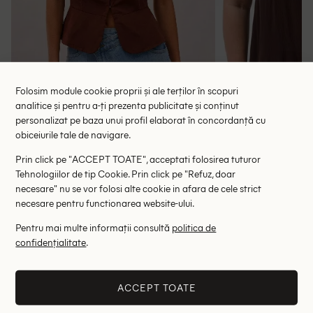
Folosim module cookie proprii și ale terților în scopuri
analitice și pentru a-ți prezenta publicitate și conținut
personalizat pe baza unui profil elaborat în concordanță cu
obiceiurile tale de navigare.
Bluza Noista, maro
Bluza Kaff
57.50 lei
73.00 le
Prin click pe "ACCEPT TOATE", acceptati folosirea tuturor
Tehnologiilor de tip Cookie. Prin click pe "Refuz, doar
RRP: 115.00 lei
RRP: 1
necesare" nu se vor folosi alte cookie in afara de cele strict
necesare pentru functionarea website-ului.
S
Pentru mai multe informații consultă
politica de
Altii au fost interesati de
confidențialitate
.
- 58%
- 54%
ACCEPT TOATE