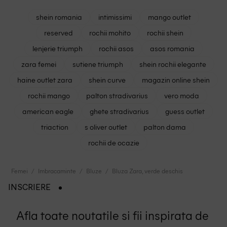
shein romania
intimissimi
mango outlet
reserved
rochii mohito
rochii shein
lenjerie triumph
rochii asos
asos romania
zara femei
sutiene triumph
shein rochii elegante
haine outlet zara
shein curve
magazin online shein
rochii mango
palton stradivarius
vero moda
american eagle
ghete stradivarius
guess outlet
triaction
s oliver outlet
palton dama
rochii de ocazie
Femei
Imbracaminte
Bluze
Bluza Zara, verde deschis
INSCRIERE
Afla toate noutatile si fii inspirata de