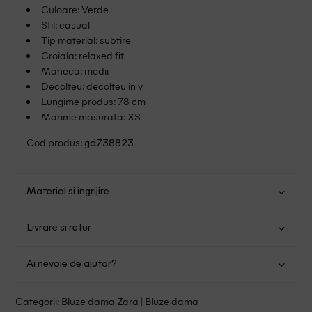
Culoare: Verde
Stil: casual
Tip material: subtire
Croiala: relaxed fit
Maneca: medii
Decolteu: decolteu in v
Lungime produs: 78 cm
Marime masurata: XS
Cod produs:
gd738823
Material si ingrijire
Bumbac: 100%
Livrare si retur
Spalare usoara la 30
Transport Gratuit pentru orice comanda cu o valoare mai
Nu folositi inalbitor
Ai nevoie de ajutor?
mare de 149.00 lei.
Nu uscati in uscator
Se pot calca
Suntem aici pentru a te ajuta:
Politica livrare
Categorii:
Bluze dama Zara
|
Bluze dama
Fara curatare chimica