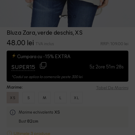
Bluza Zara, verde deschis, XS
48.00 lei
RRP: 109.00 lei
TVA inclus
Cumpara cu -15% EXTRA
5z 2ore 51m 27s
SUPER15
*Codul se aplica la comenzile peste 300 lei
Tabel De Marimi
Marime:
XS
S
M
L
XL
Marime echivalenta
XS
Bust
82cm
Ultimele 3 produse