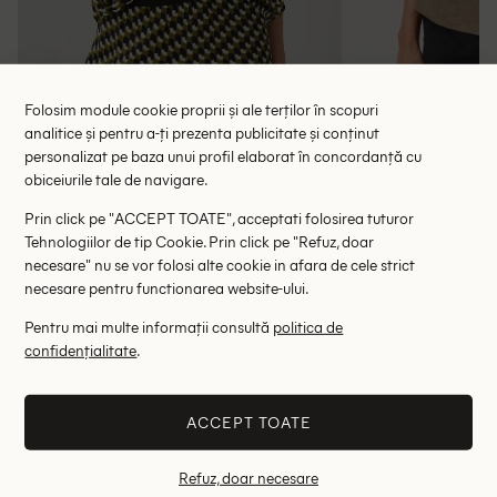
Folosim module cookie proprii și ale terților în scopuri
analitice și pentru a-ți prezenta publicitate și conținut
Bluza Someday, verde
Bluza s.O
personalizat pe baza unui profil elaborat în concordanță cu
obiceiurile tale de navigare.
58.00 lei
48.00 le
179.00 lei
RRP: 399.00 lei
RRP: 1
Prin click pe "ACCEPT TOATE", acceptati folosirea tuturor
Tehnologiilor de tip Cookie. Prin click pe "Refuz, doar
36
38
40
36
necesare" nu se vor folosi alte cookie in afara de cele strict
necesare pentru functionarea website-ului.
Altii au fost interesati de
Pentru mai multe informații consultă
politica de
confidențialitate
.
- 72%
- 54%
ACCEPT TOATE
Refuz, doar necesare