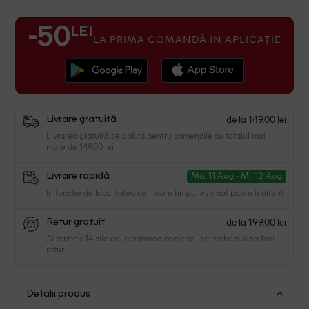
LEI
-50
LA PRIMA COMANDĂ ÎN APLICAȚIE
de la 149.00 lei
Livrare gratuită
Livrarea gratuită se aplica pentru comenzile cu totalul mai
mare de 149.00 lei
Livrare rapidă
Ma, 11 Aug - Mi, 12 Aug
In functie de localitatea de livrare timpul estimat poate fi diferit.
de la 199.00 lei
Retur gratuit
Ai termen 14 zile de la primirea comenzii sa probezi si sa faci
retur.
Detalii produs