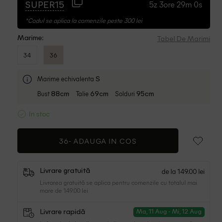
5z 3ore 28m 59s
SUPER15
*Codul se aplica la comenzile peste 300 lei
Tabel De Marimi
Marime:
34
36
Marime echivalenta
S
Bust
Talie
Solduri
88cm
69cm
95cm
In stoc
36-
ADAUGA IN COS
de la 149.00 lei
Livrare gratuită
Livrarea gratuită se aplica pentru comenzile cu totalul mai
mare de 149.00 lei
Livrare rapidă
Ma, 11 Aug - Mi, 12 Aug