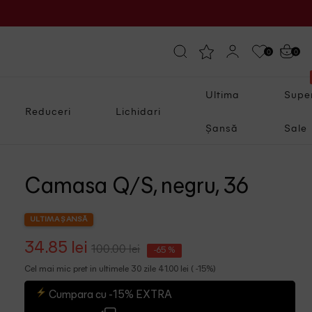
0
0
Ultima
Supe
Reduceri
Lichidari
Șansă
Sale
Camasa Q/S, negru, 36
ULTIMA ȘANSĂ
34.85 lei
100.00 lei
-65 %
Cel mai mic pret in ultimele 30 zile 41.00 lei ( -15%)
Cumpara cu -15% EXTRA