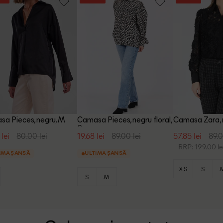
a Pieces, negru, M
Camasa Pieces, negru floral,
Camasa Zara, 
S
 lei
80.00 lei
19.68 lei
89.00 lei
57.85 lei
89.0
RRP: 199.00 le
IMA ȘANSĂ
ULTIMA ȘANSĂ
XS
S
S
M