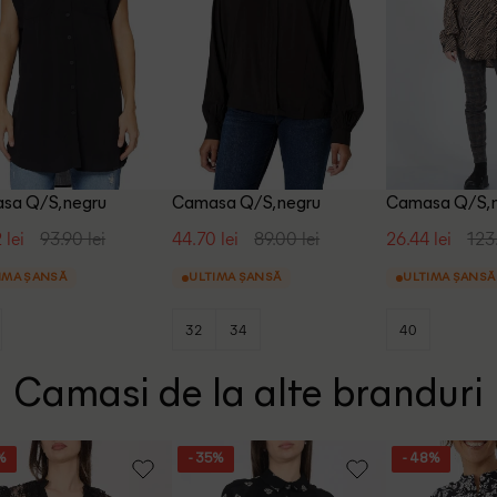
sa Q/S, negru
Camasa Q/S, negru
Camasa Q/S, 
 lei
93.90 lei
44.70 lei
89.00 lei
26.44 lei
123
IMA ȘANSĂ
ULTIMA ȘANSĂ
ULTIMA ȘANSĂ
32
34
40
Camasi de la alte branduri
%
- 35%
- 48%