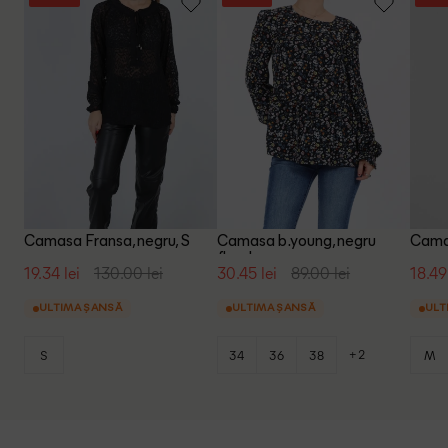
Camasa Fransa, negru, S
Camasa b.young, negru
Camas
floral
19.34 lei
130.00 lei
30.45 lei
89.00 lei
18.49
ULTIMA ȘANSĂ
ULTIMA ȘANSĂ
ULT
+2
S
34
36
38
M