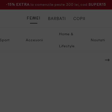
la comenzile peste 300 lei, cod
-15% EXTRA
SUPER15
BARBATI
COPII
FEMEI
Home &
Sport
Accesorii
Noutati
Lifestyle