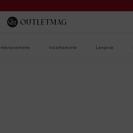
Imbracaminte
Incaltaminte
Lenjerie