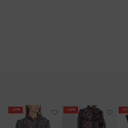
- 67%
- 62%
- 5