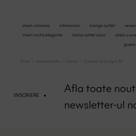
shein romania
intimissimi
mango outlet
reser
shein rochii elegante
haine outlet zara
shein curv
guess 
Femei
Imbracaminte
Camasi
Camasa Q/S, negru, 36
Afla toate nouta
INSCRIERE
newsletter-ul n