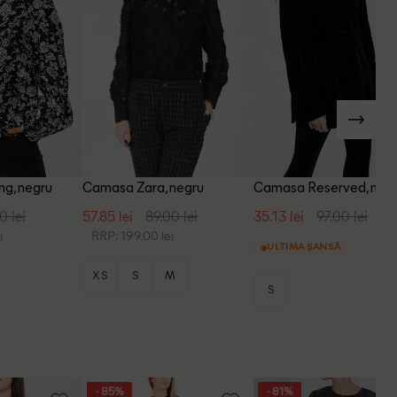
g, negru
Camasa Zara, negru
Camasa Reserved, negr
0 lei
57.85 lei
89.00 lei
35.13 lei
97.00 lei
i
RRP: 199.00 lei
ULTIMA ȘANSĂ
XS
S
M
S
- 85%
- 81%