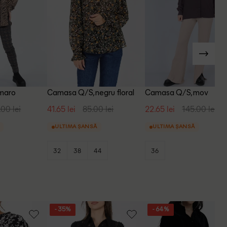
maro
Camasa Q/S, negru floral
Camasa Q/S, mov
.00 lei
41.65 lei
85.00 lei
22.65 lei
145.00 lei
ULTIMA ȘANSĂ
ULTIMA ȘANSĂ
32
38
44
36
- 35%
- 64%