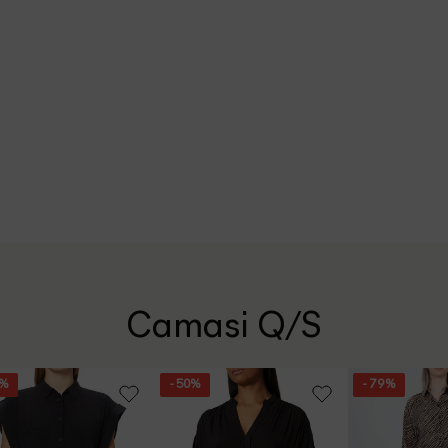
Camasi Q/S
3%
- 50%
- 79%