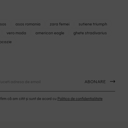
asos
asos romania
zara femei
sutiene triumph
vero moda
american eagle
ghete stradivarius
 ocazie
ABONARE
irm că am citit și sunt de acord cu
Politica de confidentialitate