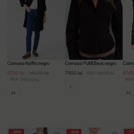
Camasa Kaffe, negru
Camasa Pull&Bear, negru
Camas
97.00 lei
145.00 lei
79.00 lei
47.45
RRP: 149.00 lei
RRP: 299.00 lei
RRP:
L
34
32
- 85%
- 66%
- 7