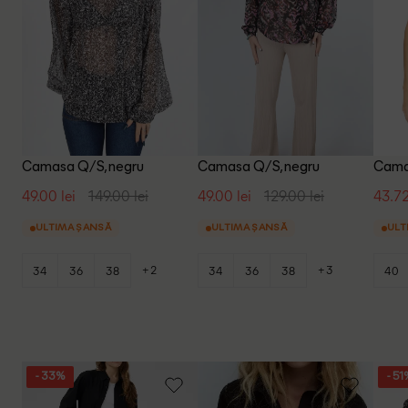
Camasa Q/S, negru
Camasa Q/S, negru
Cama
49.00 lei
149.00 lei
49.00 lei
129.00 lei
43.72
ULTIMA ȘANSĂ
ULTIMA ȘANSĂ
ULT
+2
+3
34
36
38
34
36
38
40
- 33%
- 51