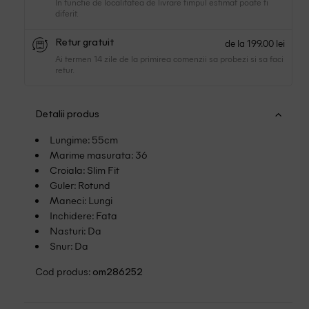
In functie de localitatea de livrare timpul estimat poate fi
diferit.
de la 199.00 lei
Retur gratuit
Ai termen 14 zile de la primirea comenzii sa probezi si sa faci
retur.
Detalii produs
Lungime: 55cm
Marime masurata: 36
Croiala: Slim Fit
Guler: Rotund
Maneci: Lungi
Inchidere: Fata
Nasturi: Da
Snur: Da
Cod produs:
om286252