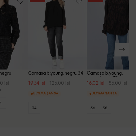
negru
Camasa b.young, negru, 34
Camasa b.young,
negru/maro, 38
0 lei
19.34 lei
125.00 lei
16.02 lei
85.00 lei
i
ULTIMA ȘANSĂ
ULTIMA ȘANSĂ
M
34
36
38