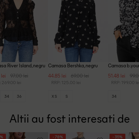
a River Island, negru
Camasa Bershka, negru
Camasa b.youn
 lei
97.00 lei
44.85 lei
69.00 lei
51.48 lei
99.0
 269.00 lei
RRP: 125.00 lei
RRP: 199.00 le
34
36
XS
S
34
Altii au fost interesati de
7%
- 78%
- 35%