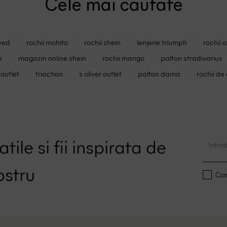
Cele mai cautate
ved
rochii mohito
rochii shein
lenjerie triumph
rochii 
e
magazin online shein
rochii mango
palton stradivarius
outlet
triaction
s oliver outlet
palton dama
rochii de
tile si fii inspirata de
ostru
Conf