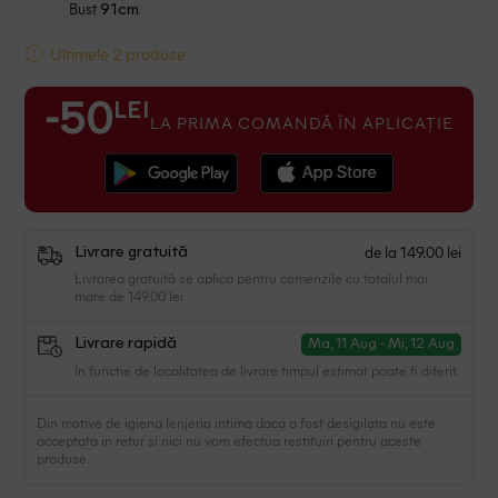
Bust
91cm
Ultimele 2 produse
LEI
-50
LA PRIMA COMANDĂ ÎN APLICAȚIE
de la 149.00 lei
Livrare gratuită
Livrarea gratuită se aplica pentru comenzile cu totalul mai
mare de 149.00 lei
Livrare rapidă
Ma, 11 Aug - Mi, 12 Aug
In functie de localitatea de livrare timpul estimat poate fi diferit.
Din motive de igiena lenjeria intima daca a fost desigilata nu este
acceptata in retur si nici nu vom efectua restituiri pentru aceste
produse.