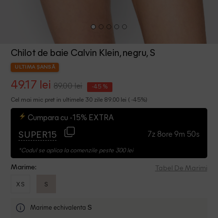
Chilot de baie Calvin Klein, negru, S
ULTIMA ȘANSĂ
49.17 lei
89.00 lei
-45 %
Cel mai mic pret in ultimele 30 zile 89.00 lei ( -45%)
Cumpara cu -15% EXTRA
7z 8ore 9m 49s
SUPER15
*Codul se aplica la comenzile peste 300 lei
Tabel De Marimi
Marime:
XS
S
Marime echivalenta
S