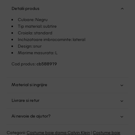
Detalii produs
Culoare: Negru
Tip material: subtire
Croiala: standard
Inchizatoare imbracaminte: lateral
Design: snur
Marime masurata: L
Cod produs:
cb588919
Material si ingrijire
Poliester: 79%; Elastan: 21%
Livrare si retur
Spalare usoara la 30
Transport Gratuit pentru orice comanda cu o valoare mai
Albire fara clor
Ai nevoie de ajutor?
mare de 149.00 lei.
Nu uscati in uscator
Nu calcati
Suntem aici pentru a te ajuta:
Politica livrare
Categorii:
Costume baie dama Calvin Klein
|
Costume baie
Fara curatare chimica