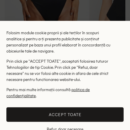
Folosim module cookie proprii și ale terților în scopuri
analitice și pentru a-ți prezenta publicitate și conținut
personalizat pe baza unui profil elaborat în concordanță cu
obiceiurile tale de navigare.
Chilot de baie ASOS, negru
Costum de bai
38.35 lei
30.00 l
59.00 lei
Prin click pe "ACCEPT TOATE", acceptati folosirea tuturor
RRP: 115.00 lei
RRP: 9
Tehnologiilor de tip Cookie. Prin click pe "Refuz, doar
necesare" nu se vor folosi alte cookie in afara de cele strict
necesare pentru functionarea website-ului.
32
42
S
Pentru mai multe informații consultă
politica de
Altii au fost interesati de
confidențialitate
.
- 56%
- 60%
ACCEPT TOATE
Refuz, doar necesare