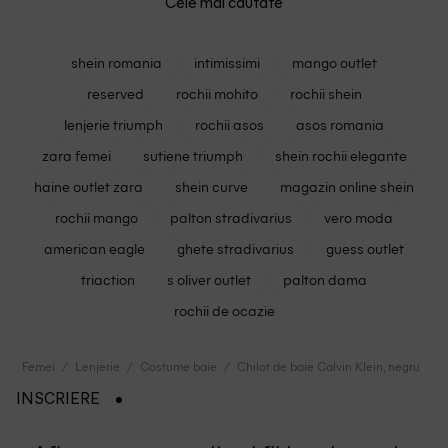
Cele mai cautate
shein romania
intimissimi
mango outlet
reserved
rochii mohito
rochii shein
lenjerie triumph
rochii asos
asos romania
zara femei
sutiene triumph
shein rochii elegante
haine outlet zara
shein curve
magazin online shein
rochii mango
palton stradivarius
vero moda
american eagle
ghete stradivarius
guess outlet
triaction
s oliver outlet
palton dama
rochii de ocazie
Femei
Lenjerie
Costume baie
Chilot de baie Calvin Klein, negru
INSCRIERE