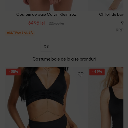
Costum de baie Calvin Klein, roz
Chilot de baie C
64.95 lei
99.
225.00 lei
RRP: 2
ULTIMA ȘANSĂ
XS
Costume baie de la alte branduri
- 35%
- 49%